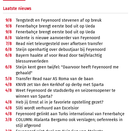
Laatste nieuws
9/
8
Tengstedt en Feyenoord stevenen af op breuk
9/
8
Fenerbahçe brengt eerste bod uit op Ueda
9/
8
Fenerbahçe brengt eerste bod uit op Ueda
8/
8
Valente is nieuwe aanvoerder van Feyenoord
7/
8
Read niet teleurgesteld over afketsen transfer
6/
8
Steijn openhartig over debuutjaar bij Feyenoord
6/
8
Bayern haakte af voor Read door twijfelachtig
blessureverleden
6/
8
Steijn kent geen twijfel: "Daarvoor heeft Feyenoord me
gehaald"
5/
8
Transfer Read naar AS Roma van de baan
4/
8
KNVB zet Van den Kerkhof op derby met Sparta
4/
8
Weet Feyenoord de stadsderby en seizoensopener te
winnen van Sparta?
4/
8
Heb jij Ernst al in je favoriete opstelling gezet?
4/
8
Sliti wordt verhuurd aan Excelsior
4/
8
Feyenoord gelinkt aan Turks international van Fenerbahçe
3/
8
COLUMN: Atalanta Bergamo ook verslagen; oefenreeks in
stijl afgerond