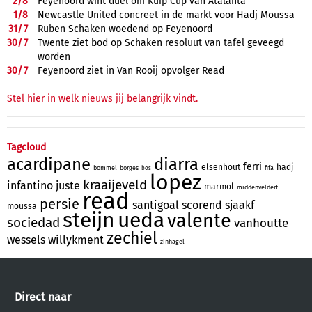
2/
8
Feyenoord wint duel om Kuip Cup van Atalanta
1/
8
Newcastle United concreet in de markt voor Hadj Moussa
31/
7
Ruben Schaken woedend op Feyenoord
30/
7
Twente ziet bod op Schaken resoluut van tafel geveegd
worden
30/
7
Feyenoord ziet in Van Rooij opvolger Read
Stel hier in welk nieuws jij belangrijk vindt.
Tagcloud
acardipane
diarra
ferri
elsenhout
hadj
bommel
borges
fifa
bos
lopez
kraaijeveld
infantino
juste
marmol
middenveldert
read
persie
santigoal
scorend
sjaakf
moussa
steijn
ueda
valente
sociedad
vanhoutte
zechiel
wessels
willykment
zinhagel
Direct naar