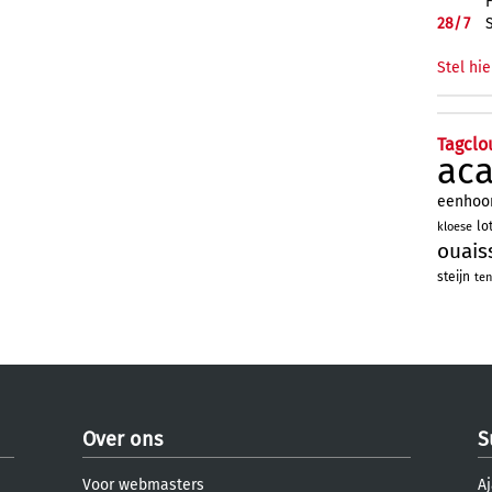
28/
7
Stel hie
Tagclo
ac
eenhoo
lo
kloese
ouais
steijn
ten
Over ons
S
Voor webmasters
Aj