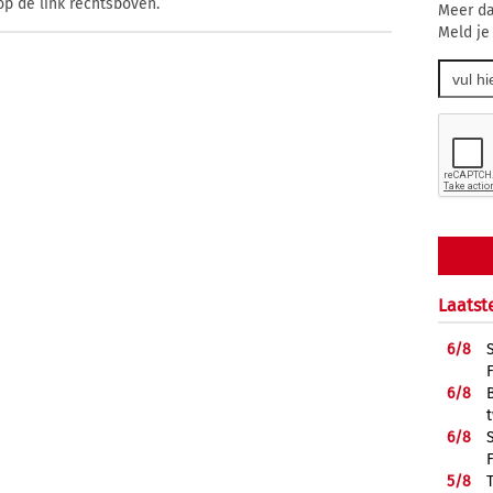
op de link rechtsboven.
Meer da
Meld je
Laatst
6/
8
6/
8
6/
8
5/
8