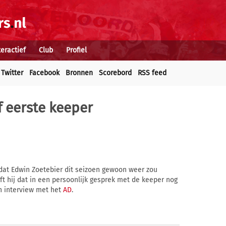
teractief
Club
Profiel
Twitter
Facebook
Bronnen
Scorebord
RSS feed
f eerste keeper
 dat Edwin Zoetebier dit seizoen gewoon weer zou
ft hij dat in een persoonlijk gesprek met de keeper nog
en interview met het
AD
.