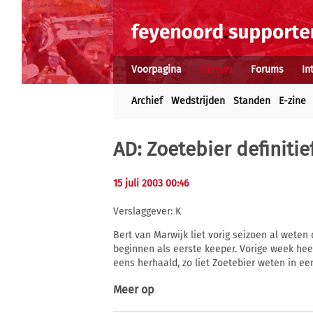
Voorpagina
Nieuws
Forums
In
Archief
Wedstrijden
Standen
E-zine
AD: Zoetebier definitie
15 juli 2003 00:46
Verslaggever: K
Bert van Marwijk liet vorig seizoen al weten
beginnen als eerste keeper. Vorige week hee
eens herhaald, zo liet Zoetebier weten in e
Meer op