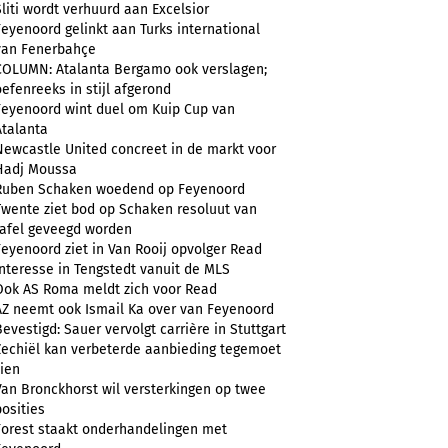
Sliti wordt verhuurd aan Excelsior
Feyenoord gelinkt aan Turks international
van Fenerbahçe
COLUMN: Atalanta Bergamo ook verslagen;
oefenreeks in stijl afgerond
Feyenoord wint duel om Kuip Cup van
Atalanta
Newcastle United concreet in de markt voor
Hadj Moussa
Ruben Schaken woedend op Feyenoord
Twente ziet bod op Schaken resoluut van
tafel geveegd worden
Feyenoord ziet in Van Rooij opvolger Read
Interesse in Tengstedt vanuit de MLS
Ook AS Roma meldt zich voor Read
AZ neemt ook Ismail Ka over van Feyenoord
Bevestigd: Sauer vervolgt carrière in Stuttgart
Zechiël kan verbeterde aanbieding tegemoet
zien
Van Bronckhorst wil versterkingen op twee
posities
Forest staakt onderhandelingen met