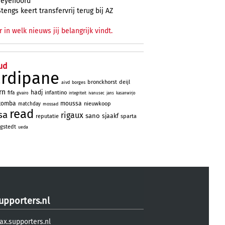
Feyenoord
Stengs keert transfervrij terug bij AZ
r in welk nieuws jij belangrijk vindt.
ud
ardipane
bronckhorst
deijl
aivd
borges
rn
hadj
infantino
fifa
givairo
integriteit
ivanusec
jans
kasanwirjo
tomba
moussa
nieuwkoop
matchday
mossad
read
sa
rigaux
sano
sjaakf
reputatie
sparta
gstedt
ueda
upporters.nl
ax.supporters.nl