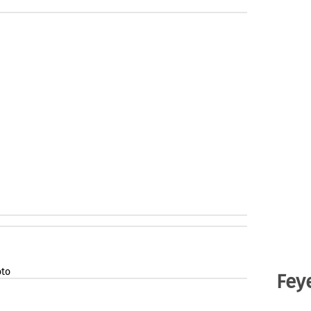
oto
Fey