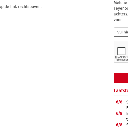
Meld je
op de link rechtsboven.
Feyenoo
achterg
voor.
Laatst
6/
8
6/
8
6/
8