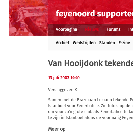
Voorpagina
Nieuws
Forums
In
Archief
Wedstrijden
Standen
E-zine
Van Hooijdonk tekend
13 juli 2003 14:40
Verslaggever: K
Samen met de Braziliaan Luciano tekende Pi
Istanboel voor Fenerbahce. Zie foto's op de 
om voor zo'n grote club als Fenerbahce te k
te zijn in Istanboel aldus de voormalig Feye
Meer op