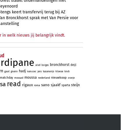
Forest staakt onderhandelingen met
Feyenoord
Stengs keert transfervrij terug bij AZ
Van Bronckhorst sprak met Van Persie voor
aanstelling
r in welk nieuws jij belangrijk vindt.
ud
ardipane
bronckhorst
deijl
aivd
borges
rn
hadj
gaal
kloese
givairo
ivanusec
jans
kasanwirjo
knvb
moussa
nieuwkoop
matchday
mossad
nederland
oranje
read
sa
rigaux
sano
sjaakf
steijn
sparta
roma