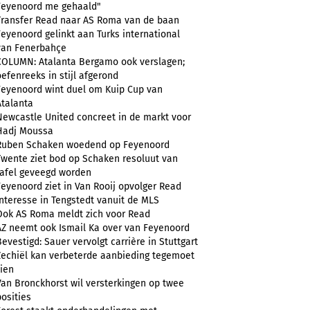
Feyenoord me gehaald"
Transfer Read naar AS Roma van de baan
Feyenoord gelinkt aan Turks international
van Fenerbahçe
COLUMN: Atalanta Bergamo ook verslagen;
oefenreeks in stijl afgerond
Feyenoord wint duel om Kuip Cup van
Atalanta
Newcastle United concreet in de markt voor
Hadj Moussa
Ruben Schaken woedend op Feyenoord
Twente ziet bod op Schaken resoluut van
tafel geveegd worden
Feyenoord ziet in Van Rooij opvolger Read
Interesse in Tengstedt vanuit de MLS
Ook AS Roma meldt zich voor Read
AZ neemt ook Ismail Ka over van Feyenoord
Bevestigd: Sauer vervolgt carrière in Stuttgart
Zechiël kan verbeterde aanbieding tegemoet
zien
Van Bronckhorst wil versterkingen op twee
posities