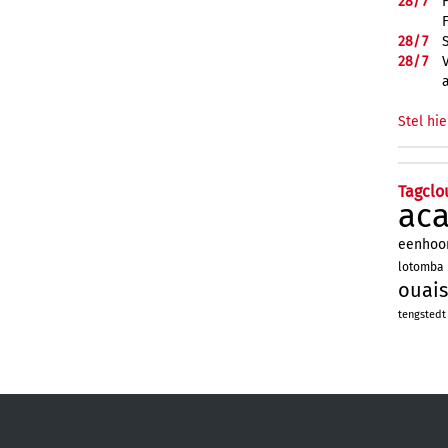
28/
7
28/
7
28/
7
Stel hie
Tagclo
ac
eenhoo
lotomba
ouais
tengstedt