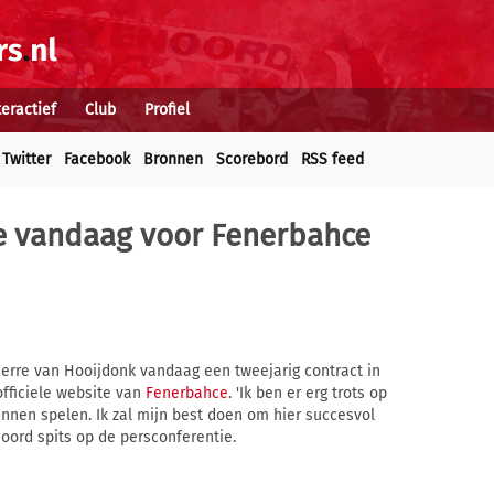
teractief
Club
Profiel
Twitter
Facebook
Bronnen
Scorebord
RSS feed
e vandaag voor Fenerbahce
erre van Hooijdonk vandaag een tweejarig contract in
officiele website van
Fenerbahce
. 'Ik ben er erg trots op
unnen spelen. Ik zal mijn best doen om hier succesvol
noord spits op de persconferentie.