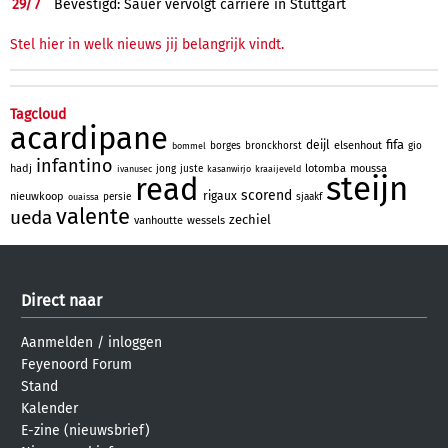
29/
7
Bevestigd: Sauer vervolgt carrière in Stuttgart
Stel hier in welk nieuws jij belangrijk vindt.
Tagcloud
acardipane
fifa
deijl
elsenhout
borges
bronckhorst
gio
bommel
infantino
hadj
lotomba
moussa
jong
juste
ivanusec
kasanwirjo
kraaijeveld
steijn
read
scorend
rigaux
nieuwkoop
persie
sjaakf
ouaissa
valente
ueda
zechiel
vanhoutte
wessels
Direct naar
Aanmelden
/
inloggen
Feyenoord Forum
Stand
Kalender
E-zine (nieuwsbrief)