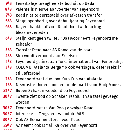
9/
8
Fenerbahçe brengt eerste bod uit op Ueda
8/
8
Valente is nieuwe aanvoerder van Feyenoord
7/
8
Read niet teleurgesteld over afketsen transfer
6/
8
Steijn openhartig over debuutjaar bij Feyenoord
6/
8
Bayern haakte af voor Read door twijfelachtig
blessureverleden
6/
8
Steijn kent geen twijfel: "Daarvoor heeft Feyenoord me
gehaald"
5/
8
Transfer Read naar AS Roma van de baan
4/
8
Sliti wordt verhuurd aan Excelsior
4/
8
Feyenoord gelinkt aan Turks international van Fenerbahçe
3/
8
COLUMN: Atalanta Bergamo ook verslagen; oefenreeks in
stijl afgerond
2/
8
Feyenoord wint duel om Kuip Cup van Atalanta
1/
8
Newcastle United concreet in de markt voor Hadj Moussa
31/
7
Ruben Schaken woedend op Feyenoord
30/
7
Twente ziet bod op Schaken resoluut van tafel geveegd
worden
30/
7
Feyenoord ziet in Van Rooij opvolger Read
30/
7
Interesse in Tengstedt vanuit de MLS
30/
7
Ook AS Roma meldt zich voor Read
29/
7
AZ neemt ook Ismail Ka over van Feyenoord