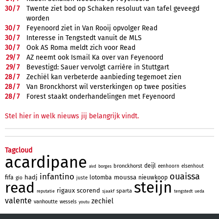
30/
7
Twente ziet bod op Schaken resoluut van tafel geveegd
worden
30/
7
Feyenoord ziet in Van Rooij opvolger Read
30/
7
Interesse in Tengstedt vanuit de MLS
30/
7
Ook AS Roma meldt zich voor Read
29/
7
AZ neemt ook Ismail Ka over van Feyenoord
29/
7
Bevestigd: Sauer vervolgt carrière in Stuttgart
28/
7
Zechiël kan verbeterde aanbieding tegemoet zien
28/
7
Van Bronckhorst wil versterkingen op twee posities
28/
7
Forest staakt onderhandelingen met Feyenoord
Stel hier in welk nieuws jij belangrijk vindt.
Tagcloud
acardipane
deijl
bronckhorst
eenhoorn
elsenhout
borges
aivd
ouaissa
infantino
hadj
moussa
fifa
lotomba
nieuwkoop
gio
juste
steijn
read
rigaux
scorend
sparta
reputatie
sjaakf
tengstedt
ueda
valente
zechiel
vanhoutte
wessels
youtu