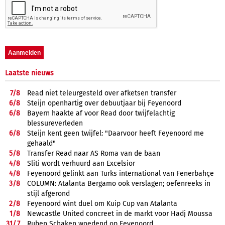
Laatste nieuws
7/
8
Read niet teleurgesteld over afketsen transfer
6/
8
Steijn openhartig over debuutjaar bij Feyenoord
6/
8
Bayern haakte af voor Read door twijfelachtig
blessureverleden
6/
8
Steijn kent geen twijfel: "Daarvoor heeft Feyenoord me
gehaald"
5/
8
Transfer Read naar AS Roma van de baan
4/
8
Sliti wordt verhuurd aan Excelsior
4/
8
Feyenoord gelinkt aan Turks international van Fenerbahçe
3/
8
COLUMN: Atalanta Bergamo ook verslagen; oefenreeks in
stijl afgerond
2/
8
Feyenoord wint duel om Kuip Cup van Atalanta
1/
8
Newcastle United concreet in de markt voor Hadj Moussa
31/
7
Ruben Schaken woedend op Feyenoord