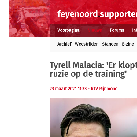
Voorpagina
Nieuws
Forums
In
Archief
Wedstrijden
Standen
E-zine
Tyrell Malacia: 'Er klo
ruzie op de training'
23 maart 2021 11:33
- RTV Rijnmond