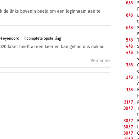
6/
8
ik de links bovenin beeld om een loginnaam aan te
6/
8
6/
8
m-Feyenoord
incomplete opstelling
5/
8
4/
8
020 krant heeft al een keer en ban gehad dus ook nu
4/
8
Permalink
3/
8
2/
8
1/
8
31/
7
30/
7
30/
7
30/
7
30/
7