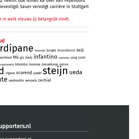
AZ neemt ook Ismail Ka over van Feyenoord
Bevestigd: Sauer vervolgt carrière in Stuttgart
r in welk nieuws jij belangrijk vindt.
ud
rdipane
deijl
borges
bronckhorst
bommel
infantino
fifa
lsenhout
hadj
gio
jong
juste
ivanusec
lotomba
moussa
nieuwkoop
persie
kraaijeveld
steijn
d
ueda
scorend
rigaux
sjaakf
nte
zechiel
vanhoutte
wessels
upporters.nl