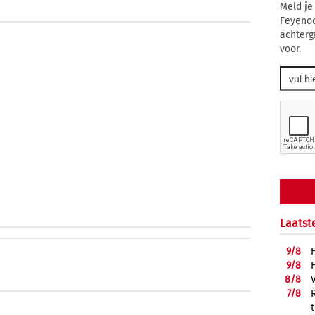
Meld je
Feyenoo
achterg
voor.
Laatst
9/
8
9/
8
8/
8
7/
8