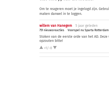
Om te reageren moet je ingelogd zijn. Gebru
maken danwel in te loggen.
willem van Hanegem
5 j
aar
geleden
751 nieuwsreacties
Voorspel nu Sparta Rotterda
Stoken van de eerste orde van het AD. Deze 
opzouten bitte!
+1/-0