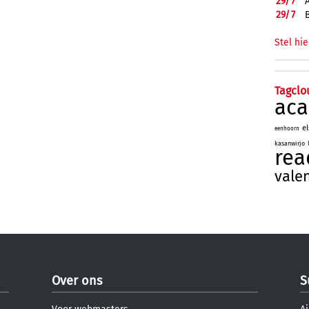
29/
7
29/
7
Stel hie
Tagclo
aca
e
eenhoorn
kasanwirjo
rea
vale
Over ons
S