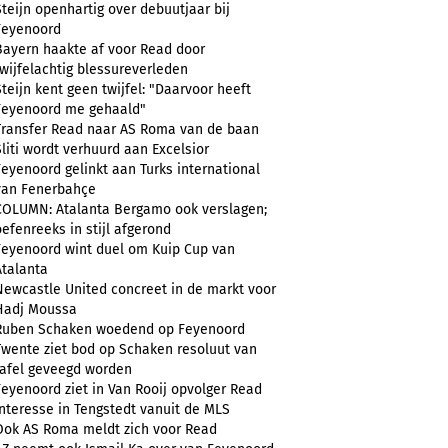
Steijn openhartig over debuutjaar bij
Feyenoord
Bayern haakte af voor Read door
twijfelachtig blessureverleden
Steijn kent geen twijfel: "Daarvoor heeft
Feyenoord me gehaald"
Transfer Read naar AS Roma van de baan
Sliti wordt verhuurd aan Excelsior
Feyenoord gelinkt aan Turks international
van Fenerbahçe
COLUMN: Atalanta Bergamo ook verslagen;
oefenreeks in stijl afgerond
Feyenoord wint duel om Kuip Cup van
Atalanta
Newcastle United concreet in de markt voor
Hadj Moussa
Ruben Schaken woedend op Feyenoord
Twente ziet bod op Schaken resoluut van
tafel geveegd worden
Feyenoord ziet in Van Rooij opvolger Read
Interesse in Tengstedt vanuit de MLS
Ook AS Roma meldt zich voor Read