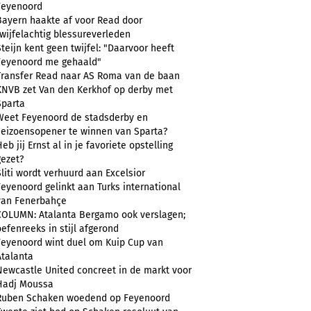
Feyenoord
Bayern haakte af voor Read door
twijfelachtig blessureverleden
Steijn kent geen twijfel: "Daarvoor heeft
Feyenoord me gehaald"
Transfer Read naar AS Roma van de baan
KNVB zet Van den Kerkhof op derby met
Sparta
Weet Feyenoord de stadsderby en
seizoensopener te winnen van Sparta?
eb jij Ernst al in je favoriete opstelling
gezet?
Sliti wordt verhuurd aan Excelsior
Feyenoord gelinkt aan Turks international
van Fenerbahçe
COLUMN: Atalanta Bergamo ook verslagen;
oefenreeks in stijl afgerond
Feyenoord wint duel om Kuip Cup van
Atalanta
Newcastle United concreet in de markt voor
Hadj Moussa
Ruben Schaken woedend op Feyenoord