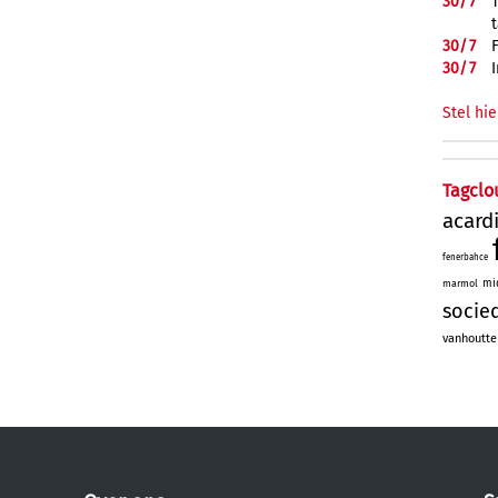
30/
7
30/
7
30/
7
Stel hie
Tagclo
acard
fenerbahce
mi
marmol
socie
vanhoutte