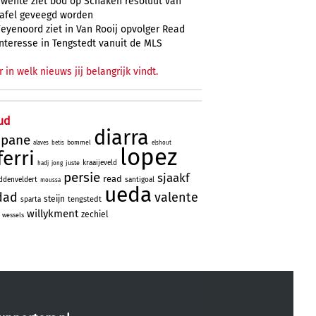
Twente ziet bod op Schaken resoluut van
tafel geveegd worden
Feyenoord ziet in Van Rooij opvolger Read
Interesse in Tengstedt vanuit de MLS
r in welk nieuws jij belangrijk vindt.
ud
diarra
ipane
bommel
alaves
betis
elshout
lopez
ferri
kraaijeveld
juste
hadj
jong
persie
sjaakf
read
ddenveldert
santigoal
moussa
ueda
dad
valente
steijn
tengstedt
sparta
willykment
zechiel
wessels