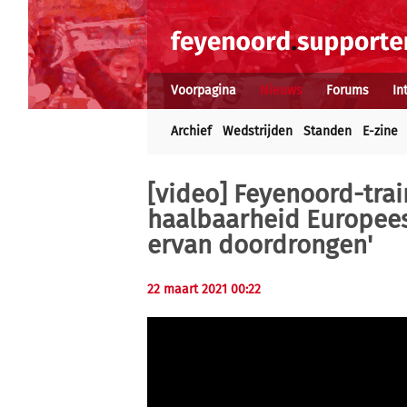
Voorpagina
Nieuws
Forums
In
Archief
Wedstrijden
Standen
E-zine
[video] Feyenoord-tra
haalbaarheid Europees 
ervan doordrongen'
22 maart 2021 00:22