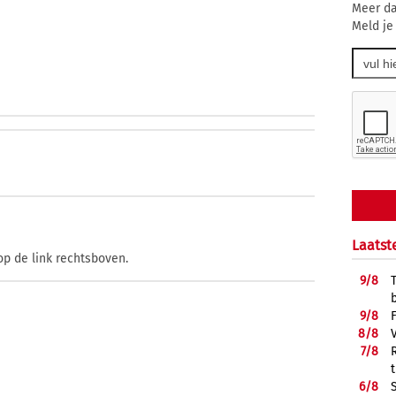
Meer da
Meld je
Laatst
op de link rechtsboven.
9/
8
9/
8
8/
8
7/
8
6/
8