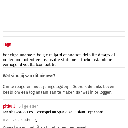
Tags
beneliga
unaniem
belgie
miljard
aspiraties
deloitte
draagvlak
nederland
potentieel
realisatie
statement
toekomstambitie
verhogend
voetbalcompetitie
Wat vind jij van dit nieuws?
Om te reageren moet je ingelogd zijn. Gebruik de links bovenin
beeld om een loginnaam aan te maken danwel in te loggen.
pitbull
5 j
geleden
186 nieuwsreacties
Voorspel nu Sparta Rotterdam-Feyenoord
incomplete opstelling
Zoveel meer vindt ik dat niet,ik ben benieuwd!