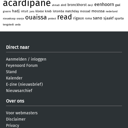
acardipane
eenhoorn
bronckhorst
aivd
gaal
deijl
ahmadi
hadj
moussa
knvb
matchday
intuit
kloese
lotomba
mossad
givairo
jans
nederland
read
ouaissa
sano
rigaux
sjaakf
sparta
roma
nieuwkoop
oranje
protect
tengstedt
ueda
Direct naar
Aanmelden
/
inloggen
Feyenoord Forum
Stand
Kalender
E-zine (nieuwsbrief)
Nieuwsarchief
Over ons
Voor webmasters
Disclaimer
Privacy