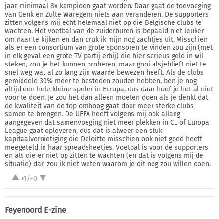
jaar minimaal 8x kampioen gaat worden. Daar gaat de toevoeging
van Genk en Zulte Waregem niets aan veranderen. De supporters
zitten volgens mij echt helemaal niet op die Belgische clubs te
wachten. Het voetbal van de zuiderburen is bepaald niet leuker
om naar te kijken en dan druk ik mijn nog zachtjes uit. Misschien
als er een consortium van grote sponsoren te vinden zou zijn (met
in elk geval een grote TV partij erbij) die hier serieus geld in wil
steken, zou je het kunnen proberen, maar gooi alsjeblieft niet te
snel weg wat al zo lang zijn waarde bewezen heeft. Als de clubs
gemiddeld 30% meer te besteden zouden hebben, ben je nog
altijd een hele kleine speler in Europa, dus daar hoef je het al niet
voor te doen. Je zou het dan alleen moeten doen als je denkt dat
de kwaliteit van de top omhoog gaat door meer sterke clubs
samen te brengen. De UEFA heeft volgens mij ook allang
aangegeven dat samenvoeging niet meer plekken in CL of Europa
League gaat opleveren, dus dat is alweer een stuk
kapitaalvernietiging die Deloitte misschien ook niet goed heeft
meegeteld in haar spreadsheetjes. Voetbal is voor de supporters
en als die er niet op zitten te wachten (en dat is volgens mij de
situatie) dan zou ik niet weten waarom je dit nog zou willen doen.
+1/-0
Feyenoord E-zine