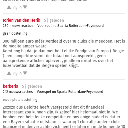
+1/-0
Jorien van den Herik
5 j
geleden
280 nieuwsreacties
Voorspel nu Sparta Rotterdam-Feyenoord
geen opstelling
300 miljoen euro méér ,verdeeld over 18 clubs die meedoen. Het is
de moeite amper waard.
Komt nog bij dat je dan met het Lelijke Eendje van Europa ( Belgie
) een competitie vormt die totaal niet aanspreekt , geen
aansprekende affiches oplevert , je alleen irritaties over het
luizenvoetbal dat de Belgen spelen krijgt.
+1/-0
berberis
5 j
geleden
242 nieuwsreacties
Voorspel nu Sparta Rotterdam-Feyenoord
incomplete opstelling
Zozozo dus Deloitte heeft vastgesteld dat dit financieel
interessant zou kunnen zijn. Ik geloof hier helemaal niet in. We
hebben een hele leuke competitie en ons enige nadeel is dat er
een Bayern situatie ontstaan is, waarbij 1 club alle andere clubs
financieel mijlenver achter zich heeft gelaten en in de komende 10