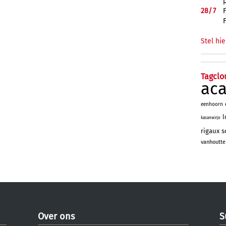
28/
7
Stel hie
Tagclo
ac
eenhoorn
l
kasanwirjo
rigaux
s
vanhoutte
Over ons
S