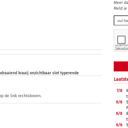
Meer da
Meld je
ndraaiend
kraaij
onzichtbaar
slot
typerende
Laatst
7/
8
op de link rechtsboven.
6/
8
6/
8
6/
8