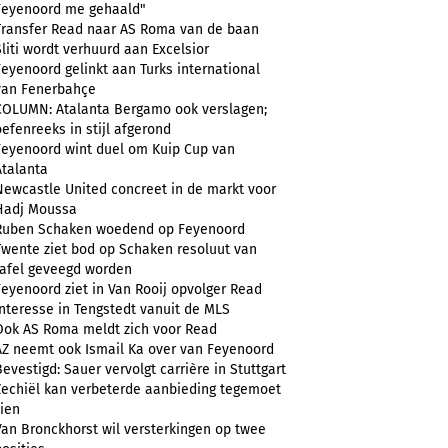
Feyenoord me gehaald"
Transfer Read naar AS Roma van de baan
Sliti wordt verhuurd aan Excelsior
Feyenoord gelinkt aan Turks international
van Fenerbahçe
COLUMN: Atalanta Bergamo ook verslagen;
oefenreeks in stijl afgerond
Feyenoord wint duel om Kuip Cup van
Atalanta
Newcastle United concreet in de markt voor
Hadj Moussa
Ruben Schaken woedend op Feyenoord
Twente ziet bod op Schaken resoluut van
tafel geveegd worden
Feyenoord ziet in Van Rooij opvolger Read
Interesse in Tengstedt vanuit de MLS
Ook AS Roma meldt zich voor Read
AZ neemt ook Ismail Ka over van Feyenoord
Bevestigd: Sauer vervolgt carrière in Stuttgart
Zechiël kan verbeterde aanbieding tegemoet
zien
Van Bronckhorst wil versterkingen op twee