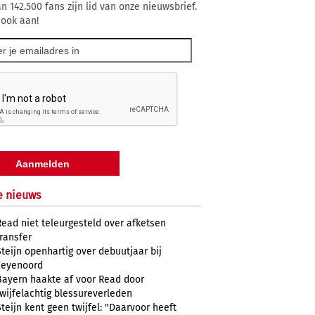
n 142.500 fans zijn lid van onze nieuwsbrief.
 ook aan!
e nieuws
Read niet teleurgesteld over afketsen
transfer
Steijn openhartig over debuutjaar bij
Feyenoord
Bayern haakte af voor Read door
twijfelachtig blessureverleden
Steijn kent geen twijfel: "Daarvoor heeft