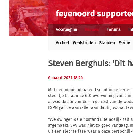
Voorpagina
Nieuws
Forums
In
Archief
Wedstrijden
Standen
E-zine
Steven Berghuis: 'Dit 
6 maart 2021 18:24
Met een mooi indraaiend schot in de verre 
steentje bij aan de 6-0 overwinning van zij
al was de aanvoerder in de rest van de wedstr
ESPN gaf de aanvaller aan dat hij vooral te
“We dwingen de eindstand uiteindelijk zelf 
afgemaakt. VVV was niet zo goed vandaag, 
uit een slechte fase waarin onze persoonlijke