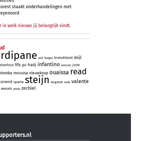
posities
Forest staakt onderhandelingen met
Feyenoord
r in welk nieuws jij belangrijk vindt.
ud
ardipane
deijl
bronckhorst
borges
aivd
infantino
hadj
fifa
elsenhout
gio
juste
ivanusec
read
ouaissa
moussa
otomba
nieuwkoop
steijn
valente
corend
sparta
tengstedt
ueda
zechiel
wessels
youtu
upporters.nl