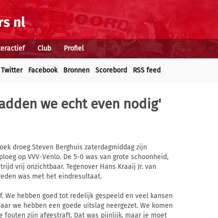
teractief
Club
Profiel
Twitter
Facebook
Bronnen
Scorebord
RSS feed
hadden we echt even nodig'
hoek droeg Steven Berghuis zaterdagmiddag zijn
n ploeg op VVV-Venlo. De 5-0 was van grote schoonheid,
ijd vrij onzichtbaar. Tegenover Hans Kraaij Jr. van
vreden was met het eindresultaat.
af. We hebben goed tot redelijk gespeeld en veel kansen
maar we hebben een goede uitslag neergezet. We komen
 fouten zijn afgestraft. Dat was pijnlijk, maar je moet