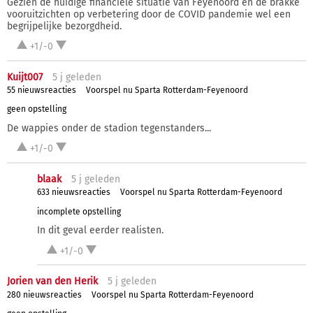
Gezien de huidige financiële situatie van Feyenoord en de brakke
vooruitzichten op verbetering door de COVID pandemie wel een
begrijpelijke bezorgdheid.
+1/-0
Kuijt007
5 j
geleden
55 nieuwsreacties
Voorspel nu Sparta Rotterdam-Feyenoord
geen opstelling
De wappies onder de stadion tegenstanders...
+1/-0
blaak
5 j
geleden
633 nieuwsreacties
Voorspel nu Sparta Rotterdam-Feyenoord
incomplete opstelling
In dit geval eerder realisten.
+1/-0
Jorien van den Herik
5 j
geleden
280 nieuwsreacties
Voorspel nu Sparta Rotterdam-Feyenoord