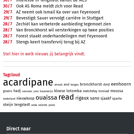
30/
7
Interesse in Tengstedt vanuit de MLS
30/
7
Ook AS Roma meldt zich voor Read
29/
7
AZ neemt ook Ismail Ka over van Feyenoord
29/
7
Bevestigd: Sauer vervolgt carrière in Stuttgart
28/
7
Zechiël kan verbeterde aanbieding tegemoet zien
28/
7
Van Bronckhorst wil versterkingen op twee posities
28/
7
Forest staakt onderhandelingen met Feyenoord
28/
7
Stengs keert transfervrij terug bij AZ
Stel hier in welk nieuws jij belangrijk vindt.
Tagcloud
acardipane
eenhoorn
bronckhorst
deijl
aivd
borges
ahmadi
lotomba
hadj
kloese
moussa
matchday
givairo
mossad
ivanusec
jans
kasanwirjo
read
ouaissa
rigaux
sano
sjaakf
nieuwkoop
sparta
nederland
steijn
tengstedt
ueda
valente
youtu
Direct naar