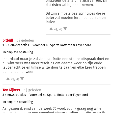
ontketent de anarchie zich vanzelf. En
dat risico zal hij nooit nemen.
Dit zijn simpele basisprincipes die je
beter zal moeten leren beheersen en
inzien.
+1/-0
pitbull
5 j
geleden
186 nieuwsreacties
Voorspel nu Sparta Rotterdam-Feyenoord
incomplete opstelling
Inderdaad maar je zal zien dat Rutte een stoere uitspraak doet en
hij wint weer wat meer zeteltjes om daarna weer op zijn oude
leugenachtige en linkse wijze door te gaan,en elke keer trappen
de mensen er weer in.
+1/-0
Ton Rijkers
5 j
geleden
3 nieuwsreacties
Voorspel nu Sparta Rotterdam-Feyenoord
incomplete opstelling
Aangezien ik eind van de week 76 word, zou ik graag nog willen
meemaken dat er een compleet nieuw stadion zou zijn, maar ik