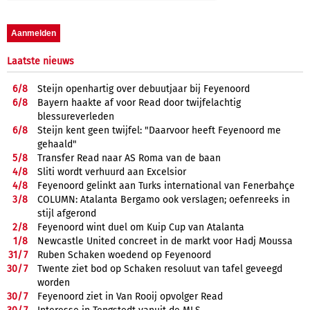
Laatste nieuws
6/
8
Steijn openhartig over debuutjaar bij Feyenoord
6/
8
Bayern haakte af voor Read door twijfelachtig
blessureverleden
6/
8
Steijn kent geen twijfel: "Daarvoor heeft Feyenoord me
gehaald"
5/
8
Transfer Read naar AS Roma van de baan
4/
8
Sliti wordt verhuurd aan Excelsior
4/
8
Feyenoord gelinkt aan Turks international van Fenerbahçe
3/
8
COLUMN: Atalanta Bergamo ook verslagen; oefenreeks in
stijl afgerond
2/
8
Feyenoord wint duel om Kuip Cup van Atalanta
1/
8
Newcastle United concreet in de markt voor Hadj Moussa
31/
7
Ruben Schaken woedend op Feyenoord
30/
7
Twente ziet bod op Schaken resoluut van tafel geveegd
worden
30/
7
Feyenoord ziet in Van Rooij opvolger Read