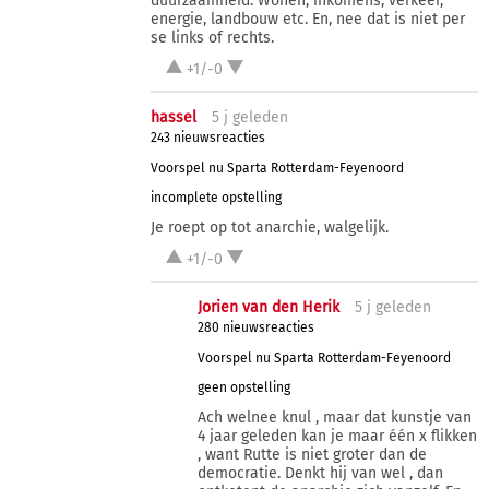
duurzaamheid. Wonen, inkomens, verkeer,
energie, landbouw etc. En, nee dat is niet per
se links of rechts.
+1/-0
hassel
5 j
geleden
243 nieuwsreacties
Voorspel nu Sparta Rotterdam-Feyenoord
incomplete opstelling
Je roept op tot anarchie, walgelijk.
+1/-0
Jorien van den Herik
5 j
geleden
280 nieuwsreacties
Voorspel nu Sparta Rotterdam-Feyenoord
geen opstelling
Ach welnee knul , maar dat kunstje van
4 jaar geleden kan je maar één x flikken
, want Rutte is niet groter dan de
democratie. Denkt hij van wel , dan