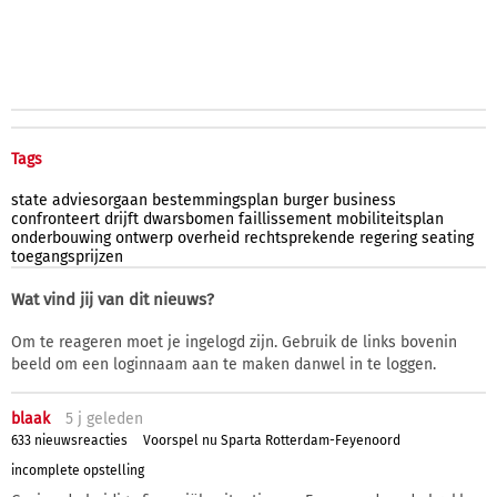
Tags
state
adviesorgaan
bestemmingsplan
burger
business
confronteert
drijft
dwarsbomen
faillissement
mobiliteitsplan
onderbouwing
ontwerp
overheid
rechtsprekende
regering
seating
toegangsprijzen
Wat vind jij van dit nieuws?
Om te reageren moet je ingelogd zijn. Gebruik de links bovenin
beeld om een loginnaam aan te maken danwel in te loggen.
blaak
5 j
geleden
633 nieuwsreacties
Voorspel nu Sparta Rotterdam-Feyenoord
incomplete opstelling