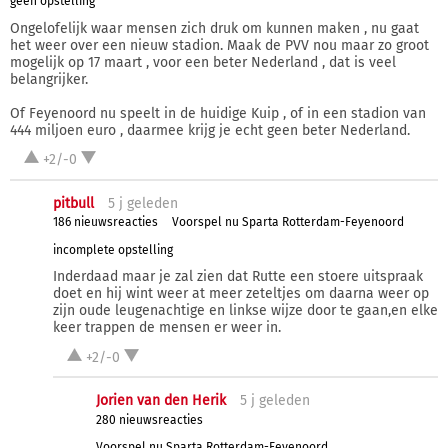
geen opstelling
Ongelofelijk waar mensen zich druk om kunnen maken , nu gaat
het weer over een nieuw stadion. Maak de PVV nou maar zo groot
mogelijk op 17 maart , voor een beter Nederland , dat is veel
belangrijker.
Of Feyenoord nu speelt in de huidige Kuip , of in een stadion van
444 miljoen euro , daarmee krijg je echt geen beter Nederland.
+2/-0
pitbull
5 j
geleden
186 nieuwsreacties
Voorspel nu Sparta Rotterdam-Feyenoord
incomplete opstelling
Inderdaad maar je zal zien dat Rutte een stoere uitspraak
doet en hij wint weer at meer zeteltjes om daarna weer op
zijn oude leugenachtige en linkse wijze door te gaan,en elke
keer trappen de mensen er weer in.
+2/-0
Jorien van den Herik
5 j
geleden
280 nieuwsreacties
Voorspel nu Sparta Rotterdam-Feyenoord