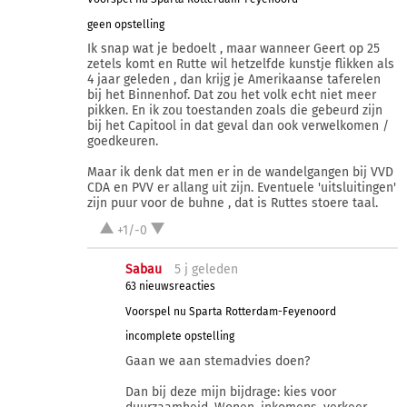
geen opstelling
Ik snap wat je bedoelt , maar wanneer Geert op 25
zetels komt en Rutte wil hetzelfde kunstje flikken als
4 jaar geleden , dan krijg je Amerikaanse taferelen
bij het Binnenhof. Dat zou het volk echt niet meer
pikken. En ik zou toestanden zoals die gebeurd zijn
bij het Capitool in dat geval dan ook verwelkomen /
goedkeuren.
Maar ik denk dat men er in de wandelgangen bij VVD
CDA en PVV er allang uit zijn. Eventuele 'uitsluitingen'
zijn puur voor de buhne , dat is Ruttes stoere taal.
+1/-0
Sabau
5 j
geleden
63 nieuwsreacties
Voorspel nu Sparta Rotterdam-Feyenoord
incomplete opstelling
Gaan we aan stemadvies doen?
Dan bij deze mijn bijdrage: kies voor