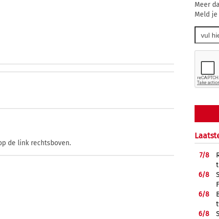
Meer da
Meld je
Laatst
op de link rechtsboven.
7/
8
6/
8
6/
8
6/
8