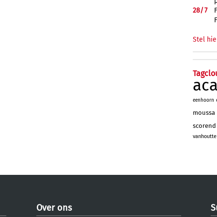
28/
7
Stel hie
Tagclo
ac
eenhoorn
moussa
scorend
vanhoutte
Over ons
S