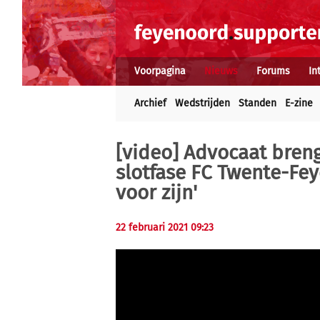
Voorpagina
Nieuws
Forums
In
Archief
Wedstrijden
Standen
E-zine
[video] Advocaat breng
slotfase FC Twente-Fey
voor zijn'
22 februari 2021 09:23