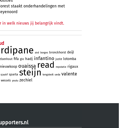
posities
Forest staakt onderhandelingen met
Feyenoord
r in welk nieuws jij belangrijk vindt.
ud
ardipane
deijl
bronckhorst
borges
aivd
infantino
hadj
fifa
lotomba
elsenhout
gio
juste
read
ouaissa
rigaux
nieuwkoop
reputatie
steijn
valente
sparta
sjaakf
tengstedt
ueda
zechiel
wessels
youtu
upporters.nl