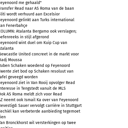
Feyenoord me gehaald"
Transfer Read naar AS Roma van de baan
Sliti wordt verhuurd aan Excelsior
Feyenoord gelinkt aan Turks international
van Fenerbahçe
COLUMN: Atalanta Bergamo ook verslagen;
oefenreeks in stijl afgerond
Feyenoord wint duel om Kuip Cup van
Atalanta
Newcastle United concreet in de markt voor
Hadj Moussa
Ruben Schaken woedend op Feyenoord
Twente ziet bod op Schaken resoluut van
tafel geveegd worden
Feyenoord ziet in Van Rooij opvolger Read
Interesse in Tengstedt vanuit de MLS
Ook AS Roma meldt zich voor Read
AZ neemt ook Ismail Ka over van Feyenoord
Bevestigd: Sauer vervolgt carrière in Stuttgart
Zechiël kan verbeterde aanbieding tegemoet
zien
Van Bronckhorst wil versterkingen op twee