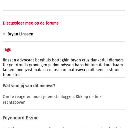
Discussieer mee op de forums
Bryan Linssen
Tags
linssen
advocaat
berghuis
botteghin
bryan
cruz
dankerlui
diemers
fer
geertruida
groningen
gudmundsson
haps
hintum
itakura
kaam
larsen
lundqvist
malacia
marsman
matusiwa
padt
senesi
strand
toornstra
Wat vind jij van dit nieuws?
Om te reageren moet je eerst inloggen. Klik op de link
rechtsboven.
Feyenoord E-zine