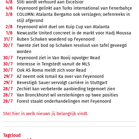
4/
8
Sliti wordt verhuurd aan Excelsior
4/
8
Feyenoord gelinkt aan Turks international van Fenerbahçe
3/
8
COLUMN: Atalanta Bergamo ook verslagen; oefenreeks in
stijl afgerond
2/
8
Feyenoord wint duel om Kuip Cup van Atalanta
1/
8
Newcastle United concreet in de markt voor Hadj Moussa
31/
7
Ruben Schaken woedend op Feyenoord
30/
7
Twente ziet bod op Schaken resoluut van tafel geveegd
worden
30/
7
Feyenoord ziet in Van Rooij opvolger Read
30/
7
Interesse in Tengstedt vanuit de MLS
30/
7
Ook AS Roma meldt zich voor Read
29/
7
AZ neemt ook Ismail Ka over van Feyenoord
29/
7
Bevestigd: Sauer vervolgt carrière in Stuttgart
28/
7
Zechiël kan verbeterde aanbieding tegemoet zien
28/
7
Van Bronckhorst wil versterkingen op twee posities
28/
7
Forest staakt onderhandelingen met Feyenoord
Stel hier in welk nieuws jij belangrijk vindt.
Tagcloud