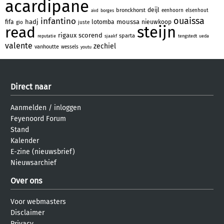
acardipane
deijl
bronckhorst
eenhoorn
elsenhout
borges
aivd
ouaissa
infantino
hadj
moussa
fifa
lotomba
nieuwkoop
gio
juste
steijn
read
rigaux
scorend
sparta
reputatie
sjaakf
tengstedt
ueda
valente
zechiel
vanhoutte
wessels
youtu
Direct naar
Aanmelden
/
inloggen
Feyenoord Forum
Stand
Kalender
E-zine (nieuwsbrief)
Nieuwsarchief
Over ons
Voor webmasters
Disclaimer
Privacy