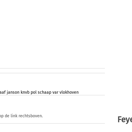
aaf
janson
knvb
pol
schaap
var
vlokhoven
op de link rechtsboven.
Fey