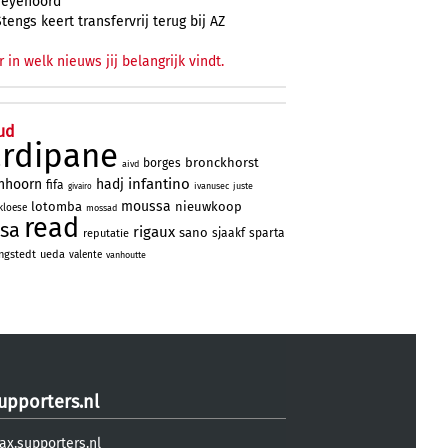
Feyenoord
Stengs keert transfervrij terug bij AZ
r in welk nieuws jij belangrijk vindt.
ud
ardipane
bronckhorst
borges
aivd
infantino
nhoorn
hadj
fifa
ivanusec
juste
givairo
moussa
lotomba
nieuwkoop
kloese
mossad
read
sa
rigaux
sano
sjaakf
sparta
reputatie
ngstedt
ueda
valente
vanhoutte
upporters.nl
ax.supporters.nl