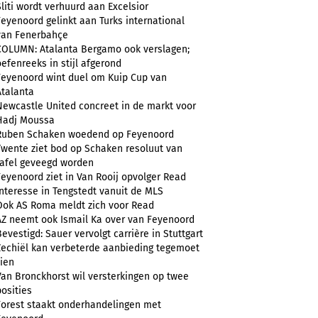
Sliti wordt verhuurd aan Excelsior
Feyenoord gelinkt aan Turks international
van Fenerbahçe
COLUMN: Atalanta Bergamo ook verslagen;
oefenreeks in stijl afgerond
Feyenoord wint duel om Kuip Cup van
Atalanta
Newcastle United concreet in de markt voor
Hadj Moussa
Ruben Schaken woedend op Feyenoord
Twente ziet bod op Schaken resoluut van
tafel geveegd worden
Feyenoord ziet in Van Rooij opvolger Read
Interesse in Tengstedt vanuit de MLS
Ook AS Roma meldt zich voor Read
AZ neemt ook Ismail Ka over van Feyenoord
Bevestigd: Sauer vervolgt carrière in Stuttgart
Zechiël kan verbeterde aanbieding tegemoet
zien
Van Bronckhorst wil versterkingen op twee
posities
Forest staakt onderhandelingen met