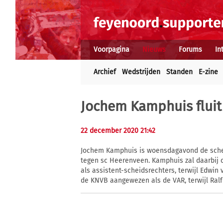
Voorpagina
Nieuws
Forums
In
Archief
Wedstrijden
Standen
E-zine
Jochem Kamphuis fluit
22 december 2020 21:42
Jochem Kamphuis is woensdagavond de schei
tegen sc Heerenveen. Kamphuis zal daarbij 
als assistent-scheidsrechters, terwijl Edwin v
de KNVB aangewezen als de VAR, terwijl Ralf