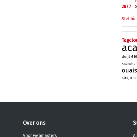
28/
7
Stel hie
Tagclo
ac
ee
deijl
kasanwirjo
ouais
steijn
te
Over ons
S
Voor webmasters
Aj