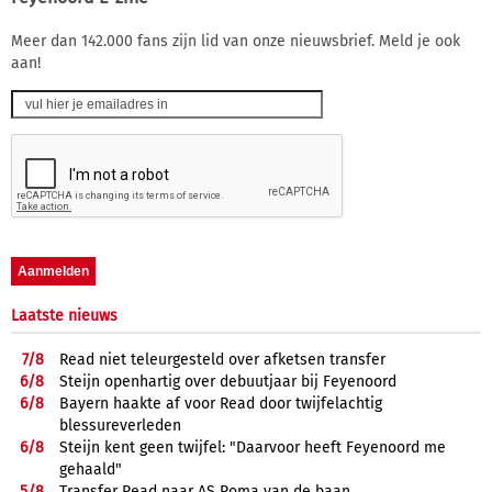
Meer dan 142.000 fans zijn lid van onze nieuwsbrief. Meld je ook
aan!
Laatste nieuws
7/
8
Read niet teleurgesteld over afketsen transfer
6/
8
Steijn openhartig over debuutjaar bij Feyenoord
6/
8
Bayern haakte af voor Read door twijfelachtig
blessureverleden
6/
8
Steijn kent geen twijfel: "Daarvoor heeft Feyenoord me
gehaald"
5/
8
Transfer Read naar AS Roma van de baan