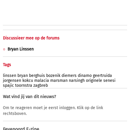
Discussieer mee op de forums
Bryan Linssen
Tags
linssen
bryan
berghuis
bozenik
diemers
dinamo
geertruida
jorgensen
kokcu
malacia
marsman
narsingh
originele
senesi
spajic
toornstra
zagbreb
Wat vind jij van dit nieuws?
Om te reageren moet je eerst inloggen. Klik op de link
rechtsboven.
Feyenoord E-zine