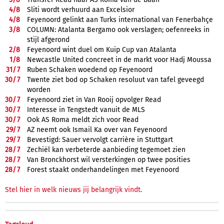
4/
8
Sliti wordt verhuurd aan Excelsior
4/
8
Feyenoord gelinkt aan Turks international van Fenerbahçe
3/
8
COLUMN: Atalanta Bergamo ook verslagen; oefenreeks in
stijl afgerond
2/
8
Feyenoord wint duel om Kuip Cup van Atalanta
1/
8
Newcastle United concreet in de markt voor Hadj Moussa
31/
7
Ruben Schaken woedend op Feyenoord
30/
7
Twente ziet bod op Schaken resoluut van tafel geveegd
worden
30/
7
Feyenoord ziet in Van Rooij opvolger Read
30/
7
Interesse in Tengstedt vanuit de MLS
30/
7
Ook AS Roma meldt zich voor Read
29/
7
AZ neemt ook Ismail Ka over van Feyenoord
29/
7
Bevestigd: Sauer vervolgt carrière in Stuttgart
28/
7
Zechiël kan verbeterde aanbieding tegemoet zien
28/
7
Van Bronckhorst wil versterkingen op twee posities
28/
7
Forest staakt onderhandelingen met Feyenoord
Stel hier in welk nieuws jij belangrijk vindt.