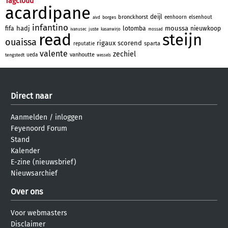
Tagcloud
acardipane
deijl
bronckhorst
eenhoorn
elsenhout
borges
aivd
infantino
hadj
moussa
fifa
lotomba
nieuwkoop
juste
ivanusec
kasanwirjo
mossad
read
steijn
ouaissa
rigaux
scorend
sparta
reputatie
valente
zechiel
vanhoutte
ueda
tengstedt
wessels
Direct naar
Aanmelden
/
inloggen
Feyenoord Forum
Stand
Kalender
E-zine (nieuwsbrief)
Nieuwsarchief
Over ons
Voor webmasters
Disclaimer