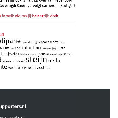
AZ neemt ook Ismail Ka over van Feyenoord
Bevestigd: Sauer vervolgt carrière in Stuttgart
r in welk nieuws jij belangrijk vindt.
ud
rdipane
bronckhorst
borges
deijl
bommel
infantino
juste
fifa
hadj
ivanusec
ferri
gio
jong
persie
kraaijeveld
moussa
lotomba
marmol
nieuwkoop
steijn
d
ueda
scorend
sjaakf
nte
zechiel
vanhoutte
wessels
upporters.nl
ax.supporters.nl