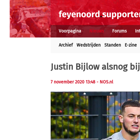
Voorpagina
Nieuws
Forums
In
Archief
Wedstrijden
Standen
E-zine
Justin Bijlow alsnog bi
7 november 2020 13:48
- NOS.nl