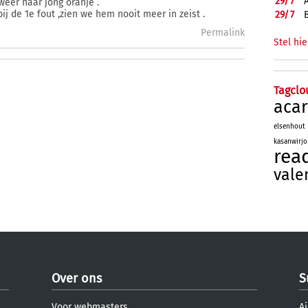
29/
7
weer naar jong oranje .
bij de 1e fout ,zien we hem nooit meer in zeist .
29/
7
Permalink
Stel hie
Tagclo
aca
elsenhout
kasanwirjo
rea
vale
Over ons
S
Voor webmasters
Aj