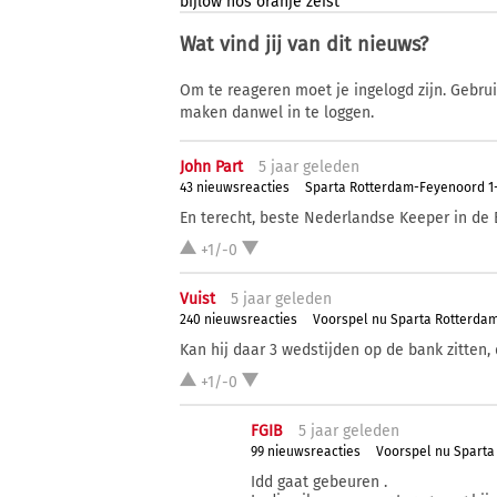
bijlow
nos
oranje
zeist
Wat vind jij van dit nieuws?
Om te reageren moet je ingelogd zijn. Gebru
maken danwel in te loggen.
John Part
5 j
aar
geleden
43 nieuwsreacties
Sparta Rotterdam-Feyenoord 1-3
En terecht, beste Nederlandse Keeper in de 
+1/-0
Vuist
5 j
aar
geleden
240 nieuwsreacties
Voorspel nu Sparta Rotterda
Kan hij daar 3 wedstijden op de bank zitten,
+1/-0
FGIB
5 j
aar
geleden
99 nieuwsreacties
Voorspel nu Spart
Idd gaat gebeuren .