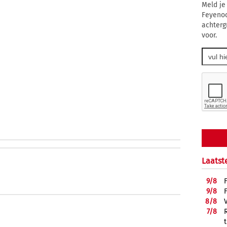
Meld je
Feyenoo
achterg
voor.
Laatst
9/
8
9/
8
8/
8
7/
8