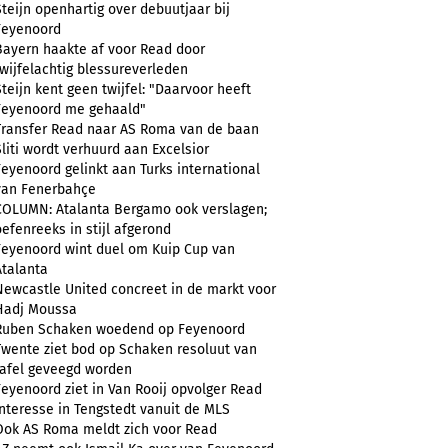
Steijn openhartig over debuutjaar bij
Feyenoord
Bayern haakte af voor Read door
twijfelachtig blessureverleden
Steijn kent geen twijfel: "Daarvoor heeft
Feyenoord me gehaald"
Transfer Read naar AS Roma van de baan
Sliti wordt verhuurd aan Excelsior
Feyenoord gelinkt aan Turks international
van Fenerbahçe
COLUMN: Atalanta Bergamo ook verslagen;
oefenreeks in stijl afgerond
Feyenoord wint duel om Kuip Cup van
Atalanta
Newcastle United concreet in de markt voor
Hadj Moussa
Ruben Schaken woedend op Feyenoord
Twente ziet bod op Schaken resoluut van
tafel geveegd worden
Feyenoord ziet in Van Rooij opvolger Read
Interesse in Tengstedt vanuit de MLS
Ook AS Roma meldt zich voor Read