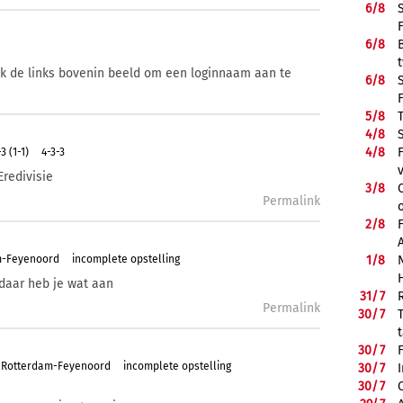
6/
8
6/
8
ik de links bovenin beeld om een loginnaam aan te
6/
8
5/
8
4/
8
4/
8
 (1-1)
4-3-3
Eredivisie
3/
8
Permalink
2/
8
1/
8
m-Feyenoord
incomplete opstelling
 daar heb je wat aan
31/
7
Permalink
30/
7
30/
7
a Rotterdam-Feyenoord
incomplete opstelling
30/
7
30/
7