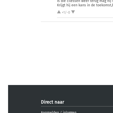
Is die cilessen weer terug mag hij 
Krijgt hij een kans in de toekomst,
+1/-0
Direct naar
Aanmelden
/
inloggen