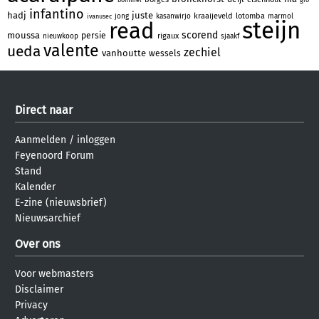
infantino
hadj
juste
kraaijeveld
lotomba
jong
kasanwirjo
marmol
ivanusec
steijn
read
scorend
moussa
persie
rigaux
nieuwkoop
sjaakf
valente
ueda
zechiel
vanhoutte
wessels
Direct naar
Aanmelden
/
inloggen
Feyenoord Forum
Stand
Kalender
E-zine (nieuwsbrief)
Nieuwsarchief
Over ons
Voor webmasters
Disclaimer
Privacy