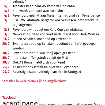
gehaald"
5/
8
Transfer Read naar AS Roma van de baan
4/
8
Sliti wordt verhuurd aan Excelsior
4/
8
Feyenoord gelinkt aan Turks international van Fenerbahçe
3/
8
COLUMN: Atalanta Bergamo ook verslagen; oefenreeks in
stijl afgerond
2/
8
Feyenoord wint duel om Kuip Cup van Atalanta
1/
8
Newcastle United concreet in de markt voor Hadj Moussa
31/
7
Ruben Schaken woedend op Feyenoord
30/
7
Twente ziet bod op Schaken resoluut van tafel geveegd
worden
30/
7
Feyenoord ziet in Van Rooij opvolger Read
30/
7
Interesse in Tengstedt vanuit de MLS
30/
7
Ook AS Roma meldt zich voor Read
29/
7
AZ neemt ook Ismail Ka over van Feyenoord
29/
7
Bevestigd: Sauer vervolgt carrière in Stuttgart
Stel hier in welk nieuws jij belangrijk vindt.
Tagcloud
acardipane
bronckhorst
fifa
deijl
borges
elsenhout
bommel
gio