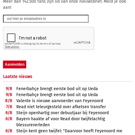
Meer dan 142.500 fans zijn lid van onze nieuwsbrief. Meld je ook
aan!
Laatste nieuws
9/
8
Fenerbahçe brengt eerste bod uit op Ueda
9/
8
Fenerbahçe brengt eerste bod uit op Ueda
8/
8
Valente is nieuwe aanvoerder van Feyenoord
7/
8
Read niet teleurgesteld over afketsen transfer
6/
8
Steijn openhartig over debuutjaar bij Feyenoord
6/
8
Bayern haakte af voor Read door twijfelachtig
blessureverleden
6/
8
Steijn kent geen twijfel: "Daarvoor heeft Feyenoord me