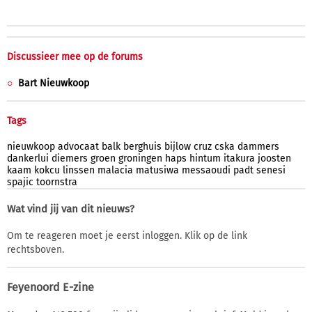
Discussieer mee op de forums
Bart Nieuwkoop
Tags
nieuwkoop
advocaat
balk
berghuis
bijlow
cruz
cska
dammers
dankerlui
diemers
groen
groningen
haps
hintum
itakura
joosten
kaam
kokcu
linssen
malacia
matusiwa
messaoudi
padt
senesi
spajic
toornstra
Wat vind jij van dit nieuws?
Om te reageren moet je eerst inloggen. Klik op de link
rechtsboven.
Feyenoord E-zine