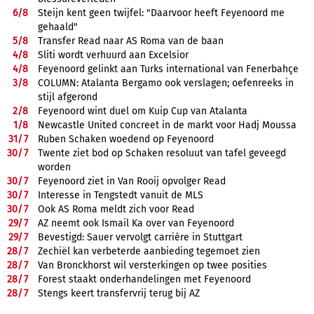
6/
8
Steijn kent geen twijfel: "Daarvoor heeft Feyenoord me
gehaald"
5/
8
Transfer Read naar AS Roma van de baan
4/
8
Sliti wordt verhuurd aan Excelsior
4/
8
Feyenoord gelinkt aan Turks international van Fenerbahçe
3/
8
COLUMN: Atalanta Bergamo ook verslagen; oefenreeks in
stijl afgerond
2/
8
Feyenoord wint duel om Kuip Cup van Atalanta
1/
8
Newcastle United concreet in de markt voor Hadj Moussa
31/
7
Ruben Schaken woedend op Feyenoord
30/
7
Twente ziet bod op Schaken resoluut van tafel geveegd
worden
30/
7
Feyenoord ziet in Van Rooij opvolger Read
30/
7
Interesse in Tengstedt vanuit de MLS
30/
7
Ook AS Roma meldt zich voor Read
29/
7
AZ neemt ook Ismail Ka over van Feyenoord
29/
7
Bevestigd: Sauer vervolgt carrière in Stuttgart
28/
7
Zechiël kan verbeterde aanbieding tegemoet zien
28/
7
Van Bronckhorst wil versterkingen op twee posities
28/
7
Forest staakt onderhandelingen met Feyenoord
28/
7
Stengs keert transfervrij terug bij AZ