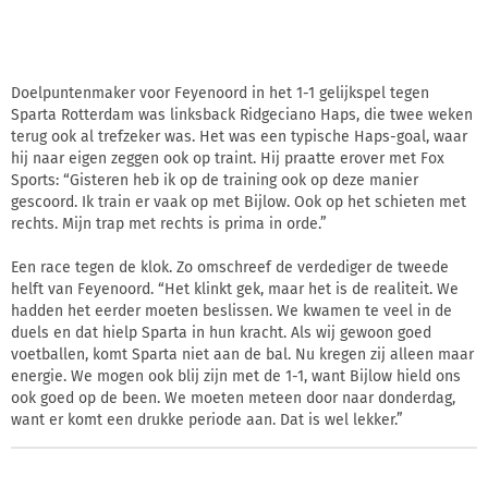
Doelpuntenmaker voor Feyenoord in het 1-1 gelijkspel tegen
Sparta Rotterdam was linksback Ridgeciano Haps, die twee weken
terug ook al trefzeker was. Het was een typische Haps-goal, waar
hij naar eigen zeggen ook op traint. Hij praatte erover met Fox
Sports: “Gisteren heb ik op de training ook op deze manier
gescoord. Ik train er vaak op met Bijlow. Ook op het schieten met
rechts. Mijn trap met rechts is prima in orde.”
Een race tegen de klok. Zo omschreef de verdediger de tweede
helft van Feyenoord. “Het klinkt gek, maar het is de realiteit. We
hadden het eerder moeten beslissen. We kwamen te veel in de
duels en dat hielp Sparta in hun kracht. Als wij gewoon goed
voetballen, komt Sparta niet aan de bal. Nu kregen zij alleen maar
energie. We mogen ook blij zijn met de 1-1, want Bijlow hield ons
ook goed op de been. We moeten meteen door naar donderdag,
want er komt een drukke periode aan. Dat is wel lekker.”