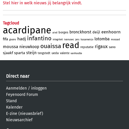
Stel hier in welk nieuws jij belangrijk vindt.
Tagcloud
acardipane
eenhoorn
bronckhorst
deijl
borges
aivd
infantino
hadj
lotomba
fifa
ivanusec
kasanwirjo
mossad
givairo
integriteit
jans
read
ouaissa
rigaux
moussa
nieuwkoop
reputatie
sano
steijn
sjaakf
sparta
ueda
tengstedt
valente
vanhoutte
Direct naar
Aanmelden
/
inloggen
Feyenoord Forum
Stand
Kalender
E-zine (nieuwsbrief)
Nieuwsarchief