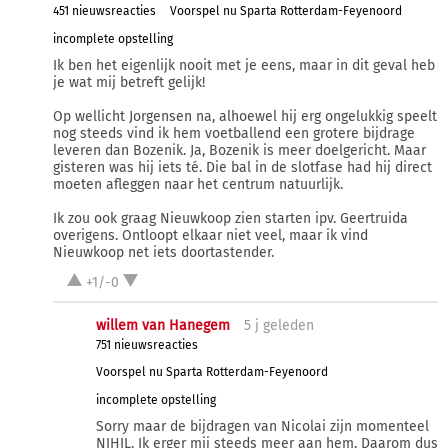
451 nieuwsreacties
Voorspel nu Sparta Rotterdam-Feyenoord
incomplete opstelling
Ik ben het eigenlijk nooit met je eens, maar in dit geval heb
je wat mij betreft gelijk!
Op wellicht Jorgensen na, alhoewel hij erg ongelukkig speelt
nog steeds vind ik hem voetballend een grotere bijdrage
leveren dan Bozenik. Ja, Bozenik is meer doelgericht. Maar
gisteren was hij iets té. Die bal in de slotfase had hij direct
moeten afleggen naar het centrum natuurlijk.
Ik zou ook graag Nieuwkoop zien starten ipv. Geertruida
overigens. Ontloopt elkaar niet veel, maar ik vind
Nieuwkoop net iets doortastender.
+1/-0
willem van Hanegem
5 j
geleden
751 nieuwsreacties
Voorspel nu Sparta Rotterdam-Feyenoord
incomplete opstelling
Sorry maar de bijdragen van Nicolai zijn momenteel
NIHIL. Ik erger mij steeds meer aan hem. Daarom dus