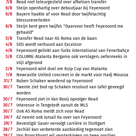
7/
8
Read niet teleurgesteld over afketsen transfer
6/
8
Steijn openhartig over debuutjaar bij Feyenoord
6/
8
Bayern haakte af voor Read door twijfelachtig
blessureverleden
6/
8
Steijn kent geen twijfel: "Daarvoor heeft Feyenoord me
gehaald"
5/
8
Transfer Read naar AS Roma van de baan
4/
8
Sliti wordt verhuurd aan Excelsior
4/
8
Feyenoord gelinkt aan Turks international van Fenerbahçe
3/
8
COLUMN: Atalanta Bergamo ook verslagen; oefenreeks in
stijl afgerond
2/
8
Feyenoord wint duel om Kuip Cup van Atalanta
1/
8
Newcastle United concreet in de markt voor Hadj Moussa
31/
7
Ruben Schaken woedend op Feyenoord
30/
7
Twente ziet bod op Schaken resoluut van tafel geveegd
worden
30/
7
Feyenoord ziet in Van Rooij opvolger Read
30/
7
Interesse in Tengstedt vanuit de MLS
30/
7
Ook AS Roma meldt zich voor Read
29/
7
AZ neemt ook Ismail Ka over van Feyenoord
29/
7
Bevestigd: Sauer vervolgt carrière in Stuttgart
28/
7
Zechiël kan verbeterde aanbieding tegemoet zien
28/
7
Van Bronckhorst wil versterkingen op twee posities