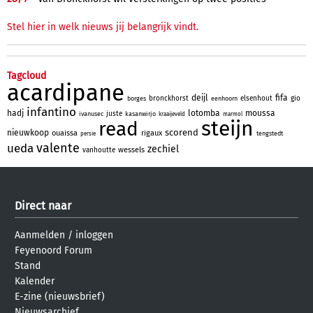
Stel hier in welk nieuws jij belangrijk vindt.
Tagcloud
acardipane
deijl
fifa
bronckhorst
elsenhout
gio
borges
eenhoorn
infantino
hadj
lotomba
moussa
juste
ivanusec
kasanwirjo
kraaijeveld
marmol
steijn
read
scorend
nieuwkoop
ouaissa
rigaux
tengstedt
persie
valente
ueda
zechiel
wessels
vanhoutte
Direct naar
Aanmelden
/
inloggen
Feyenoord Forum
Stand
Kalender
E-zine (nieuwsbrief)
Nieuwsarchief