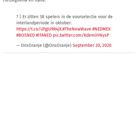
Herzegovina en Italië.
? | Er zitten 38 spelers in de voorselectie voor de
interlandperiode in oktober:
https://t.co/UFgJU9R4jX
.
#TheNewWave
#NEDMEX
#BOSNED
#ITANED
pic.twitter.com/KdemiHNysP
— OnsOranje (@OnsOranje)
September 20, 2020