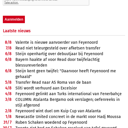
Laatste nieuws
8/
8
Valente is nieuwe aanvoerder van Feyenoord
7/
8
Read niet teleurgesteld over afketsen transfer
6/
8
Steijn openhartig over debuutjaar bij Feyenoord
6/
8
Bayern haakte af voor Read door twijfelachtig
blessureverleden
6/
8
Steijn kent geen twijfel: "Daarvoor heeft Feyenoord me
gehaald"
5/
8
Transfer Read naar AS Roma van de baan
4/
8
Sliti wordt verhuurd aan Excelsior
4/
8
Feyenoord gelinkt aan Turks international van Fenerbahçe
3/
8
COLUMN: Atalanta Bergamo ook verslagen; oefenreeks in
stijl afgerond
2/
8
Feyenoord wint duel om Kuip Cup van Atalanta
1/
8
Newcastle United concreet in de markt voor Hadj Moussa
31/
7
Ruben Schaken woedend op Feyenoord