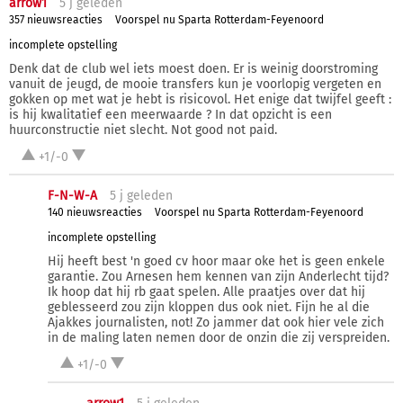
arrow1
5 j
geleden
357 nieuwsreacties
Voorspel nu Sparta Rotterdam-Feyenoord
incomplete opstelling
Denk dat de club wel iets moest doen. Er is weinig doorstroming
vanuit de jeugd, de mooie transfers kun je voorlopig vergeten en
gokken op met wat je hebt is risicovol. Het enige dat twijfel geeft :
is hij kwalitatief een meerwaarde ? In dat opzicht is een
huurconstructie niet slecht. Not good not paid.
+1/-0
F-N-W-A
5 j
geleden
140 nieuwsreacties
Voorspel nu Sparta Rotterdam-Feyenoord
incomplete opstelling
Hij heeft best 'n goed cv hoor maar oke het is geen enkele
garantie. Zou Arnesen hem kennen van zijn Anderlecht tijd?
Ik hoop dat hij rb gaat spelen. Alle praatjes over dat hij
geblesseerd zou zijn kloppen dus ook niet. Fijn he al die
Ajakkes journalisten, not! Zo jammer dat ook hier vele zich
in de maling laten nemen door de onzin die zij verspreiden.
+1/-0