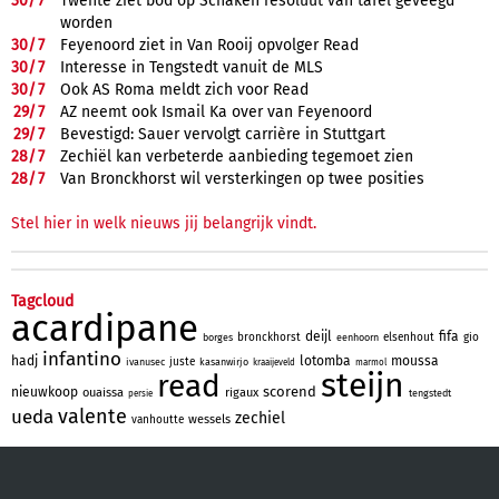
30/
7
Twente ziet bod op Schaken resoluut van tafel geveegd
worden
30/
7
Feyenoord ziet in Van Rooij opvolger Read
30/
7
Interesse in Tengstedt vanuit de MLS
30/
7
Ook AS Roma meldt zich voor Read
29/
7
AZ neemt ook Ismail Ka over van Feyenoord
29/
7
Bevestigd: Sauer vervolgt carrière in Stuttgart
28/
7
Zechiël kan verbeterde aanbieding tegemoet zien
28/
7
Van Bronckhorst wil versterkingen op twee posities
Stel hier in welk nieuws jij belangrijk vindt.
Tagcloud
acardipane
deijl
fifa
bronckhorst
elsenhout
gio
borges
eenhoorn
infantino
hadj
lotomba
moussa
juste
ivanusec
kasanwirjo
kraaijeveld
marmol
steijn
read
scorend
nieuwkoop
ouaissa
rigaux
tengstedt
persie
valente
ueda
zechiel
wessels
vanhoutte