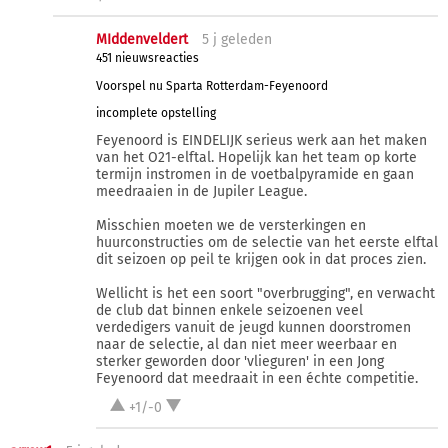
MIddenveldert
5 j
geleden
451 nieuwsreacties
Voorspel nu Sparta Rotterdam-Feyenoord
incomplete opstelling
Feyenoord is EINDELIJK serieus werk aan het maken
van het O21-elftal. Hopelijk kan het team op korte
termijn instromen in de voetbalpyramide en gaan
meedraaien in de Jupiler League.
Misschien moeten we de versterkingen en
huurconstructies om de selectie van het eerste elftal
dit seizoen op peil te krijgen ook in dat proces zien.
Wellicht is het een soort "overbrugging", en verwacht
de club dat binnen enkele seizoenen veel
verdedigers vanuit de jeugd kunnen doorstromen
naar de selectie, al dan niet meer weerbaar en
sterker geworden door 'vlieguren' in een Jong
Feyenoord dat meedraait in een échte competitie.
+1/-0