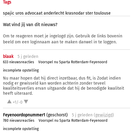
Tags
spajic
uros
advocaat
anderlecht
krasnodar
ster
toulouse
Wat vind jij van dit nieuws?
Om te reageren moet je ingelogd zijn. Gebruik de links bovenin
beeld om een loginnaam aan te maken danwel in te loggen.
blaak
5 j
geleden
633 nieuwsreacties
Voorspel nu Sparta Rotterdam-Feyenoord
incomplete opstelling
Nu maar hopen dat hij direct inzetbaar, dus fit, is Zodat indien
nodig er gewisseld kan worden achterin zonder teveel
kwaliteitsverlies ervan uitgaande dat hij de benodigde kwaliteit
heeft uiteraard.
+1/-0
Feyenoordopnummer1
(geschorst)
5 j
geleden (
gewijzigd
)
780 nieuwsreacties
Voorspel nu Sparta Rotterdam-Feyenoord
incomplete opstelling