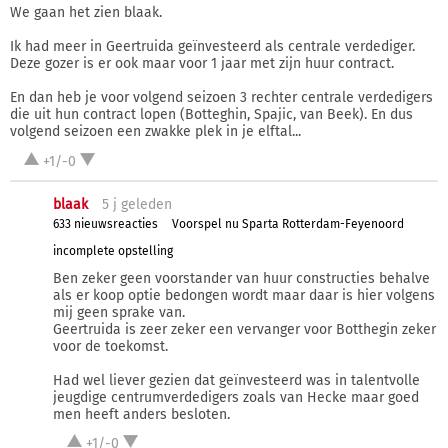
We gaan het zien blaak.
Ik had meer in Geertruida geïnvesteerd als centrale verdediger.
Deze gozer is er ook maar voor 1 jaar met zijn huur contract.
En dan heb je voor volgend seizoen 3 rechter centrale verdedigers
die uit hun contract lopen (Botteghin, Spajic, van Beek). En dus
volgend seizoen een zwakke plek in je elftal...
+1/-0
blaak
5 j
geleden
633 nieuwsreacties
Voorspel nu Sparta Rotterdam-Feyenoord
incomplete opstelling
Ben zeker geen voorstander van huur constructies behalve
als er koop optie bedongen wordt maar daar is hier volgens
mij geen sprake van.
Geertruida is zeer zeker een vervanger voor Botthegin zeker
voor de toekomst.
Had wel liever gezien dat geïnvesteerd was in talentvolle
jeugdige centrumverdedigers zoals van Hecke maar goed
men heeft anders besloten.
+1/-0