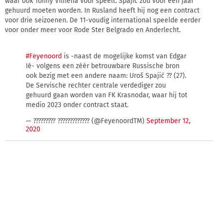
waar ook Tonny Vilhena voor speelt. Spajić zou voor een jaar
gehuurd moeten worden. In Rusland heeft hij nog een contract
voor drie seizoenen. De 11-voudig international speelde eerder
voor onder meer voor Rode Ster Belgrado en Anderlecht.
#Feyenoord
is -naast de mogelijke komst van Edgar
Ié- volgens een zéér betrouwbare Russische bron
ook bezig met een andere naam: Uroš Spajić ?? (27).
De Servische rechter centrale verdediger zou
gehuurd gaan worden van FK Krasnodar, waar hij tot
medio 2023 onder contract staat.
— ????????? ????????????? (@FeyenoordTM)
September 12,
2020