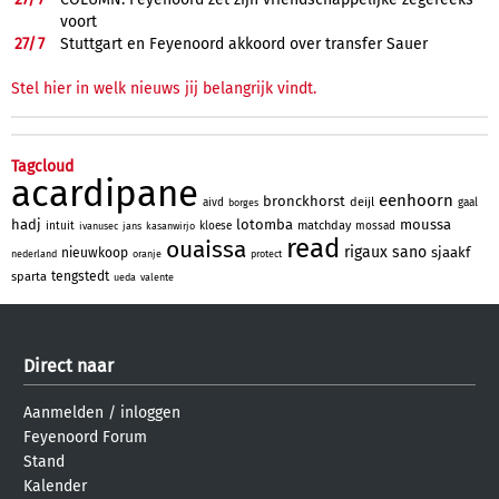
voort
27/
7
Stuttgart en Feyenoord akkoord over transfer Sauer
Stel hier in welk nieuws jij belangrijk vindt.
Tagcloud
acardipane
eenhoorn
bronckhorst
deijl
aivd
gaal
borges
hadj
lotomba
moussa
matchday
intuit
kloese
mossad
ivanusec
jans
kasanwirjo
read
ouaissa
rigaux
sano
sjaakf
nieuwkoop
nederland
oranje
protect
tengstedt
sparta
ueda
valente
Direct naar
Aanmelden
/
inloggen
Feyenoord Forum
Stand
Kalender