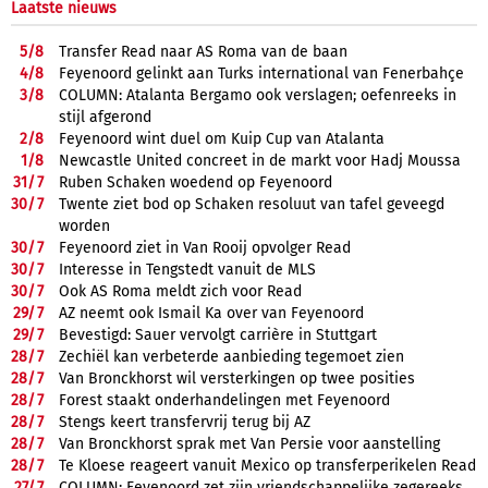
Laatste nieuws
5/
8
Transfer Read naar AS Roma van de baan
4/
8
Feyenoord gelinkt aan Turks international van Fenerbahçe
3/
8
COLUMN: Atalanta Bergamo ook verslagen; oefenreeks in
stijl afgerond
2/
8
Feyenoord wint duel om Kuip Cup van Atalanta
1/
8
Newcastle United concreet in de markt voor Hadj Moussa
31/
7
Ruben Schaken woedend op Feyenoord
30/
7
Twente ziet bod op Schaken resoluut van tafel geveegd
worden
30/
7
Feyenoord ziet in Van Rooij opvolger Read
30/
7
Interesse in Tengstedt vanuit de MLS
30/
7
Ook AS Roma meldt zich voor Read
29/
7
AZ neemt ook Ismail Ka over van Feyenoord
29/
7
Bevestigd: Sauer vervolgt carrière in Stuttgart
28/
7
Zechiël kan verbeterde aanbieding tegemoet zien
28/
7
Van Bronckhorst wil versterkingen op twee posities
28/
7
Forest staakt onderhandelingen met Feyenoord
28/
7
Stengs keert transfervrij terug bij AZ
28/
7
Van Bronckhorst sprak met Van Persie voor aanstelling
28/
7
Te Kloese reageert vanuit Mexico op transferperikelen Read
27/
7
COLUMN: Feyenoord zet zijn vriendschappelijke zegereeks