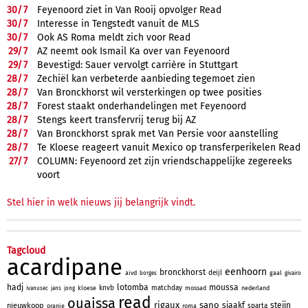
30/
7
Feyenoord ziet in Van Rooij opvolger Read
30/
7
Interesse in Tengstedt vanuit de MLS
30/
7
Ook AS Roma meldt zich voor Read
29/
7
AZ neemt ook Ismail Ka over van Feyenoord
29/
7
Bevestigd: Sauer vervolgt carrière in Stuttgart
28/
7
Zechiël kan verbeterde aanbieding tegemoet zien
28/
7
Van Bronckhorst wil versterkingen op twee posities
28/
7
Forest staakt onderhandelingen met Feyenoord
28/
7
Stengs keert transfervrij terug bij AZ
28/
7
Van Bronckhorst sprak met Van Persie voor aanstelling
28/
7
Te Kloese reageert vanuit Mexico op transferperikelen Read
27/
7
COLUMN: Feyenoord zet zijn vriendschappelijke zegereeks
voort
Stel hier in welk nieuws jij belangrijk vindt.
Tagcloud
acardipane
eenhoorn
bronckhorst
deijl
aivd
gaal
borges
givairo
hadj
lotomba
moussa
knvb
matchday
kloese
mossad
nederland
ivanusec
jans
jong
read
ouaissa
rigaux
sano
sjaakf
steijn
nieuwkoop
sparta
oranje
roma