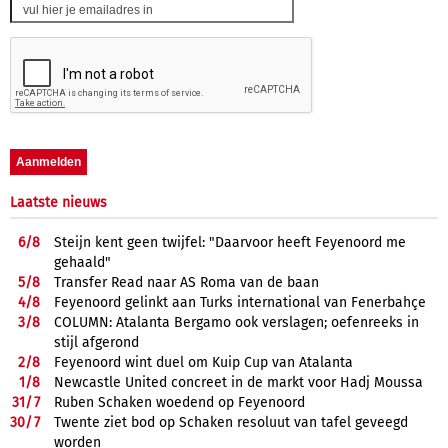
Laatste nieuws
6/
8
Steijn kent geen twijfel: "Daarvoor heeft Feyenoord me
gehaald"
5/
8
Transfer Read naar AS Roma van de baan
4/
8
Feyenoord gelinkt aan Turks international van Fenerbahçe
3/
8
COLUMN: Atalanta Bergamo ook verslagen; oefenreeks in
stijl afgerond
2/
8
Feyenoord wint duel om Kuip Cup van Atalanta
1/
8
Newcastle United concreet in de markt voor Hadj Moussa
31/
7
Ruben Schaken woedend op Feyenoord
30/
7
Twente ziet bod op Schaken resoluut van tafel geveegd
worden