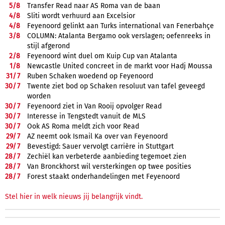
5/
8
Transfer Read naar AS Roma van de baan
4/
8
Sliti wordt verhuurd aan Excelsior
4/
8
Feyenoord gelinkt aan Turks international van Fenerbahçe
3/
8
COLUMN: Atalanta Bergamo ook verslagen; oefenreeks in
stijl afgerond
2/
8
Feyenoord wint duel om Kuip Cup van Atalanta
1/
8
Newcastle United concreet in de markt voor Hadj Moussa
31/
7
Ruben Schaken woedend op Feyenoord
30/
7
Twente ziet bod op Schaken resoluut van tafel geveegd
worden
30/
7
Feyenoord ziet in Van Rooij opvolger Read
30/
7
Interesse in Tengstedt vanuit de MLS
30/
7
Ook AS Roma meldt zich voor Read
29/
7
AZ neemt ook Ismail Ka over van Feyenoord
29/
7
Bevestigd: Sauer vervolgt carrière in Stuttgart
28/
7
Zechiël kan verbeterde aanbieding tegemoet zien
28/
7
Van Bronckhorst wil versterkingen op twee posities
28/
7
Forest staakt onderhandelingen met Feyenoord
Stel hier in welk nieuws jij belangrijk vindt.