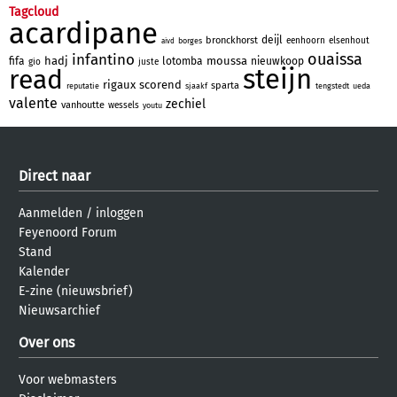
Tagcloud
acardipane
deijl
bronckhorst
eenhoorn
elsenhout
borges
aivd
ouaissa
infantino
hadj
moussa
fifa
lotomba
nieuwkoop
gio
juste
steijn
read
rigaux
scorend
sparta
reputatie
sjaakf
tengstedt
ueda
valente
zechiel
vanhoutte
wessels
youtu
Direct naar
Aanmelden
/
inloggen
Feyenoord Forum
Stand
Kalender
E-zine (nieuwsbrief)
Nieuwsarchief
Over ons
Voor webmasters