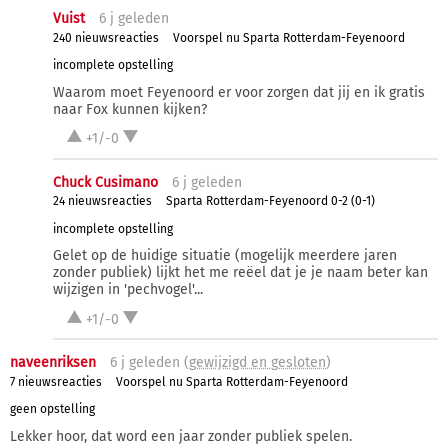
Vuist
6 j
geleden
240 nieuwsreacties
Voorspel nu Sparta Rotterdam-Feyenoord
incomplete opstelling
Waarom moet Feyenoord er voor zorgen dat jij en ik gratis
naar Fox kunnen kijken?
+1/-0
Chuck Cusimano
6 j
geleden
24 nieuwsreacties
Sparta Rotterdam-Feyenoord 0-2 (0-1)
incomplete opstelling
Gelet op de huidige situatie (mogelijk meerdere jaren
zonder publiek) lijkt het me reëel dat je je naam beter kan
wijzigen in 'pechvogel'...
+1/-0
naveenriksen
6 j
geleden (
gewijzigd en gesloten
)
7 nieuwsreacties
Voorspel nu Sparta Rotterdam-Feyenoord
geen opstelling
Lekker hoor, dat word een jaar zonder publiek spelen.