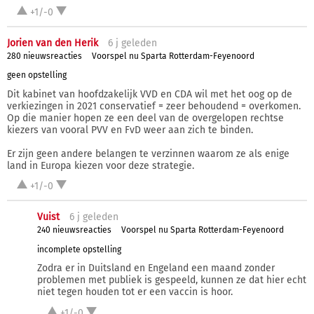
+1/-0
Jorien van den Herik
6 j
geleden
280 nieuwsreacties
Voorspel nu Sparta Rotterdam-Feyenoord
geen opstelling
Dit kabinet van hoofdzakelijk VVD en CDA wil met het oog op de
verkiezingen in 2021 conservatief = zeer behoudend = overkomen.
Op die manier hopen ze een deel van de overgelopen rechtse
kiezers van vooral PVV en FvD weer aan zich te binden.
Er zijn geen andere belangen te verzinnen waarom ze als enige
land in Europa kiezen voor deze strategie.
+1/-0
Vuist
6 j
geleden
240 nieuwsreacties
Voorspel nu Sparta Rotterdam-Feyenoord
incomplete opstelling
Zodra er in Duitsland en Engeland een maand zonder
problemen met publiek is gespeeld, kunnen ze dat hier echt
niet tegen houden tot er een vaccin is hoor.
+1/-0