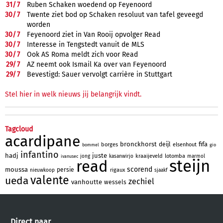
31/
7
Ruben Schaken woedend op Feyenoord
30/
7
Twente ziet bod op Schaken resoluut van tafel geveegd
worden
30/
7
Feyenoord ziet in Van Rooij opvolger Read
30/
7
Interesse in Tengstedt vanuit de MLS
30/
7
Ook AS Roma meldt zich voor Read
29/
7
AZ neemt ook Ismail Ka over van Feyenoord
29/
7
Bevestigd: Sauer vervolgt carrière in Stuttgart
Stel hier in welk nieuws jij belangrijk vindt.
Tagcloud
acardipane
bronckhorst
fifa
deijl
borges
elsenhout
bommel
gio
infantino
hadj
juste
kraaijeveld
lotomba
jong
kasanwirjo
marmol
ivanusec
steijn
read
scorend
moussa
persie
rigaux
nieuwkoop
sjaakf
valente
ueda
zechiel
vanhoutte
wessels
Direct naar