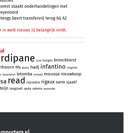
posities
Forest staakt onderhandelingen met
Feyenoord
Stengs keert transfervrij terug bij AZ
r in welk nieuws jij belangrijk vindt.
ud
ardipane
bronckhorst
borges
aivd
infantino
nhoorn
hadj
fifa
givairo
integriteit
moussa
lotomba
nieuwkoop
kasanwirjo
mossad
ns
read
ssa
rigaux
sano
sjaakf
reputatie
teijn
ueda
tengstedt
valente
vanhoutte
upporters.nl