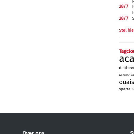
28/
7
28/
7
Stel hie
Tagclo
ac
ee
deijl
ivanusec
ja
ouai
s
sparta
Over ons
S