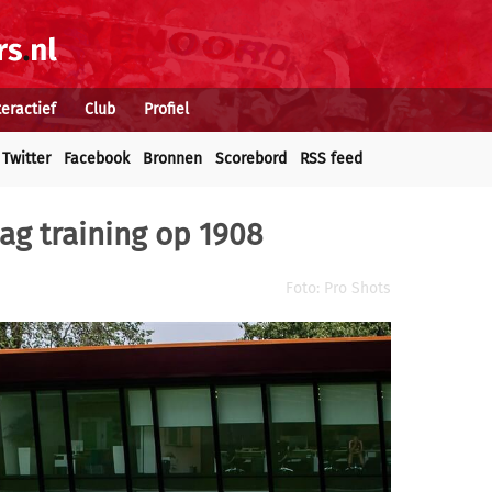
teractief
Club
Profiel
Twitter
Facebook
Bronnen
Scorebord
RSS feed
ag training op 1908
Foto: Pro Shots