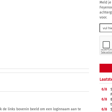
Meld je
Feyenoo
achtergr
voor.
Laatst
6/
8
6/
8
ik de links bovenin beeld om een loginnaam aan te
6/
8