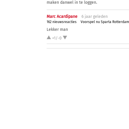
maken danwel in te loggen.
Marc Acardipane
6 j
aar
geleden
162 nieuwsreacties
Voorspel nu Sparta Rotterda
Lekker man
+1/-0