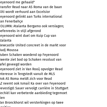
Feyenoord me gehaald"
Transfer Read naar AS Roma van de baan
Sliti wordt verhuurd aan Excelsior
Feyenoord gelinkt aan Turks international
van Fenerbahçe
COLUMN: Atalanta Bergamo ook verslagen;
oefenreeks in stijl afgerond
Feyenoord wint duel om Kuip Cup van
Atalanta
Newcastle United concreet in de markt voor
Hadj Moussa
Ruben Schaken woedend op Feyenoord
Twente ziet bod op Schaken resoluut van
tafel geveegd worden
Feyenoord ziet in Van Rooij opvolger Read
Interesse in Tengstedt vanuit de MLS
Ook AS Roma meldt zich voor Read
AZ neemt ook Ismail Ka over van Feyenoord
Bevestigd: Sauer vervolgt carrière in Stuttgart
Zechiël kan verbeterde aanbieding tegemoet
zien
Van Bronckhorst wil versterkingen op twee