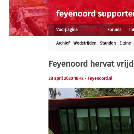
Voorpagina
Nieuws
Forums
In
Archief
Wedstrijden
Standen
E-zine
Feyenoord hervat vrijd
28 april 2020 18:42
- Feyenoord.nl