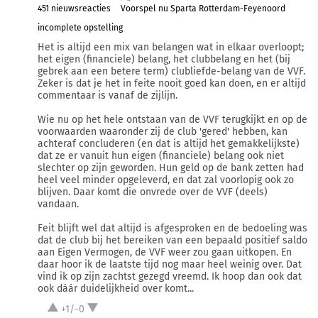
451 nieuwsreacties
Voorspel nu Sparta Rotterdam-Feyenoord
incomplete opstelling
Het is altijd een mix van belangen wat in elkaar overloopt;
het eigen (financiele) belang, het clubbelang en het (bij
gebrek aan een betere term) clubliefde-belang van de VVF.
Zeker is dat je het in feite nooit goed kan doen, en er altijd
commentaar is vanaf de zijlijn.
Wie nu op het hele ontstaan van de VVF terugkijkt en op de
voorwaarden waaronder zij de club 'gered' hebben, kan
achteraf concluderen (en dat is altijd het gemakkelijkste)
dat ze er vanuit hun eigen (financiele) belang ook niet
slechter op zijn geworden. Hun geld op de bank zetten had
heel veel minder opgeleverd, en dat zal voorlopig ook zo
blijven. Daar komt die onvrede over de VVF (deels)
vandaan.
Feit blijft wel dat altijd is afgesproken en de bedoeling was
dat de club bij het bereiken van een bepaald positief saldo
aan Eigen Vermogen, de VVF weer zou gaan uitkopen. En
daar hoor ik de laatste tijd nog maar heel weinig over. Dat
vind ik op zijn zachtst gezegd vreemd. Ik hoop dan ook dat
ook dáár duidelijkheid over komt...
+1/-0