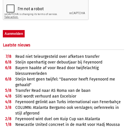
Laatste nieuws
7/
8
Read niet teleurgesteld over afketsen transfer
6/
8
Steijn openhartig over debuutjaar bij Feyenoord
6/
8
Bayern haakte af voor Read door twijfelachtig
blessureverleden
6/
8
Steijn kent geen twijfel: "Daarvoor heeft Feyenoord me
gehaald"
5/
8
Transfer Read naar AS Roma van de baan
4/
8
Sliti wordt verhuurd aan Excelsior
4/
8
Feyenoord gelinkt aan Turks international van Fenerbahçe
3/
8
COLUMN: Atalanta Bergamo ook verslagen; oefenreeks in
stijl afgerond
2/
8
Feyenoord wint duel om Kuip Cup van Atalanta
1/
8
Newcastle United concreet in de markt voor Hadj Moussa