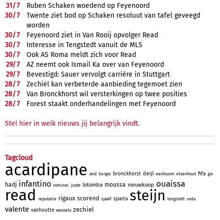
31/
7
Ruben Schaken woedend op Feyenoord
30/
7
Twente ziet bod op Schaken resoluut van tafel geveegd
worden
30/
7
Feyenoord ziet in Van Rooij opvolger Read
30/
7
Interesse in Tengstedt vanuit de MLS
30/
7
Ook AS Roma meldt zich voor Read
29/
7
AZ neemt ook Ismail Ka over van Feyenoord
29/
7
Bevestigd: Sauer vervolgt carrière in Stuttgart
28/
7
Zechiël kan verbeterde aanbieding tegemoet zien
28/
7
Van Bronckhorst wil versterkingen op twee posities
28/
7
Forest staakt onderhandelingen met Feyenoord
Stel hier in welk nieuws jij belangrijk vindt.
Tagcloud
acardipane
deijl
fifa
bronckhorst
eenhoorn
elsenhout
aivd
borges
gio
ouaissa
infantino
hadj
moussa
lotomba
nieuwkoop
juste
ivanusec
read
steijn
rigaux
scorend
sparta
reputatie
sjaakf
tengstedt
ueda
valente
zechiel
vanhoutte
wessels