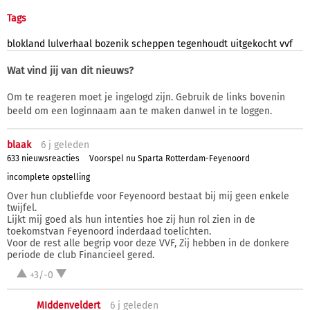
Tags
blokland
lulverhaal
bozenik
scheppen
tegenhoudt
uitgekocht
vvf
Wat vind jij van dit nieuws?
Om te reageren moet je ingelogd zijn. Gebruik de links bovenin
beeld om een loginnaam aan te maken danwel in te loggen.
blaak
6 j
geleden
633 nieuwsreacties
Voorspel nu Sparta Rotterdam-Feyenoord
incomplete opstelling
Over hun clubliefde voor Feyenoord bestaat bij mij geen enkele
twijfel.
Lijkt mij goed als hun intenties hoe zij hun rol zien in de
toekomstvan Feyenoord inderdaad toelichten.
Voor de rest alle begrip voor deze VVF, Zij hebben in de donkere
periode de club Financieel gered.
+3/-0
MIddenveldert
6 j
geleden