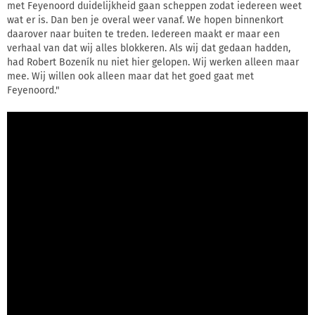
met Feyenoord duidelijkheid gaan scheppen zodat iedereen weet
wat er is. Dan ben je overal weer vanaf. We hopen binnenkort
daarover naar buiten te treden. Iedereen maakt er maar een
verhaal van dat wij alles blokkeren. Als wij dat gedaan hadden,
had Robert Bozeník nu niet hier gelopen. Wij werken alleen maar
mee. Wij willen ook alleen maar dat het goed gaat met
Feyenoord."