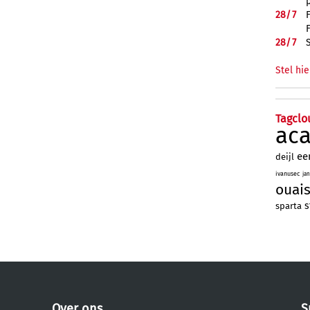
28/
7
28/
7
Stel hie
Tagclo
ac
ee
deijl
ivanusec
ja
ouai
s
sparta
Over ons
S