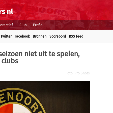
teractief
Club
Profiel
Twitter
Facebook
Bronnen
Scorebord
RSS feed
izoen niet uit te spelen,
 clubs
Foto: Pro Shots