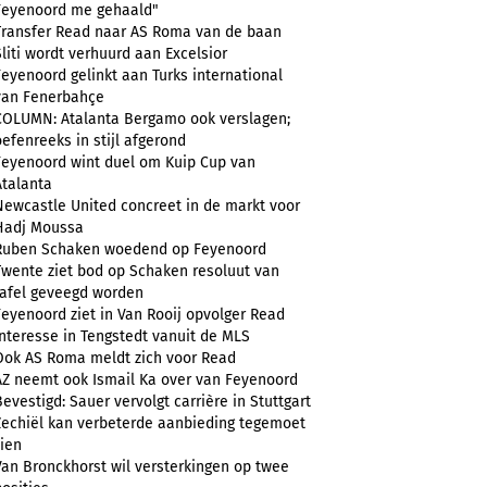
Feyenoord me gehaald"
Transfer Read naar AS Roma van de baan
Sliti wordt verhuurd aan Excelsior
Feyenoord gelinkt aan Turks international
van Fenerbahçe
COLUMN: Atalanta Bergamo ook verslagen;
oefenreeks in stijl afgerond
Feyenoord wint duel om Kuip Cup van
Atalanta
Newcastle United concreet in de markt voor
Hadj Moussa
Ruben Schaken woedend op Feyenoord
Twente ziet bod op Schaken resoluut van
tafel geveegd worden
Feyenoord ziet in Van Rooij opvolger Read
Interesse in Tengstedt vanuit de MLS
Ook AS Roma meldt zich voor Read
AZ neemt ook Ismail Ka over van Feyenoord
Bevestigd: Sauer vervolgt carrière in Stuttgart
Zechiël kan verbeterde aanbieding tegemoet
zien
Van Bronckhorst wil versterkingen op twee