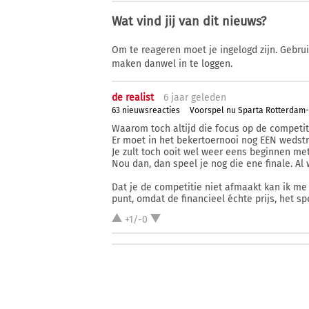
Wat vind jij van dit nieuws?
Om te reageren moet je ingelogd zijn. Gebru
maken danwel in te loggen.
de realist
6 j
aar
geleden
63 nieuwsreacties
Voorspel nu Sparta Rotterdam
Waarom toch altijd die focus op de competit
Er moet in het bekertoernooi nog EEN wedstr
Je zult toch ooit wel weer eens beginnen me
Nou dan, dan speel je nog die ene finale. Al
Dat je de competitie niet afmaakt kan ik me 
punt, omdat de financieel échte prijs, het sp
+1/-0