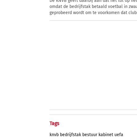
De KNVB geeft daarbij aan dat het tot op hed
omdat de bedrijfstak betaald voetbal in zwa
geprobeerd wordt om te voorkomen dat clubs
Tags
knvb
bedrijfstak
bestuur
kabinet
uefa