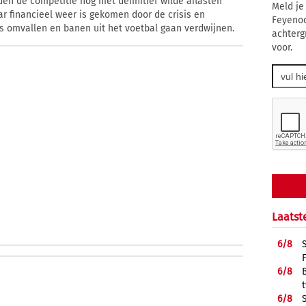
en de competitie nog niet definitief wilde aflasten
Meld je
ar financieel weer is gekomen door de crisis en
Feyenoo
 omvallen en banen uit het voetbal gaan verdwijnen.
achtergr
voor.
Laatst
6/
8
6/
8
6/
8