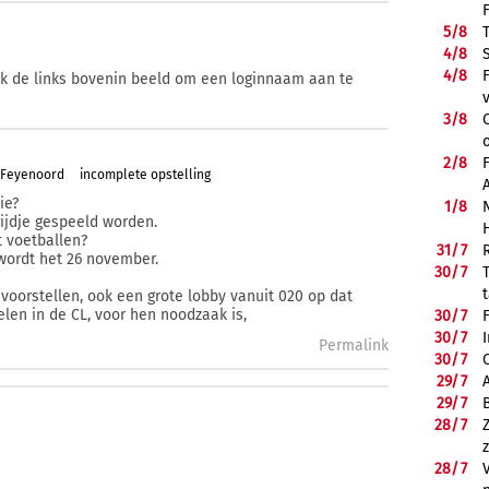
5/
8
4/
8
4/
8
ik de links bovenin beeld om een loginnaam aan te
3/
8
2/
8
-Feyenoord
incomplete opstelling
ie?
1/
8
ijdje gespeeld worden.
t voetballen?
31/
7
 wordt het 26 november.
30/
7
voorstellen, ook een grote lobby vanuit 020 op dat
elen in de CL, voor hen noodzaak is,
30/
7
30/
7
Permalink
30/
7
29/
7
29/
7
28/
7
28/
7