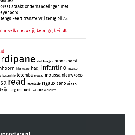
posities
Forest staakt onderhandelingen met
Feyenoord
Stengs keert transfervrij terug bij AZ
r in welk nieuws jij belangrijk vindt.
ud
ardipane
bronckhorst
borges
aivd
infantino
nhoorn
hadj
fifa
givairo
integriteit
moussa
lotomba
nieuwkoop
kasanwirjo
mossad
ns
read
ssa
rigaux
sano
sjaakf
reputatie
teijn
ueda
tengstedt
valente
vanhoutte
upporters.nl