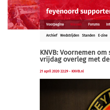
Voorpagina
Nieuws
Forums
In
Archief
Wedstrijden
Standen
E-zine
KNVB: Voornemen om se
vrijdag overleg met de
21 april 2020 22:29 - KNVB.nl