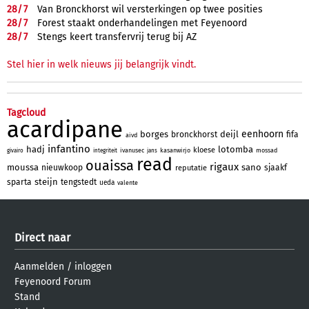
28/
7
Van Bronckhorst wil versterkingen op twee posities
28/
7
Forest staakt onderhandelingen met Feyenoord
28/
7
Stengs keert transfervrij terug bij AZ
Stel hier in welk nieuws jij belangrijk vindt.
Tagcloud
acardipane
eenhoorn
borges
deijl
bronckhorst
fifa
aivd
infantino
hadj
lotomba
kloese
ivanusec
kasanwirjo
mossad
givairo
integriteit
jans
read
ouaissa
rigaux
moussa
sano
nieuwkoop
sjaakf
reputatie
steijn
sparta
tengstedt
ueda
valente
Direct naar
Aanmelden
/
inloggen
Feyenoord Forum
Stand