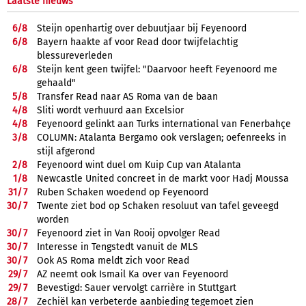
Laatste nieuws
6/
8
Steijn openhartig over debuutjaar bij Feyenoord
6/
8
Bayern haakte af voor Read door twijfelachtig
blessureverleden
6/
8
Steijn kent geen twijfel: "Daarvoor heeft Feyenoord me
gehaald"
5/
8
Transfer Read naar AS Roma van de baan
4/
8
Sliti wordt verhuurd aan Excelsior
4/
8
Feyenoord gelinkt aan Turks international van Fenerbahçe
3/
8
COLUMN: Atalanta Bergamo ook verslagen; oefenreeks in
stijl afgerond
2/
8
Feyenoord wint duel om Kuip Cup van Atalanta
1/
8
Newcastle United concreet in de markt voor Hadj Moussa
31/
7
Ruben Schaken woedend op Feyenoord
30/
7
Twente ziet bod op Schaken resoluut van tafel geveegd
worden
30/
7
Feyenoord ziet in Van Rooij opvolger Read
30/
7
Interesse in Tengstedt vanuit de MLS
30/
7
Ook AS Roma meldt zich voor Read
29/
7
AZ neemt ook Ismail Ka over van Feyenoord
29/
7
Bevestigd: Sauer vervolgt carrière in Stuttgart
28/
7
Zechiël kan verbeterde aanbieding tegemoet zien