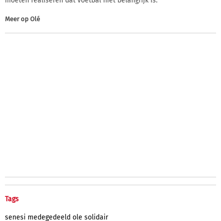
moeten realiseren dat voetbal niet belangrijk is."
Meer op
Olé
Tags
senesi
medegedeeld
ole
solidair