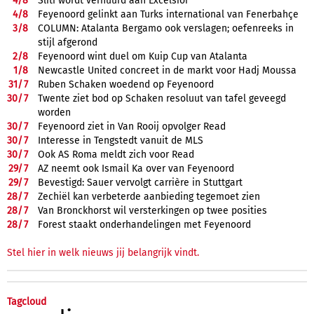
4/
8
Sliti wordt verhuurd aan Excelsior
4/
8
Feyenoord gelinkt aan Turks international van Fenerbahçe
3/
8
COLUMN: Atalanta Bergamo ook verslagen; oefenreeks in
stijl afgerond
2/
8
Feyenoord wint duel om Kuip Cup van Atalanta
1/
8
Newcastle United concreet in de markt voor Hadj Moussa
31/
7
Ruben Schaken woedend op Feyenoord
30/
7
Twente ziet bod op Schaken resoluut van tafel geveegd
worden
30/
7
Feyenoord ziet in Van Rooij opvolger Read
30/
7
Interesse in Tengstedt vanuit de MLS
30/
7
Ook AS Roma meldt zich voor Read
29/
7
AZ neemt ook Ismail Ka over van Feyenoord
29/
7
Bevestigd: Sauer vervolgt carrière in Stuttgart
28/
7
Zechiël kan verbeterde aanbieding tegemoet zien
28/
7
Van Bronckhorst wil versterkingen op twee posities
28/
7
Forest staakt onderhandelingen met Feyenoord
Stel hier in welk nieuws jij belangrijk vindt.
Tagcloud