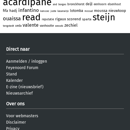
acardipane
deijl
bronckhorst
eenhoorn
elsenhout
borges
aivd
infantino
hadj
moussa
fifa
lotomba
nieuwkoop
juste
ivanusec
kasanwirjo
mossad
read
steijn
ouaissa
rigaux
scorend
sparta
reputatie
valente
zechiel
vanhoutte
ueda
tengstedt
wessels
Direct naar
Aanmelden
/
inloggen
Feyenoord Forum
Stand
Kalender
E-zine (nieuwsbrief)
Nieuwsarchief
Over ons
Voor webmasters
Disclaimer
Privacy