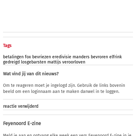
Tags
betalingen
fox
bevriezen
eredivisie
manders
bevroren
elfrink
gedreigd
losgebarsten
mattijs
veroorloven
Wat vind jij van dit nieuws?
Om te reageren moet je ingelogd zijn. Gebruik de links bovenin
beeld om een loginnaam aan te maken danwel in te loggen.
reactie verwijderd
Feyenoord E-zine
Meld je aan en ontvang elke week een vers Feyenoord E-zine in je