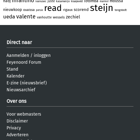
infantino
hadj
lotomba
moussa
juste
ivanusec
kasanwirjo
kraaijeveld
marmol
steijn
read
scorend
nieuwkoop
ouaissa
rigaux
tengstedt
persie
valente
ueda
zechiel
wessels
vanhoutte
Direct naar
Aanmelden
/
inloggen
Feyenoord Forum
Stand
Kalender
E-zine (nieuwsbrief)
Nieuwsarchief
Over ons
Voor webmasters
Disclaimer
Privacy
Adverteren