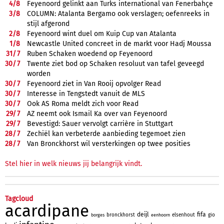
4/
8
Feyenoord gelinkt aan Turks international van Fenerbahçe
3/
8
COLUMN: Atalanta Bergamo ook verslagen; oefenreeks in
stijl afgerond
2/
8
Feyenoord wint duel om Kuip Cup van Atalanta
1/
8
Newcastle United concreet in de markt voor Hadj Moussa
31/
7
Ruben Schaken woedend op Feyenoord
30/
7
Twente ziet bod op Schaken resoluut van tafel geveegd
worden
30/
7
Feyenoord ziet in Van Rooij opvolger Read
30/
7
Interesse in Tengstedt vanuit de MLS
30/
7
Ook AS Roma meldt zich voor Read
29/
7
AZ neemt ook Ismail Ka over van Feyenoord
29/
7
Bevestigd: Sauer vervolgt carrière in Stuttgart
28/
7
Zechiël kan verbeterde aanbieding tegemoet zien
28/
7
Van Bronckhorst wil versterkingen op twee posities
Stel hier in welk nieuws jij belangrijk vindt.
Tagcloud
acardipane
deijl
fifa
bronckhorst
elsenhout
gio
borges
eenhoorn