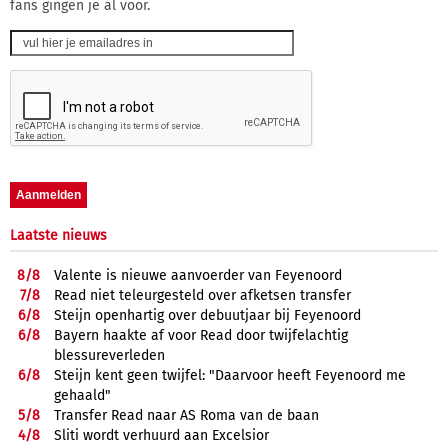
fans gingen je al voor.
Laatste nieuws
8/
8
Valente is nieuwe aanvoerder van Feyenoord
7/
8
Read niet teleurgesteld over afketsen transfer
6/
8
Steijn openhartig over debuutjaar bij Feyenoord
6/
8
Bayern haakte af voor Read door twijfelachtig
blessureverleden
6/
8
Steijn kent geen twijfel: "Daarvoor heeft Feyenoord me
gehaald"
5/
8
Transfer Read naar AS Roma van de baan
4/
8
Sliti wordt verhuurd aan Excelsior