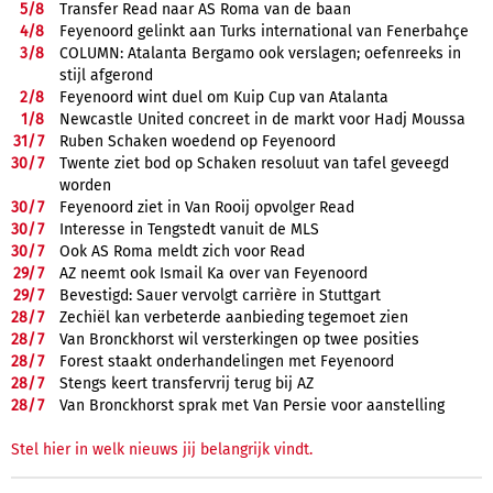
5/
8
Transfer Read naar AS Roma van de baan
4/
8
Feyenoord gelinkt aan Turks international van Fenerbahçe
3/
8
COLUMN: Atalanta Bergamo ook verslagen; oefenreeks in
stijl afgerond
2/
8
Feyenoord wint duel om Kuip Cup van Atalanta
1/
8
Newcastle United concreet in de markt voor Hadj Moussa
31/
7
Ruben Schaken woedend op Feyenoord
30/
7
Twente ziet bod op Schaken resoluut van tafel geveegd
worden
30/
7
Feyenoord ziet in Van Rooij opvolger Read
30/
7
Interesse in Tengstedt vanuit de MLS
30/
7
Ook AS Roma meldt zich voor Read
29/
7
AZ neemt ook Ismail Ka over van Feyenoord
29/
7
Bevestigd: Sauer vervolgt carrière in Stuttgart
28/
7
Zechiël kan verbeterde aanbieding tegemoet zien
28/
7
Van Bronckhorst wil versterkingen op twee posities
28/
7
Forest staakt onderhandelingen met Feyenoord
28/
7
Stengs keert transfervrij terug bij AZ
28/
7
Van Bronckhorst sprak met Van Persie voor aanstelling
Stel hier in welk nieuws jij belangrijk vindt.