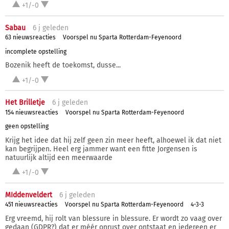
+1/-0
Sabau
6 j
geleden
63 nieuwsreacties
Voorspel nu Sparta Rotterdam-Feyenoord
incomplete opstelling
Bozenik heeft de toekomst, dusse...
+1/-0
Het Brilletje
6 j
geleden
154 nieuwsreacties
Voorspel nu Sparta Rotterdam-Feyenoord
geen opstelling
Krijg het idee dat hij zelf geen zin meer heeft, alhoewel ik dat niet
kan begrijpen. Heel erg jammer want een fitte Jorgensen is
natuurlijk altijd een meerwaarde
+1/-0
MIddenveldert
6 j
geleden
451 nieuwsreacties
Voorspel nu Sparta Rotterdam-Feyenoord
4-3-3
Erg vreemd, hij rolt van blessure in blessure. Er wordt zo vaag over
gedaan (GDPR?) dat er méér onrust over ontstaat en iedereen er