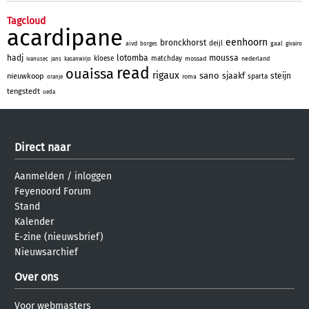
Tagcloud
acardipane
eenhoorn
bronckhorst
deijl
aivd
gaal
borges
givairo
hadj
lotomba
moussa
kloese
matchday
mossad
nederland
ivanusec
jans
kasanwirjo
read
ouaissa
rigaux
sano
sjaakf
steijn
nieuwkoop
sparta
roma
oranje
tengstedt
ueda
Direct naar
Aanmelden
/
inloggen
Feyenoord Forum
Stand
Kalender
E-zine (nieuwsbrief)
Nieuwsarchief
Over ons
Voor webmasters