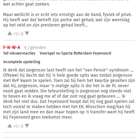
wat achter gaat zoeken.
Maar wellicht is er echt iets ernstigs aan de hand, fysiek of privé.
Hij heeft wat dat betreft zijn portie wel gehad, wat zijn weerslag
op het veld en zijn presteren gehad heeft...
+1/-0
F-N-W-A
6 j
geleden
140 nieuwsreacties
Voorspel nu Sparta Rotterdam-Feyenoord
incomplete opstelling
Ik denk dat Jorgenson last heeft van het "van Persie"-syndroom ....
Oftewel hij dacht dat hij 'n hele goede spits was totdat Jorgenson
met RvP kwam te spelen. Toen zal bij hem het kwartje gevallen zijn
dat hij, Jorgenson, maar 'n matige spits is die het in de PL never
nooit gaat redden. Die teleurstelling is Jorgenson nog steeds niet
te boven en ik vraag me af of dat ooit nog gaat gebeuren .... Ik
denk het niet dus. Dat Feyenoord hoopt dat hij nog gaat spelen zal
toch vooral te maken hebben met het EK. Misschien mag/kan hij
met zijn land mee en dan maar hopen op 'n transfer want hij heeft
bij Feyenoord geen toekomst meer.
+1/-0