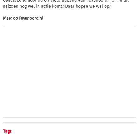
opgetekend door de officiële website van Feyenoord. "Of hij dit
seizoen nog wel in actie komt? Daar hopen we wel op."
Meer op
Feyenoord.nl
Tags