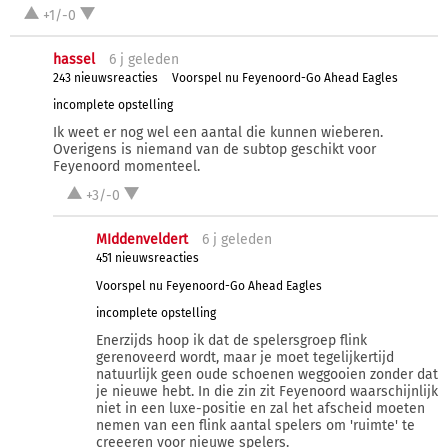
+1/-0
hassel
6 j
geleden
243 nieuwsreacties
Voorspel nu Feyenoord-Go Ahead Eagles
incomplete opstelling
Ik weet er nog wel een aantal die kunnen wieberen.
Overigens is niemand van de subtop geschikt voor
Feyenoord momenteel.
+3/-0
MIddenveldert
6 j
geleden
451 nieuwsreacties
Voorspel nu Feyenoord-Go Ahead Eagles
incomplete opstelling
Enerzijds hoop ik dat de spelersgroep flink
gerenoveerd wordt, maar je moet tegelijkertijd
natuurlijk geen oude schoenen weggooien zonder dat
je nieuwe hebt. In die zin zit Feyenoord waarschijnlijk
niet in een luxe-positie en zal het afscheid moeten
nemen van een flink aantal spelers om 'ruimte' te
creeeren voor nieuwe spelers.