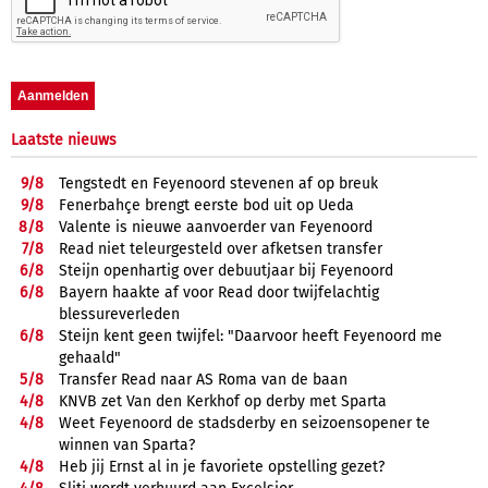
Laatste nieuws
9/
8
Tengstedt en Feyenoord stevenen af op breuk
9/
8
Fenerbahçe brengt eerste bod uit op Ueda
8/
8
Valente is nieuwe aanvoerder van Feyenoord
7/
8
Read niet teleurgesteld over afketsen transfer
6/
8
Steijn openhartig over debuutjaar bij Feyenoord
6/
8
Bayern haakte af voor Read door twijfelachtig
blessureverleden
6/
8
Steijn kent geen twijfel: "Daarvoor heeft Feyenoord me
gehaald"
5/
8
Transfer Read naar AS Roma van de baan
4/
8
KNVB zet Van den Kerkhof op derby met Sparta
4/
8
Weet Feyenoord de stadsderby en seizoensopener te
winnen van Sparta?
4/
8
Heb jij Ernst al in je favoriete opstelling gezet?