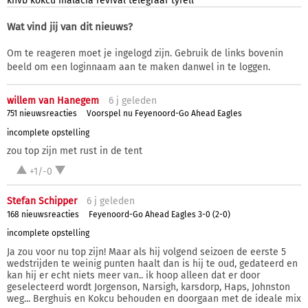
knvb
kokcu
malacia
revival
telegraaf
tyrell
Wat vind jij van dit nieuws?
Om te reageren moet je ingelogd zijn. Gebruik de links bovenin
beeld om een loginnaam aan te maken danwel in te loggen.
willem van Hanegem
6 j
geleden
751 nieuwsreacties
Voorspel nu Feyenoord-Go Ahead Eagles
incomplete opstelling
zou top zijn met rust in de tent
+1/-0
Stefan Schipper
6 j
geleden
168 nieuwsreacties
Feyenoord-Go Ahead Eagles 3-0 (2-0)
incomplete opstelling
Ja zou voor nu top zijn! Maar als hij volgend seizoen de eerste 5
wedstrijden te weinig punten haalt dan is hij te oud, gedateerd en
kan hij er echt niets meer van.. ik hoop alleen dat er door
geselecteerd wordt Jorgenson, Narsigh, karsdorp, Haps, Johnston
weg... Berghuis en Kokcu behouden en doorgaan met de ideale mix