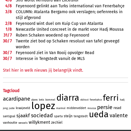
4/
8
Sliti wordt verhuurd aan Excelsior
4/
8
Feyenoord gelinkt aan Turks international van Fenerbahçe
3/
8
COLUMN: Atalanta Bergamo ook verslagen; oefenreeks in
stijl afgerond
2/
8
Feyenoord wint duel om Kuip Cup van Atalanta
1/
8
Newcastle United concreet in de markt voor Hadj Moussa
31/
7
Ruben Schaken woedend op Feyenoord
30/
7
Twente ziet bod op Schaken resoluut van tafel geveegd
worden
30/
7
Feyenoord ziet in Van Rooij opvolger Read
30/
7
Interesse in Tengstedt vanuit de MLS
Stel hier in welk nieuws jij belangrijk vindt.
Tagcloud
diarra
ferri
acardipane
bommel
alaves
betis
elshout
fenerbahce
hadj
lopez
persie
read
kraaijeveld
middenveldert
juste
marmol
jong
moussa
ueda
sociedad
valente
sjaakf
steijn
tengstedt
santigoal
sparta
willykment
zechiel
vanhoutte
wessels