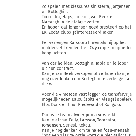
Zo spelen met blessures sinisterra, jorgensen
en Botteghin.
Toornstra, Haps, larsson, van Beek en
Narsingh in de etalage zetten.
En hopen dat Jorgensen goed presteert op het
EK. Zodat clubs geïnteresseerd raken.
Fer verlengen Karsdorp huren als hij op het
middenveld rendeert en Ozyakup zijn optie tot
koop lichten.
Van der heijden, Botteghin, Tapia en ie lopen
uit hun contract.
Kan je van Beek verkopen of verhuren kan je
nog overdenken om Botteghin te verlengen als
die wil.
Voor die 4 meteen vast leggen de transfervrije
mogelijkheden Kalou (spits en vleugel speler),
Elia, Donk en huur Riedewald of Kongolo.
Dan is je team alweer prima versterkt
Kan je af van Kelly, Larsson, Toornstra,
Jorgensen, Senesi, Kokcu.
Kan je nog denken om te halen fosu-mensah
(nog een 1 jarige optie word die niet gelicht is