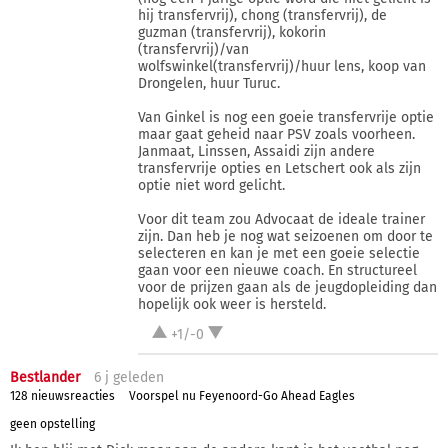
hij transfervrij), chong (transfervrij), de
guzman (transfervrij), kokorin
(transfervrij)/van
wolfswinkel(transfervrij)/huur lens, koop van
Drongelen, huur Turuc.
Van Ginkel is nog een goeie transfervrije optie
maar gaat geheid naar PSV zoals voorheen.
Janmaat, Linssen, Assaidi zijn andere
transfervrije opties en Letschert ook als zijn
optie niet word gelicht.
Voor dit team zou Advocaat de ideale trainer
zijn. Dan heb je nog wat seizoenen om door te
selecteren en kan je met een goeie selectie
gaan voor een nieuwe coach. En structureel
voor de prijzen gaan als de jeugdopleiding dan
hopelijk ook weer is hersteld.
+1/-0
Bestlander
6 j
geleden
128 nieuwsreacties
Voorspel nu Feyenoord-Go Ahead Eagles
geen opstelling