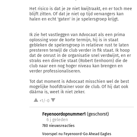
Het risico is dat je ze niet kwijtraakt, en er toch mee
blijft zitten. Of dat je niet op tijd vervangers kan
halen en echt 'gaten' in je spelersgroep krijgt.
Ik zie het vastleggen van Advocaat als een prima
oplossing voor de korte termijn, hij is in staat
gebleken de spelersgroep in relatieve rust te laten
presteren terwijl de club verder in fik staat. Ik hoop
dat de onrust in de organisatie snel verdwijnt, en er
straks een directie staat (Robert Eenhoorn) die de
club naar een nog hoger niveau kan brengen en
verder professionaliseren.
Tot dat moment is Advocaat misschien wel de best
mogelijke hoofdtrainer voor de club. Of hij dat ook
dáárna is, weet ik niet zeker.
+1/-0
Feyenoordopnummer1
(geschorst)
6 j
geleden
780 nieuwsreacties
Voorspel nu Feyenoord-Go Ahead Eagles