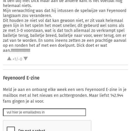
Ik ben blij met Dick maar aan de andere kant is het voetbal nog
helemaal niets.
Mijn verwachting was dat hij intussen de spelwijze van Feyenoord
langzaam zou veranderen.
Dit houden ze niet vol dat kan gewoon niet, er zit vaak helemaal
geen lijn in het spelm het moet sneller, dit gebeurd wel soms als
ze met 3-0 voorstaan, wat is dat toch allemaal zo verkrampt spel
balletje terug, balletje breed, balletje naar voor, weer terug, om er
zat van te worden. En soms ineens zetten ze een prachtige aanval
op en ronden het af met een doelpunt. Dick doet er wat
aan.!!!!!!!!!!!!!!!!!!!!!!
+1/-0
Feyenoord E-zine
Meld je aan en ontvang elke week een vers Feyenoord E-zine in je
mailbox met al het nieuws en achtergronden. Maar liefst 142.944
fans gingen je al voor.