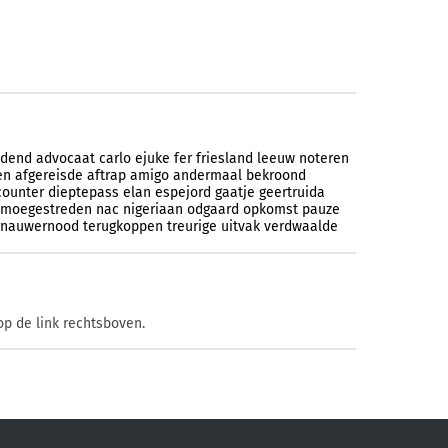
ijdend
advocaat
carlo
ejuke
fer
friesland
leeuw
noteren
en
afgereisde
aftrap
amigo
andermaal
bekroond
counter
dieptepass
elan
espejord
gaatje
geertruida
moegestreden
nac
nigeriaan
odgaard
opkomst
pauze
rnauwernood
terugkoppen
treurige
uitvak
verdwaalde
op de link rechtsboven.