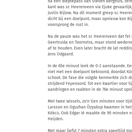
na een dieptepass van Steven Berghuis, te
kant was sc Heerenveen via Ejuke gevaarlijk
Justin Bijlow. Na dit moment greep sc Heer
dicht bij een doelpunt, maar opnieuw kon Bi
voorsprong de rust in.
Na de pauze was het sc Heerenveen dat fel s
Geertruida en Toornstra, maar stond wedero
af te houden. Even later bracht de lat redd
Jens Odgaard.
In de 65e minuut leek de 0-2 aanstaande. Ee
niet met een doelpunt bekroond, doordat Kö
schoot. De fase die volgde kenmerkte zich 
strijdend Feyenoord. Tot een kwartier voor t
aandringen en raakten in de 76e minuut opnie
Met twee wissels, zo'n tien minuten voor tij
Larsson en Oguzhan Özyakup kwamen in het 
Kökcü. Ook Edgar Ié maakte de 90 minuten ni
Heijden.
Met maar liefst 7 minuten extra speeltijd m