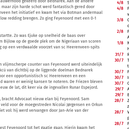
rnauwernood gekeerd door Bednarek. Aan de andere
4/
8
, maar zijn harde schot werd fantastisch gered door
4/
8
enveen het initiatief en kwam het via Botman andermaal
jlow redding brengen. Zo ging Feyenoord met een 0-1
3/
8
2/
8
tartte. Zo was Ejuke op snelheid de baas over
m Bijlow op de goede plek om de Nigeriaan van scoren
1/
8
ing op een verdwaalde voorzet van sc Heerenveen-spits
31/
7
30/
7
n vlijmscherpe counter van Feyenoord werd uiteindelijk
kcü van dichtbij op de liggende doelman Bednarek
30/
7
door een opportunistisch sc Heerenveen en een
30/
7
ijd waren er weinig kansen te noteren. De Friezen bleven
30/
7
uw de lat, dit keer via de ingevallen Runar Espejord.
29/
7
29/
7
d, bracht Advocaat nieuw elan bij Feyenoord. Sam
28/
7
veld voor de moegestreden Nicolai Jørgensen en Orkun
et vol: hij werd vervangen door Jan-Arie van der
28/
7
28/
7
oest Feyenoord tot het gaatje gaan. Hierin kwam het