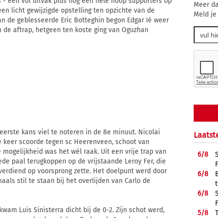
 - een vol uitvak plus nog een hele hoop supporters op
Meer da
en licht gewijzigde opstelling ten opzichte van de
Meld je
van de geblesseerde Eric Botteghin begon Edgar Ié weer
 de aftrap, hetgeen ten koste ging van Oguzhan
erste kans viel te noteren in de 8e minuut. Nicolai
Laatst
wee keer scoorde tegen sc Heerenveen, schoot van
mogelijkheid was het wél raak. Uit een vrije trap van
6/
8
ede paal terugkoppen op de vrijstaande Leroy Fer, die
verdiend op voorsprong zette. Het doelpunt werd door
6/
8
ls stil te staan bij het overlijden van Carlo de
6/
8
wam Luis Sinisterra dicht bij de 0-2. Zijn schot werd,
5/
8