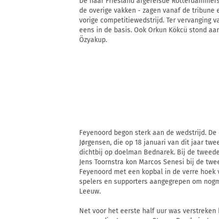
De naar Friesland afgereisde Rotterdammers
de overige vakken - zagen vanaf de tribune e
vorige competitiewedstrijd. Ter vervanging 
eens in de basis. Ook Orkun Kökcü stond aan
Özyakup.
Feyenoord begon sterk aan de wedstrijd. De e
Jørgensen, die op 18 januari van dit jaar t
dichtbij op doelman Bednarek. Bij de tweede 
Jens Toornstra kon Marcos Senesi bij de twe
Feyenoord met een kopbal in de verre hoek 
spelers en supporters aangegrepen om nogmaa
Leeuw.
Net voor het eerste half uur was verstreken k