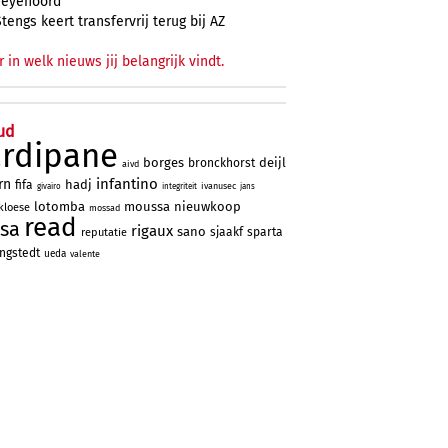
Feyenoord
Stengs keert transfervrij terug bij AZ
r in welk nieuws jij belangrijk vindt.
ud
ardipane
borges
deijl
bronckhorst
aivd
infantino
rn
hadj
fifa
ivanusec
givairo
integriteit
jans
lotomba
moussa
nieuwkoop
kloese
mossad
read
sa
rigaux
sano
sjaakf
sparta
reputatie
ngstedt
ueda
valente