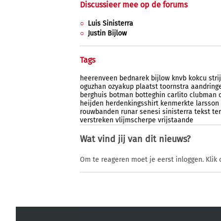
Discussieer mee op de forums
Luis Sinisterra
Justin Bijlow
Tags
heerenveen
bednarek
bijlow
knvb
kokcu
str
oguzhan
ozyakup
plaatst
toornstra
aandring
berghuis
botman
botteghin
carlito
clubman
heijden
herdenkingsshirt
kenmerkte
larsson
rouwbanden
runar
senesi
sinisterra
tekst
te
verstreken
vlijmscherpe
vrijstaande
Wat vind jij van dit nieuws?
Om te reageren moet je eerst inloggen. Klik 