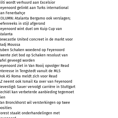
Sliti wordt verhuurd aan Excelsior
Feyenoord gelinkt aan Turks international
van Fenerbahçe
COLUMN: Atalanta Bergamo ook verslagen;
oefenreeks in stijl afgerond
Feyenoord wint duel om Kuip Cup van
Atalanta
Newcastle United concreet in de markt voor
Hadj Moussa
Ruben Schaken woedend op Feyenoord
Twente ziet bod op Schaken resoluut van
tafel geveegd worden
Feyenoord ziet in Van Rooij opvolger Read
Interesse in Tengstedt vanuit de MLS
Ook AS Roma meldt zich voor Read
AZ neemt ook Ismail Ka over van Feyenoord
Bevestigd: Sauer vervolgt carrière in Stuttgart
Zechiël kan verbeterde aanbieding tegemoet
zien
Van Bronckhorst wil versterkingen op twee
posities
Forest staakt onderhandelingen met