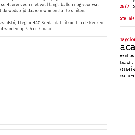
e sc Heerenveen met veel lange ballen nog voor wat
28/
7
t de wedstrijd daarom winnend af te sluiten.
Stel hie
iswedstrijd tegen NAC Breda, dat uitkomt in de Keuken
d worden op 3, 4 of 5 maart.
Tagclo
ac
eenhoo
kasanwirjo
ouais
steijn
te