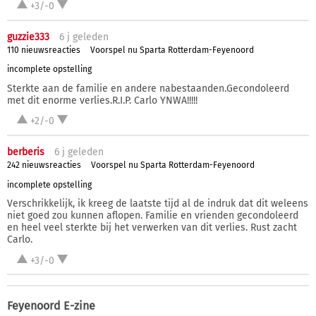
+3/-0
guzzie333
6 j
geleden
110 nieuwsreacties
Voorspel nu Sparta Rotterdam-Feyenoord
incomplete opstelling
Sterkte aan de familie en andere nabestaanden.Gecondoleerd
met dit enorme verlies.R.I.P. Carlo YNWA!!!!!
+2/-0
berberis
6 j
geleden
242 nieuwsreacties
Voorspel nu Sparta Rotterdam-Feyenoord
incomplete opstelling
Verschrikkelijk, ik kreeg de laatste tijd al de indruk dat dit weleens
niet goed zou kunnen aflopen. Familie en vrienden gecondoleerd
en heel veel sterkte bij het verwerken van dit verlies. Rust zacht
Carlo.
+3/-0
Feyenoord E-zine