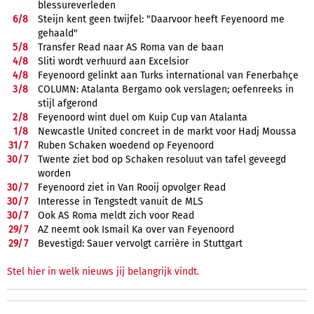
blessureverleden
6/
8
Steijn kent geen twijfel: "Daarvoor heeft Feyenoord me
gehaald"
5/
8
Transfer Read naar AS Roma van de baan
4/
8
Sliti wordt verhuurd aan Excelsior
4/
8
Feyenoord gelinkt aan Turks international van Fenerbahçe
3/
8
COLUMN: Atalanta Bergamo ook verslagen; oefenreeks in
stijl afgerond
2/
8
Feyenoord wint duel om Kuip Cup van Atalanta
1/
8
Newcastle United concreet in de markt voor Hadj Moussa
31/
7
Ruben Schaken woedend op Feyenoord
30/
7
Twente ziet bod op Schaken resoluut van tafel geveegd
worden
30/
7
Feyenoord ziet in Van Rooij opvolger Read
30/
7
Interesse in Tengstedt vanuit de MLS
30/
7
Ook AS Roma meldt zich voor Read
29/
7
AZ neemt ook Ismail Ka over van Feyenoord
29/
7
Bevestigd: Sauer vervolgt carrière in Stuttgart
Stel hier in welk nieuws jij belangrijk vindt.