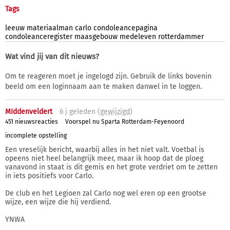
Tags
leeuw
materiaalman
carlo
condoleancepagina
condoleanceregister
maasgebouw
medeleven
rotterdammer
Wat vind jij van dit nieuws?
Om te reageren moet je ingelogd zijn. Gebruik de links bovenin
beeld om een loginnaam aan te maken danwel in te loggen.
MIddenveldert
6 j
geleden (
gewijzigd
)
451 nieuwsreacties
Voorspel nu Sparta Rotterdam-Feyenoord
incomplete opstelling
Een vreselijk bericht, waarbij alles in het niet valt. Voetbal is
opeens niet heel belangrijk meer, maar ik hoop dat de ploeg
vanavond in staat is dit gemis en het grote verdriet om te zetten
in iets positiefs voor Carlo.
De club en het Legioen zal Carlo nog wel eren op een grootse
wijze, een wijze die hij verdiend.
YNWA