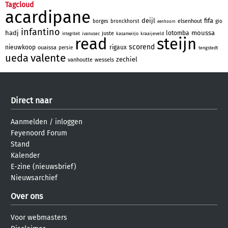
Tagcloud
acardipane
deijl
fifa
elsenhout
borges
bronckhorst
gio
eenhoorn
infantino
hadj
moussa
lotomba
juste
ivanusec
kasanwirjo
kraaijeveld
integriteit
read
steijn
scorend
nieuwkoop
rigaux
ouaissa
persie
tengstedt
valente
ueda
zechiel
vanhoutte
wessels
Direct naar
Aanmelden
/
inloggen
Feyenoord Forum
Stand
Kalender
E-zine (nieuwsbrief)
Nieuwsarchief
Over ons
Voor webmasters