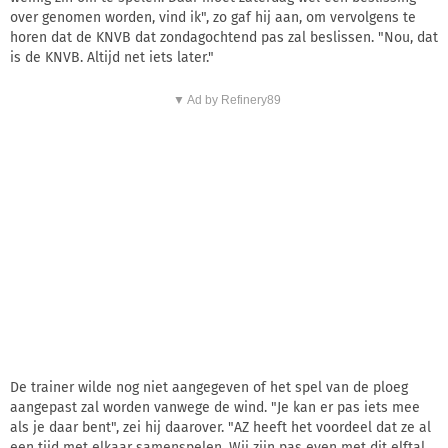
over genomen worden, vind ik", zo gaf hij aan, om vervolgens te
horen dat de KNVB dat zondagochtend pas zal beslissen. "Nou, dat
is de KNVB. Altijd net iets later."
▼ Ad by Refinery89
De trainer wilde nog niet aangegeven of het spel van de ploeg
aangepast zal worden vanwege de wind. "Je kan er pas iets mee
als je daar bent", zei hij daarover. "AZ heeft het voordeel dat ze al
een tijd met elkaar samenspelen. Wij zijn pas even met dit elftal