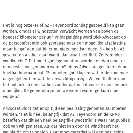
Het is nog onzeker of AZ - Feyenoord zondag gespeeld kan gaan
worden, omdat er windstoten verwacht worden van boven de
honderd kilometer per uur. Vrijdagmiddag werd Dick Advocaat op
de persconferentie ook gevraagd naar een mogelijke afgelasting,
maar hij gaf aan dat hij er nu niets mee kan doen. "Ik heb bij AZ
gewerkt en als het daar waait, dan waait het flink. Zelfs zonder
windkracht 7. Dat moet goed gemonitord worden en dan moet er
een beslissing genomen worden", aldus Advocaat, geciteerd door
Voetbal International. "Ze moeten goed kijken wat er de komende
dagen gebeurt en wat de verwachtingen zijn. We voetballen voor
het publiek. In een stadion zonder dak is dat voor de mensen ook
moeilijker. De geleerden zullen we weten wat er gedaan moet
worden."
Advocaat vindt dat er op tijd een beslissing genomen zal moeten
worden. "Het is heel belangrijk dat AZ, Feyenoord en de KNVB
beseffen dat dit een heel belangrijke wedstrijd is waar het publiek
ook van wil genieten. Als dat niet kan door de wind heeft het
weinig zin om te spelen. Daar moet zaterdag wel een beslissing