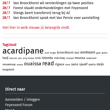
28/
7
Van Bronckhorst wil versterkingen op twee posities
28/
7
Forest staakt onderhandelingen met Feyenoord
28/
7
Stengs keert transfervrij terug bij AZ
28/
7
Van Bronckhorst sprak met Van Persie voor aanstelling
Stel hier in welk nieuws jij belangrijk vindt.
Tagcloud
acardipane
eenhoorn
bronckhorst
deijl
aivd
gaal
borges
givairo
hadj
lotomba
moussa
knvb
matchday
kloese
mossad
nederland
ivanusec
jans
jong
read
ouaissa
rigaux
sano
sjaakf
steijn
nieuwkoop
sparta
oranje
roma
tengstedt
Direct naar
Aanmelden
/
inloggen
Feyenoord Forum