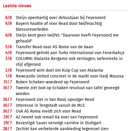
Laatste nieuws
6/
8
Steijn openhartig over debuutjaar bij Feyenoord
6/
8
Bayern haakte af voor Read door twijfelachtig
blessureverleden
6/
8
Steijn kent geen twijfel: "Daarvoor heeft Feyenoord me
gehaald"
5/
8
Transfer Read naar AS Roma van de baan
4/
8
Feyenoord gelinkt aan Turks international van Fenerbahçe
3/
8
COLUMN: Atalanta Bergamo ook verslagen; oefenreeks in
stijl afgerond
2/
8
Feyenoord wint duel om Kuip Cup van Atalanta
1/
8
Newcastle United concreet in de markt voor Hadj Moussa
31/
7
Ruben Schaken woedend op Feyenoord
30/
7
Twente ziet bod op Schaken resoluut van tafel geveegd
worden
30/
7
Feyenoord ziet in Van Rooij opvolger Read
30/
7
Interesse in Tengstedt vanuit de MLS
30/
7
Ook AS Roma meldt zich voor Read
29/
7
AZ neemt ook Ismail Ka over van Feyenoord
29/
7
Bevestigd: Sauer vervolgt carrière in Stuttgart
28/
7
Zechiël kan verbeterde aanbieding tegemoet zien