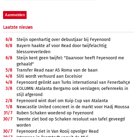
Laatste nieuws
6/
8
Steijn openhartig over debuutjaar bij Feyenoord
6/
8
Bayern haakte af voor Read door twijfelachtig
blessureverleden
6/
8
Steijn kent geen twijfel: "Daarvoor heeft Feyenoord me
gehaald"
5/
8
Transfer Read naar AS Roma van de baan
4/
8
Sliti wordt verhuurd aan Excelsior
4/
8
Feyenoord gelinkt aan Turks international van Fenerbahçe
3/
8
COLUMN: Atalanta Bergamo ook verslagen; oefenreeks in
stijl afgerond
2/
8
Feyenoord wint duel om Kuip Cup van Atalanta
1/
8
Newcastle United concreet in de markt voor Hadj Moussa
31/
7
Ruben Schaken woedend op Feyenoord
30/
7
Twente ziet bod op Schaken resoluut van tafel geveegd
worden
30/
7
Feyenoord ziet in Van Rooij opvolger Read