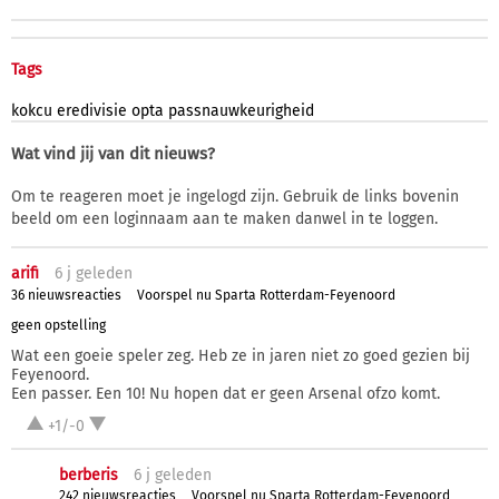
Tags
kokcu
eredivisie
opta
passnauwkeurigheid
Wat vind jij van dit nieuws?
Om te reageren moet je ingelogd zijn. Gebruik de links bovenin
beeld om een loginnaam aan te maken danwel in te loggen.
arifi
6 j
geleden
36 nieuwsreacties
Voorspel nu Sparta Rotterdam-Feyenoord
geen opstelling
Wat een goeie speler zeg. Heb ze in jaren niet zo goed gezien bij
Feyenoord.
Een passer. Een 10! Nu hopen dat er geen Arsenal ofzo komt.
+1/-0
berberis
6 j
geleden
242 nieuwsreacties
Voorspel nu Sparta Rotterdam-Feyenoord