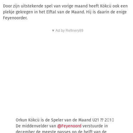
Door zijn uitstekende spel van vorige maand heeft Kökcü ook een
plekje gekregen in het Elftal van de Maand. Hij is daarin de enige
Feyenoorder.
▼ Ad by Refinery89
Orkun Kökcü is de Speler van de Maand U21 ?? 2⃣1⃣
De middenvelder van
@Feyenoord
verstuurde in
december de meeste passes op de helft van de