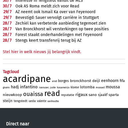
30/
7
Interesse in Tengstedt vanuit de MLS
30/
7
Ook AS Roma meldt zich voor Read
29/
7
AZ neemt ook Ismail Ka over van Feyenoord
29/
7
Bevestigd: Sauer vervolgt carrière in Stuttgart
28/
7
Zechiël kan verbeterde aanbieding tegemoet zien
28/
7
Van Bronckhorst wil versterkingen op twee posities
28/
7
Forest staakt onderhandelingen met Feyenoord
28/
7
Stengs keert transfervrij terug bij AZ
Stel hier in welk nieuws jij belangrijk vindt.
Tagcloud
acardipane
eenhoorn
bronckhorst
deijl
borges
fifa
aivd
infantino
hadj
moussa
lotomba
kloese
ivanusec
juste
kasanwirjo
mossad
givairo
read
ouaissa
rigaux
nieuwkoop
sano
sjaakf
sparta
reputatie
steijn
tengstedt
ueda
valente
vanhoutte
Direct naar