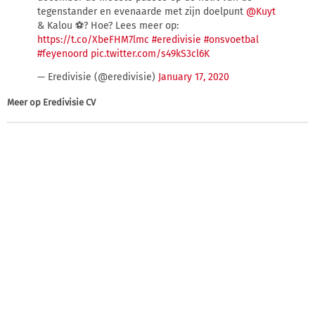
tegenstander en evenaarde met zijn doelpunt
@Kuyt
& Kalou ⚽? Hoe? Lees meer op:
https://t.co/XbeFHM7lmc
#eredivisie
#onsvoetbal
#feyenoord
pic.twitter.com/s49kS3cl6K
— Eredivisie (@eredivisie)
January 17, 2020
Meer op
Eredivisie CV