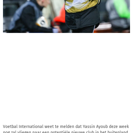
Voetbal International weet te melden dat Yassin Ayoub deze week
nog zal vliegen naar een potentiële nieuwe club in het buitenland.