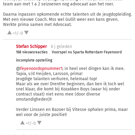
team aan met 1 a 2 seizoenen nog advocaat aan het roer.
Daarna inpassen opkomende echte talenten uit de jeugdopleiding.
Met een nieuwe Coach. Mss wel Gullit weer een kans geven.
Werkte prima samen met Advocaat.
+1/-0
Stefan Schipper
6 j
geleden
168 nieuwsreacties
Voorspel nu Sparta Rotterdam-Feyenoord
incomplete opstelling
@
feyenoordopnummer1
; in heel veel dingen kan ik mee.
Tapia, v/d Heijden, Larsson, prima!
Jeugdige talanten verhuren, helemaal top!
Maar als we over Drenthe beginnen, dan ben ik toch wel
snel klaar, die komt bij Kozakken Boys (waar hij onder
contract staat) niet eens mee (door diverse
omstandigheden)!!
Verder Linssen en Bazoer bij Vitesse ophalen prima, maar
wel voor de juiste positie!!
+1/-0