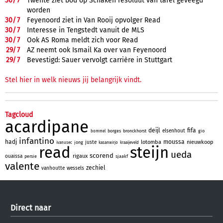
30/
7
Twente ziet bod op Schaken resoluut van tafel geveegd
worden
30/
7
Feyenoord ziet in Van Rooij opvolger Read
30/
7
Interesse in Tengstedt vanuit de MLS
30/
7
Ook AS Roma meldt zich voor Read
29/
7
AZ neemt ook Ismail Ka over van Feyenoord
29/
7
Bevestigd: Sauer vervolgt carrière in Stuttgart
Stel hier in welk nieuws jij belangrijk vindt.
Tagcloud
acardipane
deijl
fifa
elsenhout
borges
bronckhorst
gio
bommel
infantino
hadj
moussa
lotomba
nieuwkoop
juste
jong
ivanusec
kasanwirjo
kraaijeveld
read
steijn
ueda
scorend
rigaux
ouaissa
persie
sjaakf
valente
zechiel
vanhoutte
wessels
Direct naar