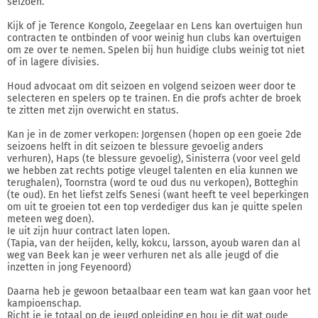
seizoen.
Kijk of je Terence Kongolo, Zeegelaar en Lens kan overtuigen hun
contracten te ontbinden of voor weinig hun clubs kan overtuigen
om ze over te nemen. Spelen bij hun huidige clubs weinig tot niet
of in lagere divisies.
Houd advocaat om dit seizoen en volgend seizoen weer door te
selecteren en spelers op te trainen. En die profs achter de broek
te zitten met zijn overwicht en status.
Kan je in de zomer verkopen: Jorgensen (hopen op een goeie 2de
seizoens helft in dit seizoen te blessure gevoelig anders
verhuren), Haps (te blessure gevoelig), Sinisterra (voor veel geld
we hebben zat rechts potige vleugel talenten en elia kunnen we
terughalen), Toornstra (word te oud dus nu verkopen), Botteghin
(te oud). En het liefst zelfs Senesi (want heeft te veel beperkingen
om uit te groeien tot een top verdediger dus kan je quitte spelen
meteen weg doen).
Ie uit zijn huur contract laten lopen.
(Tapia, van der heijden, kelly, kokcu, larsson, ayoub waren dan al
weg van Beek kan je weer verhuren net als alle jeugd of die
inzetten in jong Feyenoord)
Daarna heb je gewoon betaalbaar een team wat kan gaan voor het
kampioenschap.
Richt je je totaal op de jeugd opleiding en hou je dit wat oude