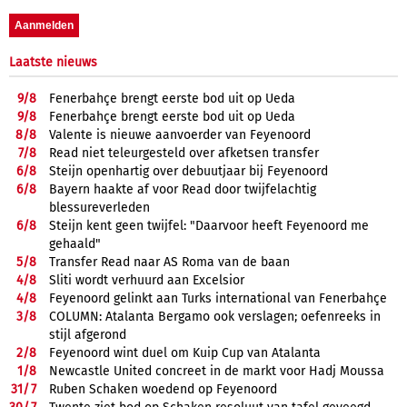
Laatste nieuws
9/
8
Fenerbahçe brengt eerste bod uit op Ueda
9/
8
Fenerbahçe brengt eerste bod uit op Ueda
8/
8
Valente is nieuwe aanvoerder van Feyenoord
7/
8
Read niet teleurgesteld over afketsen transfer
6/
8
Steijn openhartig over debuutjaar bij Feyenoord
6/
8
Bayern haakte af voor Read door twijfelachtig
blessureverleden
6/
8
Steijn kent geen twijfel: "Daarvoor heeft Feyenoord me
gehaald"
5/
8
Transfer Read naar AS Roma van de baan
4/
8
Sliti wordt verhuurd aan Excelsior
4/
8
Feyenoord gelinkt aan Turks international van Fenerbahçe
3/
8
COLUMN: Atalanta Bergamo ook verslagen; oefenreeks in
stijl afgerond
2/
8
Feyenoord wint duel om Kuip Cup van Atalanta
1/
8
Newcastle United concreet in de markt voor Hadj Moussa
31/
7
Ruben Schaken woedend op Feyenoord