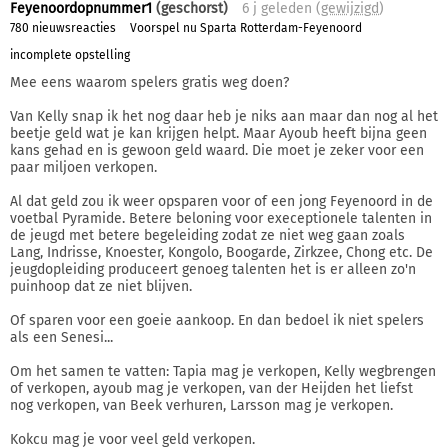
Feyenoordopnummer1
(geschorst)
6 j
geleden (
gewijzigd
)
780 nieuwsreacties
Voorspel nu Sparta Rotterdam-Feyenoord
incomplete opstelling
Mee eens waarom spelers gratis weg doen?
Van Kelly snap ik het nog daar heb je niks aan maar dan nog al het
beetje geld wat je kan krijgen helpt. Maar Ayoub heeft bijna geen
kans gehad en is gewoon geld waard. Die moet je zeker voor een
paar miljoen verkopen.
Al dat geld zou ik weer opsparen voor of een jong Feyenoord in de
voetbal Pyramide. Betere beloning voor execeptionele talenten in
de jeugd met betere begeleiding zodat ze niet weg gaan zoals
Lang, Indrisse, Knoester, Kongolo, Boogarde, Zirkzee, Chong etc. De
jeugdopleiding produceert genoeg talenten het is er alleen zo'n
puinhoop dat ze niet blijven.
Of sparen voor een goeie aankoop. En dan bedoel ik niet spelers
als een Senesi...
Om het samen te vatten: Tapia mag je verkopen, Kelly wegbrengen
of verkopen, ayoub mag je verkopen, van der Heijden het liefst
nog verkopen, van Beek verhuren, Larsson mag je verkopen.
Kokcu mag je voor veel geld verkopen.