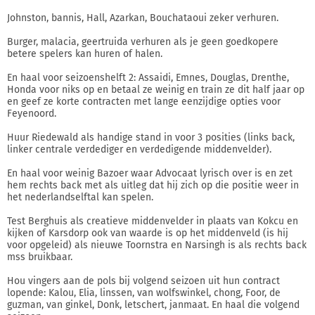
Johnston, bannis, Hall, Azarkan, Bouchataoui zeker verhuren.
Burger, malacia, geertruida verhuren als je geen goedkopere
betere spelers kan huren of halen.
En haal voor seizoenshelft 2: Assaidi, Emnes, Douglas, Drenthe,
Honda voor niks op en betaal ze weinig en train ze dit half jaar op
en geef ze korte contracten met lange eenzijdige opties voor
Feyenoord.
Huur Riedewald als handige stand in voor 3 posities (links back,
linker centrale verdediger en verdedigende middenvelder).
En haal voor weinig Bazoer waar Advocaat lyrisch over is en zet
hem rechts back met als uitleg dat hij zich op die positie weer in
het nederlandselftal kan spelen.
Test Berghuis als creatieve middenvelder in plaats van Kokcu en
kijken of Karsdorp ook van waarde is op het middenveld (is hij
voor opgeleid) als nieuwe Toornstra en Narsingh is als rechts back
mss bruikbaar.
Hou vingers aan de pols bij volgend seizoen uit hun contract
lopende: Kalou, Elia, linssen, van wolfswinkel, chong, Foor, de
guzman, van ginkel, Donk, letschert, janmaat. En haal die volgend