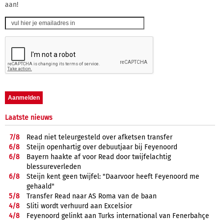
aan!
Laatste nieuws
7/
8
Read niet teleurgesteld over afketsen transfer
6/
8
Steijn openhartig over debuutjaar bij Feyenoord
6/
8
Bayern haakte af voor Read door twijfelachtig
blessureverleden
6/
8
Steijn kent geen twijfel: "Daarvoor heeft Feyenoord me
gehaald"
5/
8
Transfer Read naar AS Roma van de baan
4/
8
Sliti wordt verhuurd aan Excelsior
4/
8
Feyenoord gelinkt aan Turks international van Fenerbahçe