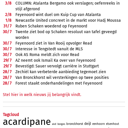
3/
8
COLUMN: Atalanta Bergamo ook verslagen; oefenreeks in
stijl afgerond
2/
8
Feyenoord wint duel om Kuip Cup van Atalanta
1/
8
Newcastle United concreet in de markt voor Hadj Moussa
31/
7
Ruben Schaken woedend op Feyenoord
30/
7
Twente ziet bod op Schaken resoluut van tafel geveegd
worden
30/
7
Feyenoord ziet in Van Rooij opvolger Read
30/
7
Interesse in Tengstedt vanuit de MLS
30/
7
Ook AS Roma meldt zich voor Read
29/
7
AZ neemt ook Ismail Ka over van Feyenoord
29/
7
Bevestigd: Sauer vervolgt carrière in Stuttgart
28/
7
Zechiël kan verbeterde aanbieding tegemoet zien
28/
7
Van Bronckhorst wil versterkingen op twee posities
28/
7
Forest staakt onderhandelingen met Feyenoord
Stel hier in welk nieuws jij belangrijk vindt.
Tagcloud
acardipane
deijl
bronckhorst
eenhoorn
elsenhout
borges
aivd