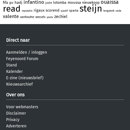
ouaissa
infantino
hadj
moussa
fifa
lotomba
nieuwkoop
gio
juste
steijn
read
rigaux
scorend
sparta
reputatie
sjaakf
tengstedt
ueda
valente
zechiel
vanhoutte
wessels
youtu
Direct naar
Aanmelden
/
inloggen
Feyenoord Forum
Stand
Kalender
E-zine (nieuwsbrief)
Nieuwsarchief
Over ons
Voor webmasters
Disclaimer
Privacy
Adverteren