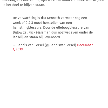
elleboogblessure kampt, lijkt Nick Marsman komende wedstrijden
in het doel te blijven staan.
De verwachting is dat Kenneth Vermeer nog een
week of 2 à 3 moet herstellen van een
hamstringblessure. Door de elleboogblessure van
Bijlow zal Nick Marsman dus nog wel even onder de
lat blijven staan bij Feyenoord.
— Dennis van Eersel (@DennisVanEersel)
December
1, 2019