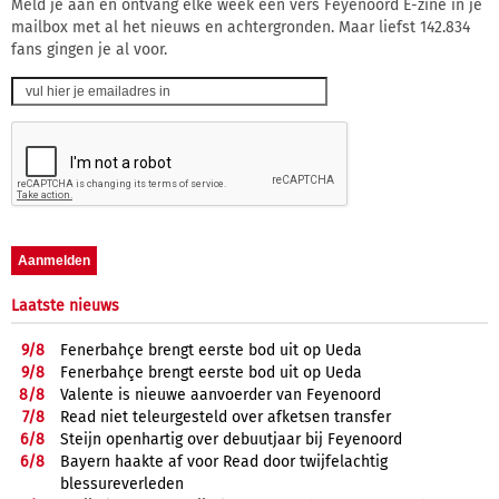
Meld je aan en ontvang elke week een vers Feyenoord E-zine in je
mailbox met al het nieuws en achtergronden. Maar liefst 142.834
fans gingen je al voor.
Laatste nieuws
9/
8
Fenerbahçe brengt eerste bod uit op Ueda
9/
8
Fenerbahçe brengt eerste bod uit op Ueda
8/
8
Valente is nieuwe aanvoerder van Feyenoord
7/
8
Read niet teleurgesteld over afketsen transfer
6/
8
Steijn openhartig over debuutjaar bij Feyenoord
6/
8
Bayern haakte af voor Read door twijfelachtig
blessureverleden