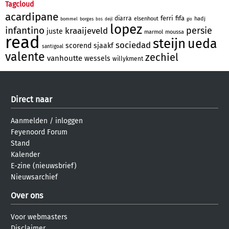
Tagcloud
acardipane
ferri
fifa
diarra
elsenhout
hadj
bommel
borges
bos
deijl
gio
lopez
infantino
persie
kraaijeveld
juste
marmol
moussa
read
steijn
ueda
sociedad
scorend
sjaakf
santigoal
valente
zechiel
vanhoutte
wessels
willykment
Direct naar
Aanmelden
/
inloggen
Feyenoord Forum
Stand
Kalender
E-zine (nieuwsbrief)
Nieuwsarchief
Over ons
Voor webmasters
Disclaimer