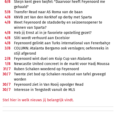
6/
8
Steijn kent geen twijfel: "Daarvoor heeft Feyenoord me
gehaald"
5/
8
Transfer Read naar AS Roma van de baan
4/
8
KNVB zet Van den Kerkhof op derby met Sparta
4/
8
Weet Feyenoord de stadsderby en seizoensopener te
winnen van Sparta?
4/
8
Heb jij Ernst al in je favoriete opstelling gezet?
4/
8
Sliti wordt verhuurd aan Excelsior
4/
8
Feyenoord gelinkt aan Turks international van Fenerbahçe
3/
8
COLUMN: Atalanta Bergamo ook verslagen; oefenreeks in
stijl afgerond
2/
8
Feyenoord wint duel om Kuip Cup van Atalanta
1/
8
Newcastle United concreet in de markt voor Hadj Moussa
31/
7
Ruben Schaken woedend op Feyenoord
30/
7
Twente ziet bod op Schaken resoluut van tafel geveegd
worden
30/
7
Feyenoord ziet in Van Rooij opvolger Read
30/
7
Interesse in Tengstedt vanuit de MLS
Stel hier in welk nieuws jij belangrijk vindt.