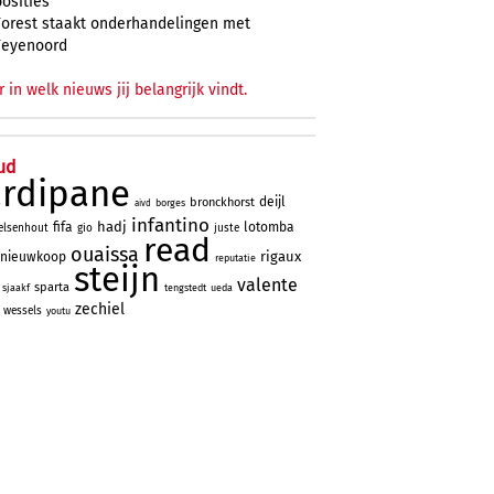
posities
Forest staakt onderhandelingen met
Feyenoord
r in welk nieuws jij belangrijk vindt.
ud
ardipane
deijl
bronckhorst
borges
aivd
infantino
hadj
fifa
lotomba
elsenhout
gio
juste
read
ouaissa
rigaux
nieuwkoop
reputatie
steijn
valente
sparta
sjaakf
tengstedt
ueda
zechiel
wessels
youtu