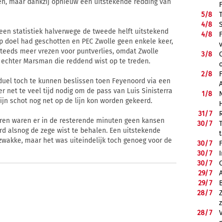
en, maar dankzij opnieuw een uitstekende redding van
5/
8
4/
8
 een statistiek halverwege de tweede helft uitstekend
4/
8
op doel had geschotten en PEC Zwolle geen enkele keer,
steeds meer vrezen voor puntverlies, omdat Zwolle
3/
8
 echter Marsman die reddend wist op te treden.
2/
8
 duel toch te kunnen beslissen toen Feyenoord via een
r net te veel tijd nodig om de pass van Luis Sinisterra
1/
8
ijn schot nog net op de lijn kon worden gekeerd.
31/
7
eren waren er in de resterende minuten geen kansen
30/
7
d alsnog de zege wist te behalen. Een uitstekende
zwakke, maar het was uiteindelijk toch genoeg voor de
30/
7
30/
7
30/
7
29/
7
29/
7
28/
7
28/
7