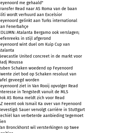
Feyenoord me gehaald"
Transfer Read naar AS Roma van de baan
Sliti wordt verhuurd aan Excelsior
Feyenoord gelinkt aan Turks international
van Fenerbahçe
COLUMN: Atalanta Bergamo ook verslagen;
oefenreeks in stijl afgerond
Feyenoord wint duel om Kuip Cup van
Atalanta
Newcastle United concreet in de markt voor
Hadj Moussa
Ruben Schaken woedend op Feyenoord
Twente ziet bod op Schaken resoluut van
tafel geveegd worden
Feyenoord ziet in Van Rooij opvolger Read
Interesse in Tengstedt vanuit de MLS
Ook AS Roma meldt zich voor Read
AZ neemt ook Ismail Ka over van Feyenoord
Bevestigd: Sauer vervolgt carrière in Stuttgart
Zechiël kan verbeterde aanbieding tegemoet
zien
Van Bronckhorst wil versterkingen op twee