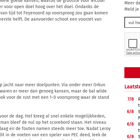
nkele goede kansen, waarbij de grootste voor Nicolai
Meer da
er voor open doel hoog over het doel. Ondanks de
Meld je
 van tijd tot Feyenoord op voorsprong zou gaan komen
eerste helft. De aanvoerder schoot een voorzet van
g op jacht naar meer doelpunten. Via onder meer Orkun
Laatst
 waren er meer dan genoeg kansen, maar de bal wilde
 ook voor de rust met een 1-0 voorsprong waar de stand
7/
8
6/
8
oor de dag. Het kreeg al snel enkele mogelijkheden,
man bleef de nul op het scorebord staan. Het niveau
6/
8
laag en de fouten namen steeds meer toe. Nadat Leroy
dit in de voeten van een speler van PEC deed, leek de
6/
8