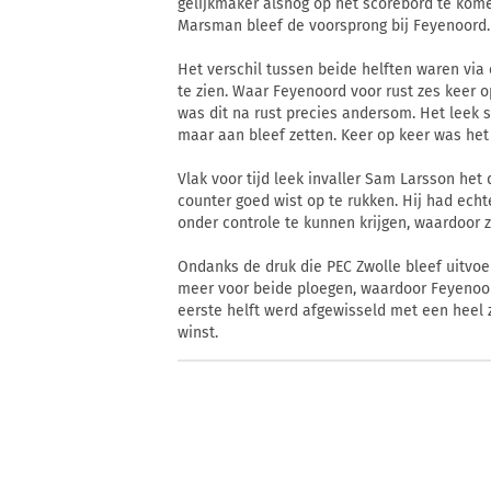
gelijkmaker alsnog op het scorebord te kom
Marsman bleef de voorsprong bij Feyenoord.
Het verschil tussen beide helften waren via
te zien. Waar Feyenoord voor rust zes keer 
was dit na rust precies andersom. Het leek 
maar aan bleef zetten. Keer op keer was het
Vlak voor tijd leek invaller Sam Larsson het
counter goed wist op te rukken. Hij had echte
onder controle te kunnen krijgen, waardoor z
Ondanks de druk die PEC Zwolle bleef uitvo
meer voor beide ploegen, waardoor Feyenoor
eerste helft werd afgewisseld met een heel 
winst.