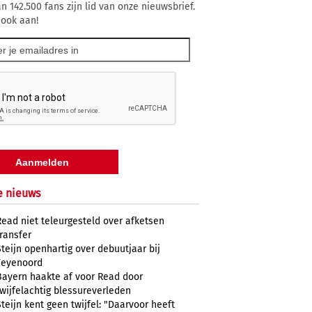
n 142.500 fans zijn lid van onze nieuwsbrief.
 ook aan!
e nieuws
Read niet teleurgesteld over afketsen
transfer
Steijn openhartig over debuutjaar bij
Feyenoord
Bayern haakte af voor Read door
twijfelachtig blessureverleden
Steijn kent geen twijfel: "Daarvoor heeft