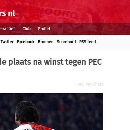
teractief
Club
Profiel
Twitter
Facebook
Bronnen
Scorebord
RSS feed
e plaats na winst tegen PEC
Foto: Pro Shots