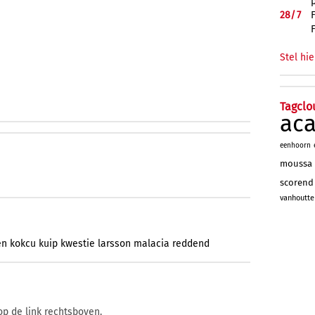
28/
7
Stel hie
Tagclo
ac
eenhoorn
moussa
scorend
vanhoutte
en
kokcu
kuip
kwestie
larsson
malacia
reddend
op de link rechtsboven.