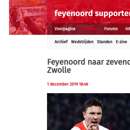
Voorpagina
Nieuws
Forums
In
Archief
Wedstrijden
Standen
E-zine
Feyenoord naar zevend
Zwolle
1 december 2019 18:46