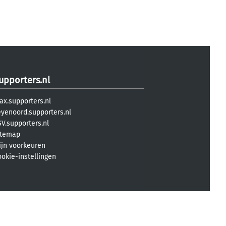
upporters.nl
ax.supporters.nl
eyenoord.supporters.nl
V.supporters.nl
itemap
ijn voorkeuren
ookie-instellingen