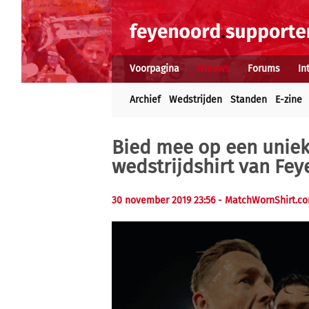
Voorpagina
Nieuws
Forums
In
Archief
Wedstrijden
Standen
E-zine
Bied mee op een uniek
wedstrijdshirt van Fe
30 november 2019 23:56
- MatchWornShirt.c