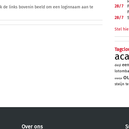
28/
7
ik de links bovenin beeld om een loginnaam aan te
28/
7
Stel hie
Tagclo
ac
ee
deijl
lotomb
o
oranje
steijn
te
Over ons
S