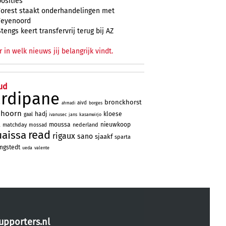
posities
Forest staakt onderhandelingen met
Feyenoord
Stengs keert transfervrij terug bij AZ
r in welk nieuws jij belangrijk vindt.
ud
ardipane
bronckhorst
aivd
borges
ahmadi
nhoorn
hadj
kloese
gaal
ivanusec
jans
kasanwirjo
a
moussa
nieuwkoop
matchday
nederland
mossad
read
uaissa
rigaux
sano
sjaakf
sparta
ngstedt
ueda
valente
upporters.nl