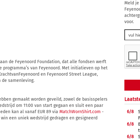
Meld je
Feyenoo
achterg
voor.
 aan de Feyenoord Foundation, dat alle fondsen werft
e programma’s van Feyenoord. Met initiatieven op het
 #KrachtvanFeyenoord en Feyenoord Street League,
n de samenleving.
Laatst
hebben gemaakt worden geveild, zowel de basisspelers
wedstrijd om 11:00 van start gegaan en sluit een paar
ieden kan al vanaf EUR 89 via
MatchWornShirt.com
-
6/
8
 win een uniek wedstrijd gedragen en gesigneerd
6/
8
6/
8