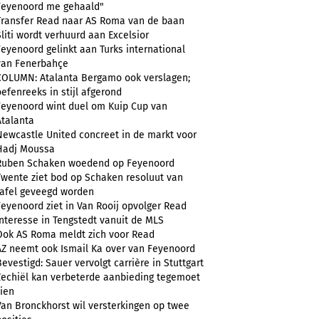
Feyenoord me gehaald"
Transfer Read naar AS Roma van de baan
Sliti wordt verhuurd aan Excelsior
Feyenoord gelinkt aan Turks international
van Fenerbahçe
COLUMN: Atalanta Bergamo ook verslagen;
oefenreeks in stijl afgerond
Feyenoord wint duel om Kuip Cup van
Atalanta
Newcastle United concreet in de markt voor
Hadj Moussa
Ruben Schaken woedend op Feyenoord
Twente ziet bod op Schaken resoluut van
tafel geveegd worden
Feyenoord ziet in Van Rooij opvolger Read
Interesse in Tengstedt vanuit de MLS
Ook AS Roma meldt zich voor Read
AZ neemt ook Ismail Ka over van Feyenoord
Bevestigd: Sauer vervolgt carrière in Stuttgart
Zechiël kan verbeterde aanbieding tegemoet
zien
Van Bronckhorst wil versterkingen op twee