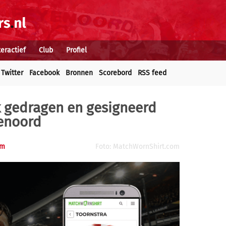
teractief
Club
Profiel
Twitter
Facebook
Bronnen
Scorebord
RSS feed
 gedragen en gesigneerd
yenoord
om
Foto: MatchWornShirt.com