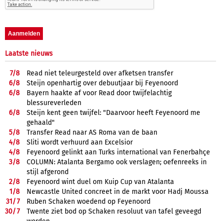
Laatste nieuws
7/
8
Read niet teleurgesteld over afketsen transfer
6/
8
Steijn openhartig over debuutjaar bij Feyenoord
6/
8
Bayern haakte af voor Read door twijfelachtig
blessureverleden
6/
8
Steijn kent geen twijfel: "Daarvoor heeft Feyenoord me
gehaald"
5/
8
Transfer Read naar AS Roma van de baan
4/
8
Sliti wordt verhuurd aan Excelsior
4/
8
Feyenoord gelinkt aan Turks international van Fenerbahçe
3/
8
COLUMN: Atalanta Bergamo ook verslagen; oefenreeks in
stijl afgerond
2/
8
Feyenoord wint duel om Kuip Cup van Atalanta
1/
8
Newcastle United concreet in de markt voor Hadj Moussa
31/
7
Ruben Schaken woedend op Feyenoord
30/
7
Twente ziet bod op Schaken resoluut van tafel geveegd