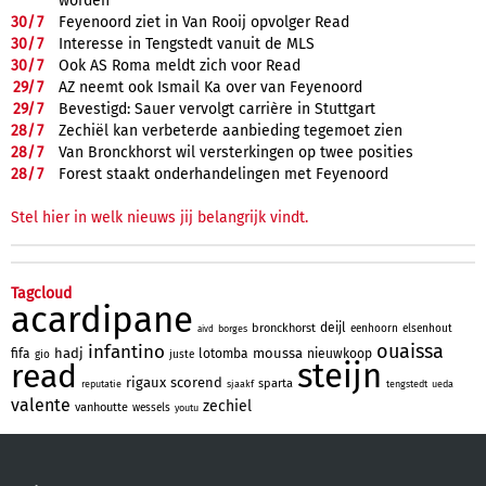
worden
30/
7
Feyenoord ziet in Van Rooij opvolger Read
30/
7
Interesse in Tengstedt vanuit de MLS
30/
7
Ook AS Roma meldt zich voor Read
29/
7
AZ neemt ook Ismail Ka over van Feyenoord
29/
7
Bevestigd: Sauer vervolgt carrière in Stuttgart
28/
7
Zechiël kan verbeterde aanbieding tegemoet zien
28/
7
Van Bronckhorst wil versterkingen op twee posities
28/
7
Forest staakt onderhandelingen met Feyenoord
Stel hier in welk nieuws jij belangrijk vindt.
Tagcloud
acardipane
deijl
bronckhorst
eenhoorn
elsenhout
borges
aivd
ouaissa
infantino
hadj
moussa
fifa
lotomba
nieuwkoop
gio
juste
steijn
read
rigaux
scorend
sparta
reputatie
sjaakf
tengstedt
ueda
valente
zechiel
vanhoutte
wessels
youtu