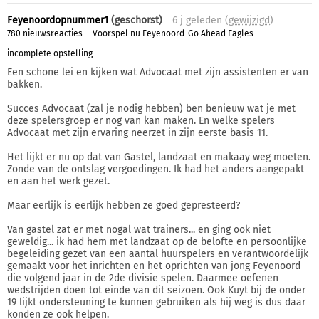
Feyenoordopnummer1
(geschorst)
6 j
geleden (
gewijzigd
)
780 nieuwsreacties
Voorspel nu Feyenoord-Go Ahead Eagles
incomplete opstelling
Een schone lei en kijken wat Advocaat met zijn assistenten er van
bakken.
Succes Advocaat (zal je nodig hebben) ben benieuw wat je met
deze spelersgroep er nog van kan maken. En welke spelers
Advocaat met zijn ervaring neerzet in zijn eerste basis 11.
Het lijkt er nu op dat van Gastel, landzaat en makaay weg moeten.
Zonde van de ontslag vergoedingen. Ik had het anders aangepakt
en aan het werk gezet.
Maar eerlijk is eerlijk hebben ze goed gepresteerd?
Van gastel zat er met nogal wat trainers... en ging ook niet
geweldig... ik had hem met landzaat op de belofte en persoonlijke
begeleiding gezet van een aantal huurspelers en verantwoordelijk
gemaakt voor het inrichten en het oprichten van jong Feyenoord
die volgend jaar in de 2de divisie spelen. Daarmee oefenen
wedstrijden doen tot einde van dit seizoen. Ook Kuyt bij de onder
19 lijkt ondersteuning te kunnen gebruiken als hij weg is dus daar
konden ze ook helpen.