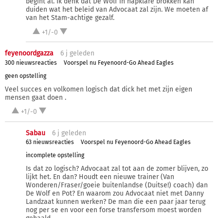
begint al. Ik denk dat De Wolf in hapklare brokken kan
duiden wat het beleid van Advocaat zal zijn. We moeten af
van het Stam-achtige gezalf.
+1/-0
feyenoordgazza
6 j
geleden
300 nieuwsreacties
Voorspel nu Feyenoord-Go Ahead Eagles
geen opstelling
Veel succes en volkomen logisch dat dick het met zijn eigen
mensen gaat doen .
+1/-0
Sabau
6 j
geleden
63 nieuwsreacties
Voorspel nu Feyenoord-Go Ahead Eagles
incomplete opstelling
Is dat zo logisch? Advocaat zal tot aan de zomer blijven, zo
lijkt het. En dan? Houdt een nieuwe trainer (Van
Wonderen/Fraser/goeie buitenlandse (Duitse!) coach) dan
De Wolf en Pot? En waarom zou Advocaat niet met Danny
Landzaat kunnen werken? De man die een paar jaar terug
nog per se en voor een forse transfersom moest worden