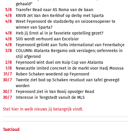
gehaald"
5/
8
Transfer Read naar AS Roma van de baan
4/
8
KNVB zet Van den Kerkhof op derby met Sparta
4/
8
Weet Feyenoord de stadsderby en seizoensopener te
winnen van Sparta?
4/
8
Heb jij Ernst al in je favoriete opstelling gezet?
4/
8
Sliti wordt verhuurd aan Excelsior
4/
8
Feyenoord gelinkt aan Turks international van Fenerbahçe
3/
8
COLUMN: Atalanta Bergamo ook verslagen; oefenreeks in
stijl afgerond
2/
8
Feyenoord wint duel om Kuip Cup van Atalanta
1/
8
Newcastle United concreet in de markt voor Hadj Moussa
31/
7
Ruben Schaken woedend op Feyenoord
30/
7
Twente ziet bod op Schaken resoluut van tafel geveegd
worden
30/
7
Feyenoord ziet in Van Rooij opvolger Read
30/
7
Interesse in Tengstedt vanuit de MLS
Stel hier in welk nieuws jij belangrijk vindt.
Tagcloud