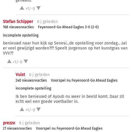
gehaald.
+1/-0
Stefan Schipper
6 j
geleden
168 nieuwsreacties
Feyenoord-Go Ahead Eagles 3-0 (2-0)
incomplete opstelling
benieuwd naar hun kijk op Senesi...de opstelling voor zondag... zal
er veel gewijzigd worden??? Speelt Jorgenson op het kunstgras van
VVV??
+1/-0
Vuist
6 j
geleden
240 nieuwsreacties
Voorspel nu Feyenoord-Go Ahead Eagles
incomplete opstelling
Ik ben benieuwd of Ayoub nu weer in beeld komt. Daar zit
echt wel een goede voetballer in.
+1/-0
prezzo
6 j
geleden
21 nieuwsreacties
Voorspel nu Feyenoord-Go Ahead Eagles