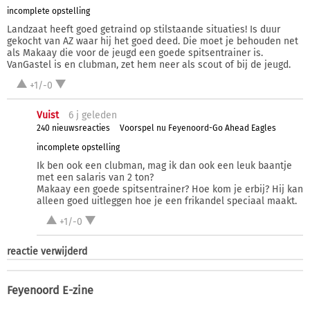
incomplete opstelling
Landzaat heeft goed getraind op stilstaande situaties! Is duur
gekocht van AZ waar hij het goed deed. Die moet je behouden net
als Makaay die voor de jeugd een goede spitsentrainer is.
VanGastel is en clubman, zet hem neer als scout of bij de jeugd.
+1/-0
Vuist
6 j
geleden
240 nieuwsreacties
Voorspel nu Feyenoord-Go Ahead Eagles
incomplete opstelling
Ik ben ook een clubman, mag ik dan ook een leuk baantje
met een salaris van 2 ton?
Makaay een goede spitsentrainer? Hoe kom je erbij? Hij kan
alleen goed uitleggen hoe je een frikandel speciaal maakt.
+1/-0
reactie verwijderd
Feyenoord E-zine