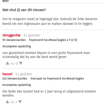
wolf
Wat vind jij van dit nieuws?
Om te reageren moet je ingelogd zijn. Gebruik de links bovenin
beeld om een loginnaam aan te maken danwel in te loggen.
vbruggenhw
6 j
geleden
10 nieuwsreacties
Feyenoord-Go Ahead Eagles 4-1 (2-0)
incomplete opstelling
van gastelhad moeten blyven is een grote feyenoord man
schandalig dat hy aan de kant wortd gezet
+1/-0
hassel
6 j
geleden
243 nieuwsreacties
Voorspel nu Feyenoord-Go Ahead Eagles
incomplete opstelling
Die bolle Van Gastel had er 2 jaar terug al uitgelazerd moeten
worden.
+1/-1