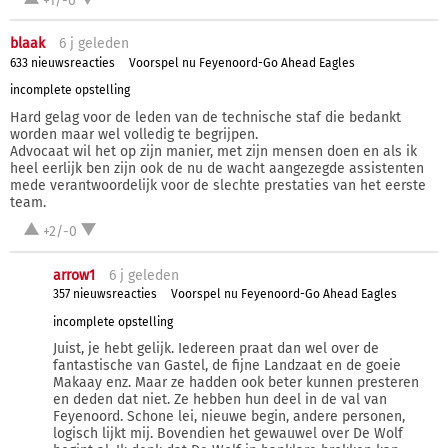
+1/-0
blaak
6 j
geleden
633 nieuwsreacties
Voorspel nu Feyenoord-Go Ahead Eagles
incomplete opstelling
Hard gelag voor de leden van de technische staf die bedankt
worden maar wel volledig te begrijpen.
Advocaat wil het op zijn manier, met zijn mensen doen en als ik
heel eerlijk ben zijn ook de nu de wacht aangezegde assistenten
mede verantwoordelijk voor de slechte prestaties van het eerste
team.
+2/-0
arrow1
6 j
geleden
357 nieuwsreacties
Voorspel nu Feyenoord-Go Ahead Eagles
incomplete opstelling
Juist, je hebt gelijk. Iedereen praat dan wel over de
fantastische van Gastel, de fijne Landzaat en de goeie
Makaay enz. Maar ze hadden ook beter kunnen presteren
en deden dat niet. Ze hebben hun deel in de val van
Feyenoord. Schone lei, nieuwe begin, andere personen,
logisch lijkt mij. Bovendien het gewauwel over De Wolf