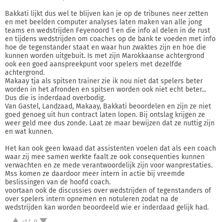
Bakkati lijkt dus wel te blijven kan je op de tribunes neer zetten
en met beelden computer analyses laten maken van alle jong
teams en wedstrijden Feyenoord 1 en die info al delen in de rust
en tijdens wedstrijden om coaches op de bank te voeden met info
hoe de tegenstander staat en waar hun zwaktes zijn en hoe die
kunnen worden uitgebuit. Is met zijn Marokkaanse achtergrond
ook een goed aanspreekpunt voor spelers met dezelfde
achtergrond.
Makaay tja als spitsen trainer zie ik nou niet dat spelers beter
worden in het afronden en spitsen worden ook niet echt beter...
Dus die is inderdaad overbodig.
Van Gastel, Landzaad, Makaay, Bakkati beoordelen en zijn ze niet
goed genoeg uit hun contract laten lopen. Bij ontslag krijgen ze
weer geld mee dus zonde. Laat ze maar bewijzen dat ze nuttig zijn
en wat kunnen.
Het kan ook geen kwaad dat assistenten voelen dat als een coach
waar zij mee samen werkte faalt ze ook consequenties kunnen
verwachten en ze mede verantwoordelijk zijn voor wanprestaties.
Mss komen ze daardoor meer intern in actie bij vreemde
beslissingen van de hoofd coach.
voortaan ook de discussies over wedstrijden of tegenstanders of
over spelers intern opnemen en notuleren zodat na de
wedstrijden kan worden beoordeeld wie er inderdaad gelijk had.