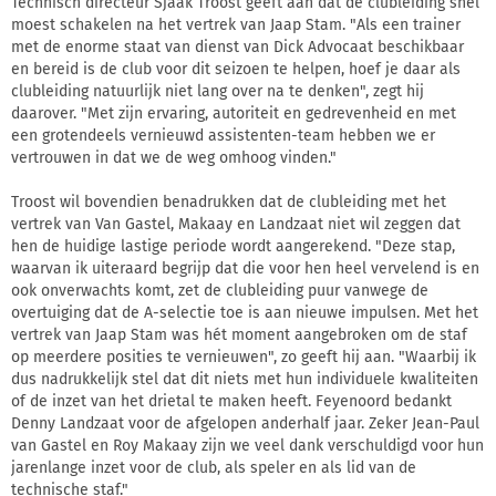
Technisch directeur Sjaak Troost geeft aan dat de clubleiding snel
moest schakelen na het vertrek van Jaap Stam. "Als een trainer
met de enorme staat van dienst van Dick Advocaat beschikbaar
en bereid is de club voor dit seizoen te helpen, hoef je daar als
clubleiding natuurlijk niet lang over na te denken", zegt hij
daarover. "Met zijn ervaring, autoriteit en gedrevenheid en met
een grotendeels vernieuwd assistenten-team hebben we er
vertrouwen in dat we de weg omhoog vinden."
Troost wil bovendien benadrukken dat de clubleiding met het
vertrek van Van Gastel, Makaay en Landzaat niet wil zeggen dat
hen de huidige lastige periode wordt aangerekend. "Deze stap,
waarvan ik uiteraard begrijp dat die voor hen heel vervelend is en
ook onverwachts komt, zet de clubleiding puur vanwege de
overtuiging dat de A-selectie toe is aan nieuwe impulsen. Met het
vertrek van Jaap Stam was hét moment aangebroken om de staf
op meerdere posities te vernieuwen", zo geeft hij aan. "Waarbij ik
dus nadrukkelijk stel dat dit niets met hun individuele kwaliteiten
of de inzet van het drietal te maken heeft. Feyenoord bedankt
Denny Landzaat voor de afgelopen anderhalf jaar. Zeker Jean-Paul
van Gastel en Roy Makaay zijn we veel dank verschuldigd voor hun
jarenlange inzet voor de club, als speler en als lid van de
technische staf."