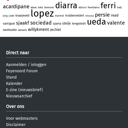
diarra
ferri
acardipane
bommel
alaves
betis
elshout
fenerbahce
hadj
lopez
persie
read
kraaijeveld
middenveldert
juste
marmol
jong
moussa
ueda
sociedad
valente
sjaakf
steijn
tengstedt
santigoal
sparta
willykment
zechiel
vanhoutte
wessels
Direct naar
Aanmelden
/
inloggen
Feyenoord Forum
Stand
Kalender
E-zine (nieuwsbrief)
Nieuwsarchief
Over ons
Voor webmasters
Disclaimer