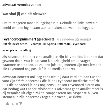
advocaat
veronica
zender
Wat vind jij van dit nieuws?
Om te reageren moet je ingelogd zijn. Gebruik de links bovenin
beeld om een loginnaam aan te maken danwel in te loggen.
Feyenoordopnummer1
(geschorst)
6 j
geleden (
gewijzigd
)
780 nieuwsreacties
Voorspel nu Sparta Rotterdam-Feyenoord
incomplete opstelling
Als Advocaat het leuk vind analist te zijn bij Veronica laat hem dat
gewoon doen. Wat is dat voor kleinzieligheid om te vragen
daarmee te stoppen. Ze zouden juist blij moeten zijn met iemand
die Feyenoord nog positief in de media neer zet.
Advocaat doneert ook nog eens wat hij daar verdient aan Casper
voor zijn ****** onderzoek die in de Feyenoord medische staf zit.
Dus die benadeel je ook nog eens. Het zou Feyenoord sieren om
dat bedrag wat Casper misloopt als Advocaat geen analist meer is
bij Veronica uit eigen zak te compenseren om casper te blijven
steunen in zijn onderzoek tegen die vreselijke ziekte.
+1/-0