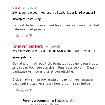
Vuist
6 j
geleden
240 nieuwsreacties
Voorspel nu Sparta Rotterdam-Feyenoord
incomplete opstelling
Dat laatste had ik even niet bij stil gestaan, maar ben het
helemaal met je eens
+2/-0
Jorien van den Herik
6 j
geleden
280 nieuwsreacties
Voorspel nu Sparta Rotterdam-Feyenoord
geen opstelling
Ook al is er niets positiefs te melden , volgens jou moeten
ze dat dan toch gewoon doen. Puur voor de vorm. Deze
denkwijze van jou is uiterst twijfelachtig.
Dickie had van mij ook analist mogen blijven , maar ivm
partijdigheid zal Feyenoord hem dit ontraden hebben.
+1/-0
Feyenoordopnummer1
(geschorst)