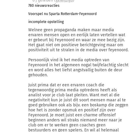
6 j
geleden (
gewijzigd
)
780 nieuwsreacties
Voorspel nu Sparta Rotterdam-Feyenoord
incomplete opstelling
Welnee geen propaganda maken maar media
ervaren mensen open en eerlijk laten vertellen wat
er gebeurt bij Feyenoord en waar ze mee bezig zijn.
Het gaat niet om positieve berichtgeving maar om
positiviteit uit te stralen in de media over feyenoord.
Persoonlijk vind ik het media optreden van
Feyenoord in het algemeen nogal twijfelachtig slecht
en word alles het liefst angstvallig buiten de deur
gehouden.
Juist prima dat er een ervaren coach die
tegenwoordig prima media optredens heeft als
analist voor je club laat pleiten. Want met al die
negativiteit kun je juist dit soort mensen maar al te
goed gebruiken ook als bijv. een boskamp die zeggen
hoe het is zonder opsmuk en positief zijn over
Feyenoord. Je moet juist een charme offensief
beginnen anders wil straks niemand meer naar je
club om er te werken geen coaches geen
bestuurders en geen spelers. En wil al helemaal