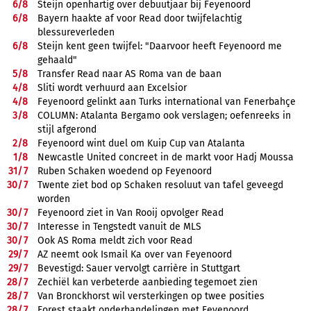
6/
8
Steijn openhartig over debuutjaar bij Feyenoord
6/
8
Bayern haakte af voor Read door twijfelachtig
blessureverleden
6/
8
Steijn kent geen twijfel: "Daarvoor heeft Feyenoord me
gehaald"
5/
8
Transfer Read naar AS Roma van de baan
4/
8
Sliti wordt verhuurd aan Excelsior
4/
8
Feyenoord gelinkt aan Turks international van Fenerbahçe
3/
8
COLUMN: Atalanta Bergamo ook verslagen; oefenreeks in
stijl afgerond
2/
8
Feyenoord wint duel om Kuip Cup van Atalanta
1/
8
Newcastle United concreet in de markt voor Hadj Moussa
31/
7
Ruben Schaken woedend op Feyenoord
30/
7
Twente ziet bod op Schaken resoluut van tafel geveegd
worden
30/
7
Feyenoord ziet in Van Rooij opvolger Read
30/
7
Interesse in Tengstedt vanuit de MLS
30/
7
Ook AS Roma meldt zich voor Read
29/
7
AZ neemt ook Ismail Ka over van Feyenoord
29/
7
Bevestigd: Sauer vervolgt carrière in Stuttgart
28/
7
Zechiël kan verbeterde aanbieding tegemoet zien
28/
7
Van Bronckhorst wil versterkingen op twee posities
28/
7
Forest staakt onderhandelingen met Feyenoord