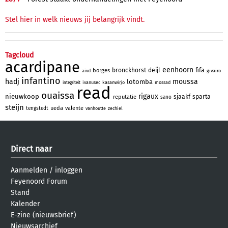
Stel hier in welk nieuws jij belangrijk vindt.
Tagcloud
acardipane
eenhoorn
bronckhorst
deijl
fifa
borges
aivd
givairo
infantino
hadj
moussa
lotomba
ivanusec
kasanwirjo
mossad
integriteit
read
ouaissa
rigaux
nieuwkoop
sjaakf
sparta
reputatie
sano
steijn
ueda
valente
tengstedt
vanhoutte
zechiel
Direct naar
Aanmelden
/
inloggen
Feyenoord Forum
Stand
Kalender
E-zine (nieuwsbrief)
Nieuwsarchief