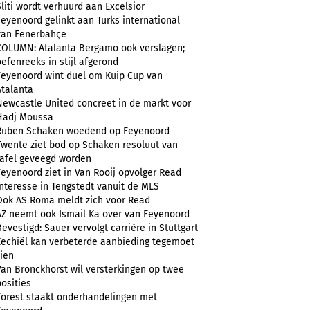
Sliti wordt verhuurd aan Excelsior
Feyenoord gelinkt aan Turks international
van Fenerbahçe
COLUMN: Atalanta Bergamo ook verslagen;
oefenreeks in stijl afgerond
Feyenoord wint duel om Kuip Cup van
Atalanta
Newcastle United concreet in de markt voor
Hadj Moussa
Ruben Schaken woedend op Feyenoord
Twente ziet bod op Schaken resoluut van
tafel geveegd worden
Feyenoord ziet in Van Rooij opvolger Read
Interesse in Tengstedt vanuit de MLS
Ook AS Roma meldt zich voor Read
AZ neemt ook Ismail Ka over van Feyenoord
Bevestigd: Sauer vervolgt carrière in Stuttgart
Zechiël kan verbeterde aanbieding tegemoet
zien
Van Bronckhorst wil versterkingen op twee
posities
Forest staakt onderhandelingen met