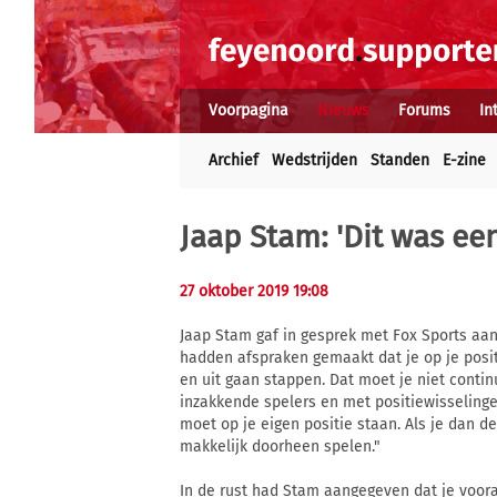
Voorpagina
Nieuws
Forums
In
Archief
Wedstrijden
Standen
E-zine
Jaap Stam: 'Dit was ee
27 oktober 2019 19:08
Jaap Stam gaf in gesprek met Fox Sports aan
hadden afspraken gemaakt dat je op je posi
en uit gaan stappen. Dat moet je niet contin
inzakkende spelers en met positiewisselinge
moet op je eigen positie staan. Als je dan d
makkelijk doorheen spelen."
In de rust had Stam aangegeven dat je voor