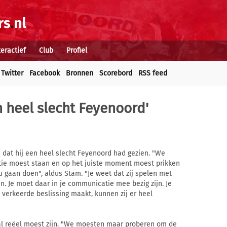
teractief
Club
Profiel
Twitter
Facebook
Bronnen
Scorebord
RSS feed
n heel slecht Feyenoord'
 dat hij een heel slecht Feyenoord had gezien. "We
tie moest staan en op het juiste moment moest prikken
u gaan doen", aldus Stam. "Je weet dat zij spelen met
n. Je moet daar in je communicatie mee bezig zijn. Je
e verkeerde beslissing maakt, kunnen zij er heel
al reëel moest zijn. "We moesten maar proberen om de