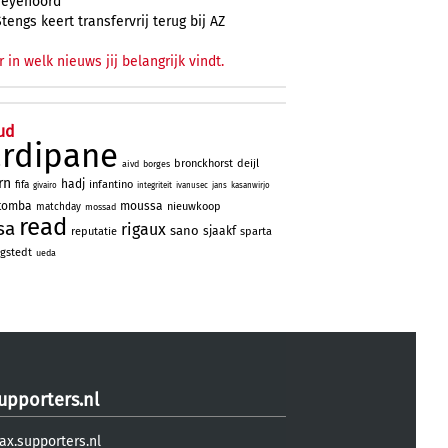
Feyenoord
Stengs keert transfervrij terug bij AZ
r in welk nieuws jij belangrijk vindt.
ud
ardipane
bronckhorst
deijl
aivd
borges
rn
hadj
infantino
fifa
givairo
integriteit
ivanusec
jans
kasanwirjo
tomba
moussa
nieuwkoop
matchday
mossad
read
sa
rigaux
sano
sjaakf
reputatie
sparta
gstedt
ueda
upporters.nl
ax.supporters.nl