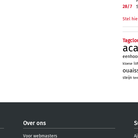
28/
7
Stel hie
Tagclo
ac
eenhoo
lo
kloese
ouais
steijn
ten
Over ons
S
Voor webmasters
Aj