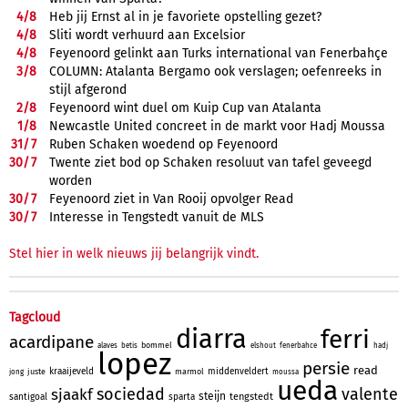
4/
8
Heb jij Ernst al in je favoriete opstelling gezet?
4/
8
Sliti wordt verhuurd aan Excelsior
4/
8
Feyenoord gelinkt aan Turks international van Fenerbahçe
3/
8
COLUMN: Atalanta Bergamo ook verslagen; oefenreeks in
stijl afgerond
2/
8
Feyenoord wint duel om Kuip Cup van Atalanta
1/
8
Newcastle United concreet in de markt voor Hadj Moussa
31/
7
Ruben Schaken woedend op Feyenoord
30/
7
Twente ziet bod op Schaken resoluut van tafel geveegd
worden
30/
7
Feyenoord ziet in Van Rooij opvolger Read
30/
7
Interesse in Tengstedt vanuit de MLS
Stel hier in welk nieuws jij belangrijk vindt.
Tagcloud
diarra
ferri
acardipane
bommel
alaves
betis
elshout
fenerbahce
hadj
lopez
persie
read
kraaijeveld
middenveldert
juste
marmol
jong
moussa
ueda
sociedad
valente
sjaakf
steijn
tengstedt
santigoal
sparta