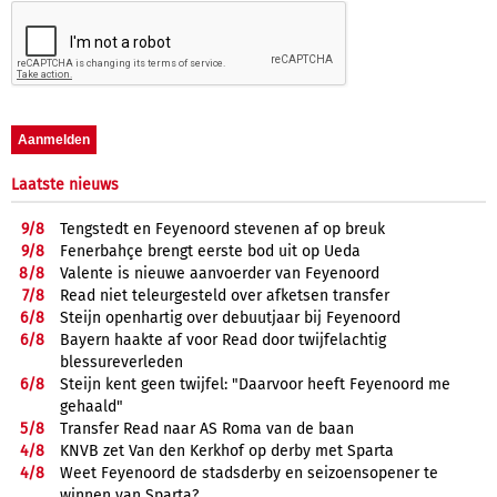
Laatste nieuws
9/
8
Tengstedt en Feyenoord stevenen af op breuk
9/
8
Fenerbahçe brengt eerste bod uit op Ueda
8/
8
Valente is nieuwe aanvoerder van Feyenoord
7/
8
Read niet teleurgesteld over afketsen transfer
6/
8
Steijn openhartig over debuutjaar bij Feyenoord
6/
8
Bayern haakte af voor Read door twijfelachtig
blessureverleden
6/
8
Steijn kent geen twijfel: "Daarvoor heeft Feyenoord me
gehaald"
5/
8
Transfer Read naar AS Roma van de baan
4/
8
KNVB zet Van den Kerkhof op derby met Sparta
4/
8
Weet Feyenoord de stadsderby en seizoensopener te
winnen van Sparta?