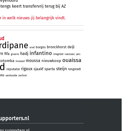
Feyenoord
Stengs keert transfervrij terug bij AZ
r in welk nieuws jij belangrijk vindt.
ud
rdipane
bronckhorst
deijl
borges
aivd
infantino
rn
hadj
fifa
givairo
ivanusec
integriteit
jans
ouaissa
moussa
lotomba
nieuwkoop
mossad
ad
steijn
rigaux
sjaakf
sparta
reputatie
tengstedt
nte
vanhoutte
zechiel
upporters.nl
ax.supporters.nl