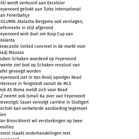
Sliti wordt verhuurd aan Excelsior
Feyenoord gelinkt aan Turks international
van Fenerbahçe
COLUMN: Atalanta Bergamo ook verslagen;
oefenreeks in stijl afgerond
Feyenoord wint duel om Kuip Cup van
Atalanta
Newcastle United concreet in de markt voor
Hadj Moussa
Ruben Schaken woedend op Feyenoord
Twente ziet bod op Schaken resoluut van
tafel geveegd worden
Feyenoord ziet in Van Rooij opvolger Read
Interesse in Tengstedt vanuit de MLS
Ook AS Roma meldt zich voor Read
AZ neemt ook Ismail Ka over van Feyenoord
Bevestigd: Sauer vervolgt carrière in Stuttgart
Zechiël kan verbeterde aanbieding tegemoet
zien
Van Bronckhorst wil versterkingen op twee
posities
Forest staakt onderhandelingen met