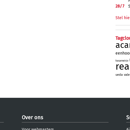
28/
7
Stel hie
Tagclo
aca
eenhoo
kasanwirjo
re
ueda
vale
Over ons
S
Voor webmasters
Aj