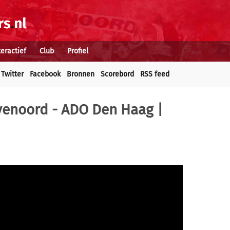
teractief
Club
Profiel
Twitter
Facebook
Bronnen
Scorebord
RSS feed
eyenoord - ADO Den Haag |