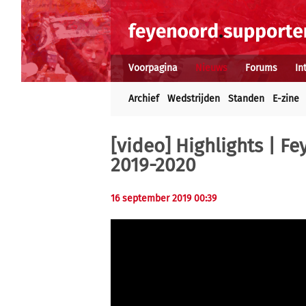
Voorpagina
Nieuws
Forums
In
Archief
Wedstrijden
Standen
E-zine
[video] Highlights | F
2019-2020
16 september 2019 00:39