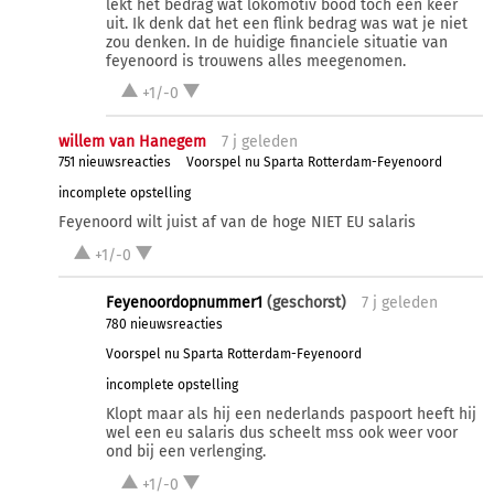
lekt het bedrag wat lokomotiv bood toch een keer
uit. Ik denk dat het een flink bedrag was wat je niet
zou denken. In de huidige financiele situatie van
feyenoord is trouwens alles meegenomen.
+1/-0
willem van Hanegem
7 j
geleden
751 nieuwsreacties
Voorspel nu Sparta Rotterdam-Feyenoord
incomplete opstelling
Feyenoord wilt juist af van de hoge NIET EU salaris
+1/-0
Feyenoordopnummer1
(geschorst)
7 j
geleden
780 nieuwsreacties
Voorspel nu Sparta Rotterdam-Feyenoord
incomplete opstelling
Klopt maar als hij een nederlands paspoort heeft hij
wel een eu salaris dus scheelt mss ook weer voor
ond bij een verlenging.
+1/-0