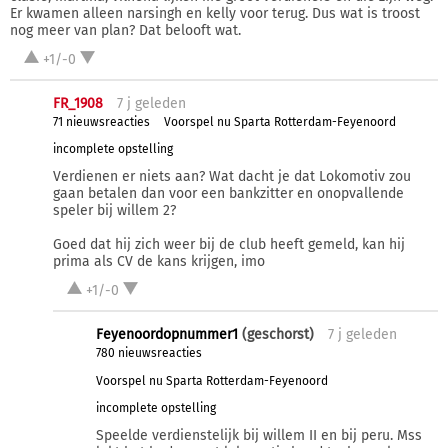
Er kwamen alleen narsingh en kelly voor terug. Dus wat is troost
nog meer van plan? Dat belooft wat.
+1/-0
FR_1908
7 j
geleden
71 nieuwsreacties
Voorspel nu Sparta Rotterdam-Feyenoord
incomplete opstelling
Verdienen er niets aan? Wat dacht je dat Lokomotiv zou
gaan betalen dan voor een bankzitter en onopvallende
speler bij willem 2?
Goed dat hij zich weer bij de club heeft gemeld, kan hij
prima als CV de kans krijgen, imo
+1/-0
Feyenoordopnummer1
(geschorst)
7 j
geleden
780 nieuwsreacties
Voorspel nu Sparta Rotterdam-Feyenoord
incomplete opstelling
Speelde verdienstelijk bij willem II en bij peru. Mss