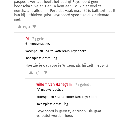
paspoort verhaal heeft het bedrijf Feyenoord geen
boodschap. Velen zien in hem een CV. Ik niet veel te
nonchalant alleen in Peru dat vaak maar 30% balbezit heeft
kan hij uitblnken. Juist Feyenoord speelt zo dus helemaal
niet!
+1/-0
DJ
7 j
geleden
9 nieuwsreacties
Voorspel nu Sparta Rotterdam-Feyenoord
incomplete opstelling
Hoe zie je dat voor je Willem, als hij zelf niet wil?
+1/-0
willem van Hanegem
7 j
geleden
751 nieuwsreacties
Voorspel nu Sparta Rotterdam-Feyenoord
incomplete opstelling
Feyenoord is geen fylantroop. Die gaat
verpatst worden hoor.