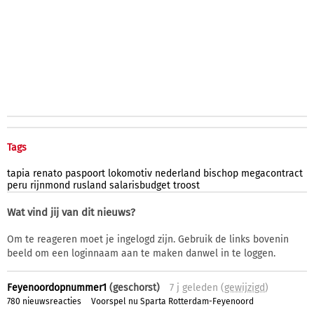
Tags
tapia
renato
paspoort
lokomotiv
nederland
bischop
megacontract
peru
rijnmond
rusland
salarisbudget
troost
Wat vind jij van dit nieuws?
Om te reageren moet je ingelogd zijn. Gebruik de links bovenin
beeld om een loginnaam aan te maken danwel in te loggen.
Feyenoordopnummer1
(geschorst)
7 j
geleden (
gewijzigd
)
780 nieuwsreacties
Voorspel nu Sparta Rotterdam-Feyenoord