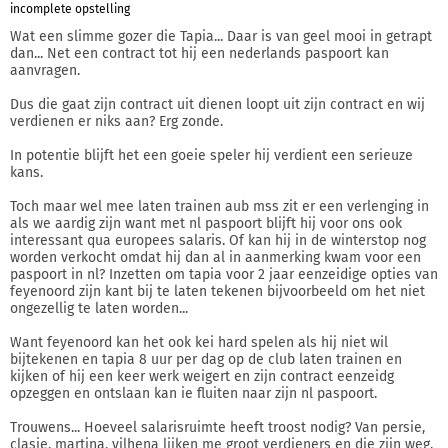
incomplete opstelling
Wat een slimme gozer die Tapia... Daar is van geel mooi in getrapt
dan... Net een contract tot hij een nederlands paspoort kan
aanvragen.
Dus die gaat zijn contract uit dienen loopt uit zijn contract en wij
verdienen er niks aan? Erg zonde.
In potentie blijft het een goeie speler hij verdient een serieuze
kans.
Toch maar wel mee laten trainen aub mss zit er een verlenging in
als we aardig zijn want met nl paspoort blijft hij voor ons ook
interessant qua europees salaris. Of kan hij in de winterstop nog
worden verkocht omdat hij dan al in aanmerking kwam voor een
paspoort in nl? Inzetten om tapia voor 2 jaar eenzeidige opties van
feyenoord zijn kant bij te laten tekenen bijvoorbeeld om het niet
ongezellig te laten worden...
Want feyenoord kan het ook kei hard spelen als hij niet wil
bijtekenen en tapia 8 uur per dag op de club laten trainen en
kijken of hij een keer werk weigert en zijn contract eenzeidg
opzeggen en ontslaan kan ie fluiten naar zijn nl paspoort.
Trouwens... Hoeveel salarisruimte heeft troost nodig? Van persie,
clasie, martina, vilhena lijken me groot verdieners en die zijn weg.