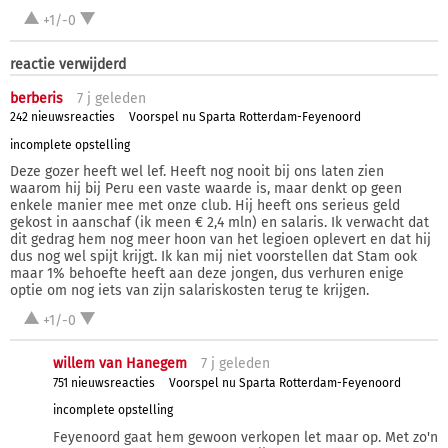
+1/-0
reactie verwijderd
berberis
7 j
geleden
242 nieuwsreacties
Voorspel nu Sparta Rotterdam-Feyenoord
incomplete opstelling
Deze gozer heeft wel lef. Heeft nog nooit bij ons laten zien
waarom hij bij Peru een vaste waarde is, maar denkt op geen
enkele manier mee met onze club. Hij heeft ons serieus geld
gekost in aanschaf (ik meen € 2,4 mln) en salaris. Ik verwacht dat
dit gedrag hem nog meer hoon van het legioen oplevert en dat hij
dus nog wel spijt krijgt. Ik kan mij niet voorstellen dat Stam ook
maar 1% behoefte heeft aan deze jongen, dus verhuren enige
optie om nog iets van zijn salariskosten terug te krijgen.
+1/-0
willem van Hanegem
7 j
geleden
751 nieuwsreacties
Voorspel nu Sparta Rotterdam-Feyenoord
incomplete opstelling
Feyenoord gaat hem gewoon verkopen let maar op. Met zo'n