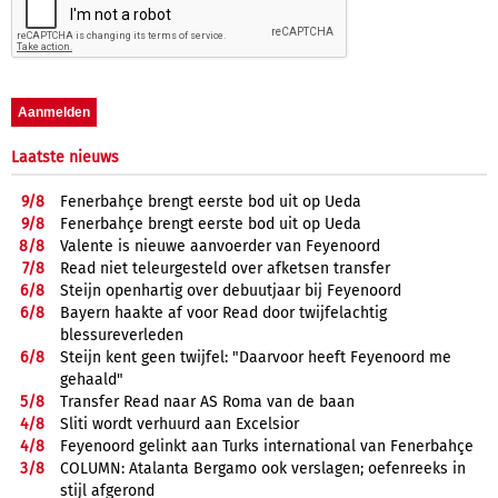
Laatste nieuws
9/
8
Fenerbahçe brengt eerste bod uit op Ueda
9/
8
Fenerbahçe brengt eerste bod uit op Ueda
8/
8
Valente is nieuwe aanvoerder van Feyenoord
7/
8
Read niet teleurgesteld over afketsen transfer
6/
8
Steijn openhartig over debuutjaar bij Feyenoord
6/
8
Bayern haakte af voor Read door twijfelachtig
blessureverleden
6/
8
Steijn kent geen twijfel: "Daarvoor heeft Feyenoord me
gehaald"
5/
8
Transfer Read naar AS Roma van de baan
4/
8
Sliti wordt verhuurd aan Excelsior
4/
8
Feyenoord gelinkt aan Turks international van Fenerbahçe
3/
8
COLUMN: Atalanta Bergamo ook verslagen; oefenreeks in
stijl afgerond