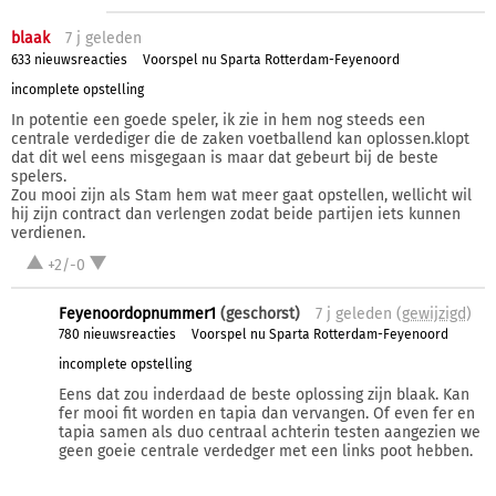
blaak
7 j
geleden
633 nieuwsreacties
Voorspel nu Sparta Rotterdam-Feyenoord
incomplete opstelling
In potentie een goede speler, ik zie in hem nog steeds een
centrale verdediger die de zaken voetballend kan oplossen.klopt
dat dit wel eens misgegaan is maar dat gebeurt bij de beste
spelers.
Zou mooi zijn als Stam hem wat meer gaat opstellen, wellicht wil
hij zijn contract dan verlengen zodat beide partijen iets kunnen
verdienen.
+2/-0
Feyenoordopnummer1
(geschorst)
7 j
geleden (
gewijzigd
)
780 nieuwsreacties
Voorspel nu Sparta Rotterdam-Feyenoord
incomplete opstelling
Eens dat zou inderdaad de beste oplossing zijn blaak. Kan
fer mooi fit worden en tapia dan vervangen. Of even fer en
tapia samen als duo centraal achterin testen aangezien we
geen goeie centrale verdedger met een links poot hebben.