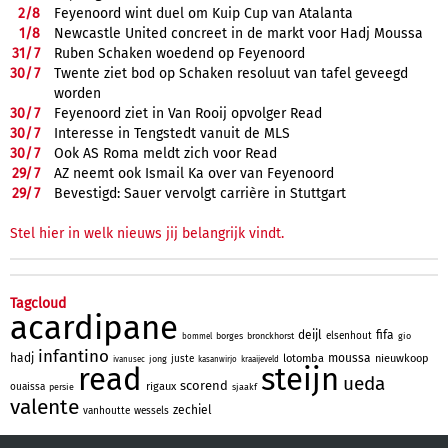
2/
8
Feyenoord wint duel om Kuip Cup van Atalanta
1/
8
Newcastle United concreet in de markt voor Hadj Moussa
31/
7
Ruben Schaken woedend op Feyenoord
30/
7
Twente ziet bod op Schaken resoluut van tafel geveegd
worden
30/
7
Feyenoord ziet in Van Rooij opvolger Read
30/
7
Interesse in Tengstedt vanuit de MLS
30/
7
Ook AS Roma meldt zich voor Read
29/
7
AZ neemt ook Ismail Ka over van Feyenoord
29/
7
Bevestigd: Sauer vervolgt carrière in Stuttgart
Stel hier in welk nieuws jij belangrijk vindt.
Tagcloud
acardipane
deijl
fifa
elsenhout
borges
bronckhorst
gio
bommel
infantino
hadj
moussa
lotomba
nieuwkoop
juste
jong
ivanusec
kasanwirjo
kraaijeveld
read
steijn
ueda
scorend
rigaux
ouaissa
persie
sjaakf
valente
zechiel
vanhoutte
wessels