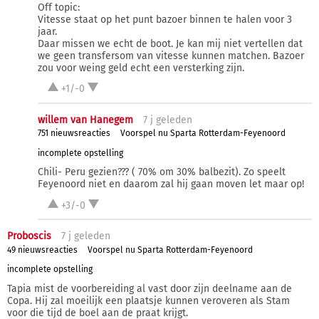
Off topic:
Vitesse staat op het punt bazoer binnen te halen voor 3
jaar.
Daar missen we echt de boot. Je kan mij niet vertellen dat
we geen transfersom van vitesse kunnen matchen. Bazoer
zou voor weing geld echt een versterking zijn.
+1/-0
willem van Hanegem
7 j
geleden
751 nieuwsreacties
Voorspel nu Sparta Rotterdam-Feyenoord
incomplete opstelling
Chili- Peru gezien??? ( 70% om 30% balbezit). Zo speelt
Feyenoord niet en daarom zal hij gaan moven let maar op!
+3/-0
Proboscis
7 j
geleden
49 nieuwsreacties
Voorspel nu Sparta Rotterdam-Feyenoord
incomplete opstelling
Tapia mist de voorbereiding al vast door zijn deelname aan de
Copa. Hij zal moeilijk een plaatsje kunnen veroveren als Stam
voor die tijd de boel aan de praat krijgt.