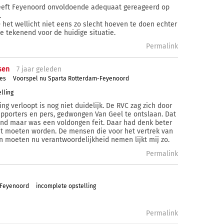
heeft Feyenoord onvoldoende adequaat gereageerd op
.
D het wellicht niet eens zo slecht hoeven te doen echter
ie tekenend voor de huidige situatie.
Permalink
sen
7 j
aar
geleden
es
Voorspel nu Sparta Rotterdam-Feyenoord
lling
ng verloopt is nog niet duidelijk. De RVC zag zich door
pporters en pers, gedwongen Van Geel te ontslaan. Dat
nd maar was een voldongen feit. Daar had denk beter
t moeten worden. De mensen die voor het vertrek van
 moeten nu verantwoordelijkheid nemen lijkt mij zo.
Permalink
-Feyenoord
incomplete opstelling
Permalink