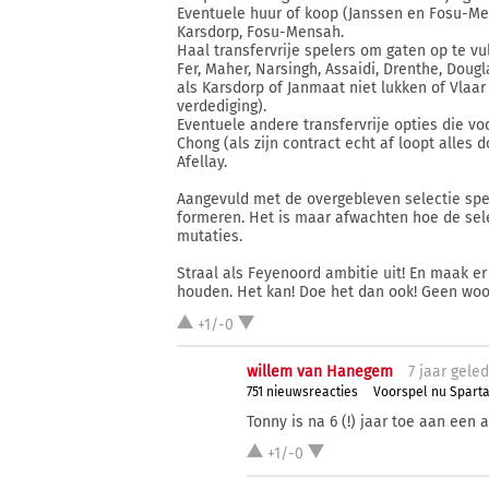
Eventuele huur of koop (Janssen en Fosu-Men
Karsdorp, Fosu-Mensah.
Haal transfervrije spelers om gaten op te vul
Fer, Maher, Narsingh, Assaidi, Drenthe, Dougl
als Karsdorp of Janmaat niet lukken of Vlaar 
verdediging).
Eventuele andere transfervrije opties die voo
Chong (als zijn contract echt af loopt alles
Afellay.
Aangevuld met de overgebleven selectie spe
formeren. Het is maar afwachten hoe de sele
mutaties.
Straal als Feyenoord ambitie uit! En maak e
houden. Het kan! Doe het dan ook! Geen wo
+1/-0
willem van Hanegem
7 j
aar
gele
751 nieuwsreacties
Voorspel nu Spart
Tonny is na 6 (!) jaar toe aan een 
+1/-0