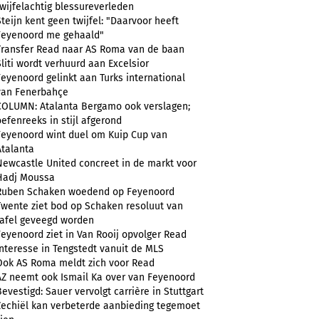
twijfelachtig blessureverleden
Steijn kent geen twijfel: "Daarvoor heeft
Feyenoord me gehaald"
Transfer Read naar AS Roma van de baan
Sliti wordt verhuurd aan Excelsior
Feyenoord gelinkt aan Turks international
van Fenerbahçe
COLUMN: Atalanta Bergamo ook verslagen;
oefenreeks in stijl afgerond
Feyenoord wint duel om Kuip Cup van
Atalanta
Newcastle United concreet in de markt voor
Hadj Moussa
Ruben Schaken woedend op Feyenoord
Twente ziet bod op Schaken resoluut van
tafel geveegd worden
Feyenoord ziet in Van Rooij opvolger Read
Interesse in Tengstedt vanuit de MLS
Ook AS Roma meldt zich voor Read
AZ neemt ook Ismail Ka over van Feyenoord
Bevestigd: Sauer vervolgt carrière in Stuttgart
Zechiël kan verbeterde aanbieding tegemoet