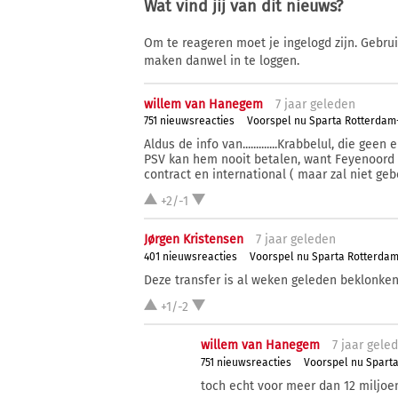
Wat vind jij van dit nieuws?
Om te reageren moet je ingelogd zijn. Gebru
maken danwel in te loggen.
willem van Hanegem
7 j
aar
geleden
751 nieuwsreacties
Voorspel nu Sparta Rotterda
Aldus de info van.............Krabbelul, die geen
PSV kan hem nooit betalen, want Feyenoord 
contract en international ( maar zal niet ge
+2/-1
Jørgen Kristensen
7 j
aar
geleden
401 nieuwsreacties
Voorspel nu Sparta Rotterda
Deze transfer is al weken geleden beklonken
+1/-2
willem van Hanegem
7 j
aar
gele
751 nieuwsreacties
Voorspel nu Spart
toch echt voor meer dan 12 miljoen 