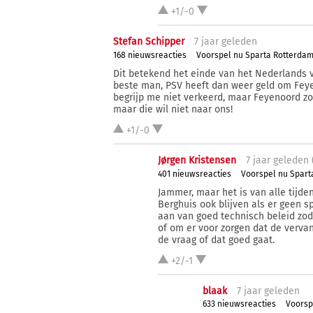
+1/-0
Stefan Schipper
7 j
aar
geleden
168 nieuwsreacties
Voorspel nu Sparta Rotterda
Dit betekend het einde van het Nederlands 
beste man, PSV heeft dan weer geld om Feye
begrijp me niet verkeerd, maar Feyenoord zo
maar die wil niet naar ons!
+1/-0
Jørgen Kristensen
7 j
aar
geleden 
401 nieuwsreacties
Voorspel nu Spar
Jammer, maar het is van alle tijd
Berghuis ook blijven als er geen s
aan van goed technisch beleid zo
of om er voor zorgen dat de vervan
de vraag of dat goed gaat.
+2/-1
blaak
7 j
aar
geleden
633 nieuwsreacties
Voorsp