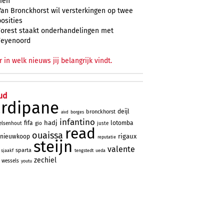
zien
Van Bronckhorst wil versterkingen op twee
posities
Forest staakt onderhandelingen met
Feyenoord
r in welk nieuws jij belangrijk vindt.
ud
ardipane
deijl
bronckhorst
borges
aivd
infantino
hadj
fifa
lotomba
elsenhout
gio
juste
read
ouaissa
rigaux
nieuwkoop
reputatie
steijn
valente
sparta
sjaakf
tengstedt
ueda
zechiel
wessels
youtu