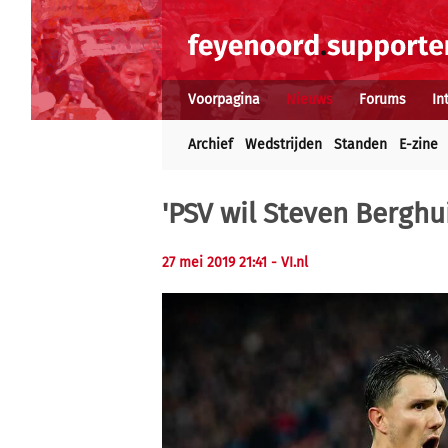
Voorpagina
Nieuws
Forums
In
Archief
Wedstrijden
Standen
E-zine
'PSV wil Steven Berghu
27 mei 2019 21:41
- VI.nl