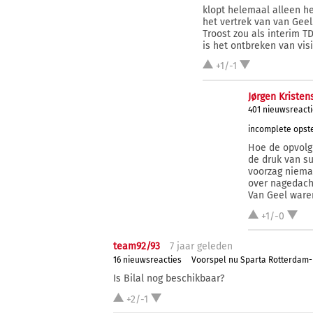
klopt helemaal alleen 
het vertrek van van Geel
Troost zou als interim T
is het ontbreken van vis
+1/-1
Jørgen Kristen
401 nieuwsreacti
incomplete opste
Hoe de opvolgi
de druk van su
voorzag niema
over nagedach
Van Geel waren
+1/-0
team92/93
7 j
aar
geleden
16 nieuwsreacties
Voorspel nu Sparta Rotterdam
Is Bilal nog beschikbaar?
+2/-1