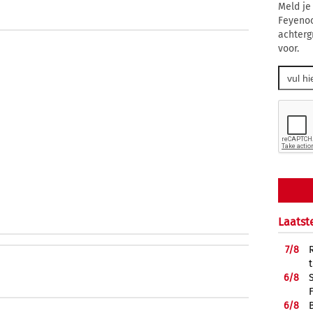
Meld je
Feyenoo
achtergr
voor.
Laatst
7/
8
6/
8
6/
8