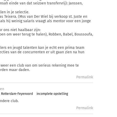
sah einde van dat seizoen transfervrij): Janssen,
len in je selectie.
as Teixera. (Mss van Der Wiel bij verkoop st. Juste en
als hij weinig salaris vraagt als mentor voor een jonge
r ons niet haalbaar zijn:
 doen om weer terug te halen), Robben, Babel, Boussoufa,
lers en jeugd talenten kan je echt een prima team
cties van de concurrenten er uit gaan zien na hun
r weer een club van om serieus rekening mee te
orden maar daden.
Permalink
den
a Rotterdam-Feyenoord
incomplete opstelling
andere club.
Permalink