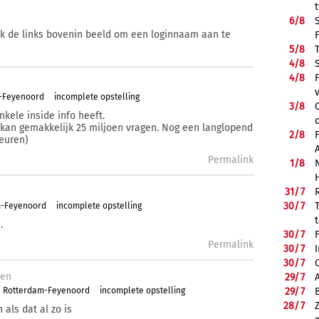
6/
8
ik de links bovenin beeld om een loginnaam aan te
5/
8
4/
8
4/
8
m-Feyenoord
incomplete opstelling
3/
8
 enkele inside info heeft.
kan gemakkelijk 25 miljoen vragen. Nog een langlopend
2/
8
beuren)
Permalink
1/
8
31/
7
30/
7
m-Feyenoord
incomplete opstelling
.
30/
7
Permalink
30/
7
30/
7
den
29/
7
a Rotterdam-Feyenoord
incomplete opstelling
29/
7
28/
7
als dat al zo is