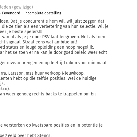
leden (
gewijzigd
)
m-Feyenoord
incomplete opstelling
en. Dat je concurrentie hem wil, wil juist zeggen dat
e die ze zien als een verbetering van hun selectie. Wil je
r je beste spelers!!!
t van nl als je je door PSV laat leegroven. Net als toen
ht signaal. Straal eens wat ambitie uit!
ord status en jeugd opleiding een hoop mogelijk.
ar het seizoen er na kan je door goed beleid weer echt
oger niveau brengen en op leeftijd raken voor minimaal
terra, Larsson, mss huur verkoop Nieuwkoop.
lenten hebt op die zelfde posities. Wel de huidige
js.
okcu).
taan weer genoeg rechts backs te trappelen om bij
e versterken op kwetsbare posities en in potentie je
oeg geld over hebt Stengs.