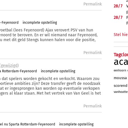
Permalink
28/
7
28/
7
m-Feyenoord
incomplete opstelling
voetbal (lees Feyenoord) Ajax verovert PSV van hun
Stel hie
noord te beroven. En er wil niemand naar Feyenoord,
u met dit geld Stengs kunnen halen voor die positie,
Permalink
Tagclo
ac
(
gewijzigd
)
eenhoorn
ta Rotterdam-Feyenoord
incomplete opstelling
moussa
en dat spelers worden gekocht en verkocht. Waarom zou
portieve ambities zijn? Deze transfer geeft de noodzaak
scorend
dat er ingesprongen kan worden op eventuele verkopen
vanhoutte
gers al klaar staan. Met het vertrek van Van Geel is het
Permalink
el nu Sparta Rotterdam-Feyenoord
incomplete opstelling