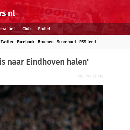
teractief
Club
Profiel
Twitter
Facebook
Bronnen
Scorebord
RSS feed
is naar Eindhoven halen'
Foto: Pro Shots