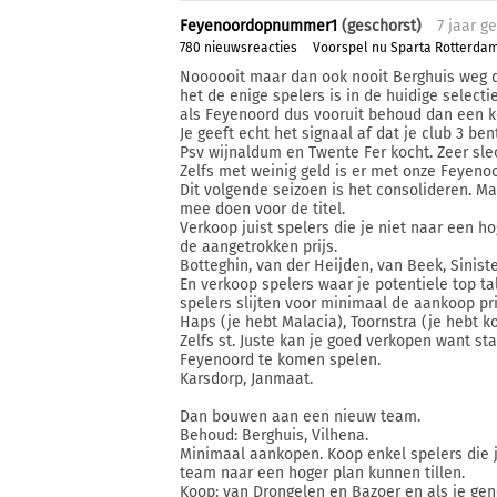
Feyenoordopnummer1
(geschorst)
7 j
aar
ge
780 nieuwsreacties
Voorspel nu Sparta Rotterda
Noooooit maar dan ook nooit Berghuis weg do
het de enige spelers is in de huidige selecti
als Feyenoord dus vooruit behoud dan een kee
Je geeft echt het signaal af dat je club 3 ben
Psv wijnaldum en Twente Fer kocht. Zeer slec
Zelfs met weinig geld is er met onze Feyeno
Dit volgende seizoen is het consolideren. Ma
mee doen voor de titel.
Verkoop juist spelers die je niet naar een h
de aangetrokken prijs.
Botteghin, van der Heijden, van Beek, Sinis
En verkoop spelers waar je potentiele top ta
spelers slijten voor minimaal de aankoop pri
Haps (je hebt Malacia), Toornstra (je hebt k
Zelfs st. Juste kan je goed verkopen want s
Feyenoord te komen spelen.
Karsdorp, Janmaat.
Dan bouwen aan een nieuw team.
Behoud: Berghuis, Vilhena.
Minimaal aankopen. Koop enkel spelers die j
team naar een hoger plan kunnen tillen.
Koop: van Drongelen en Bazoer en als je gen