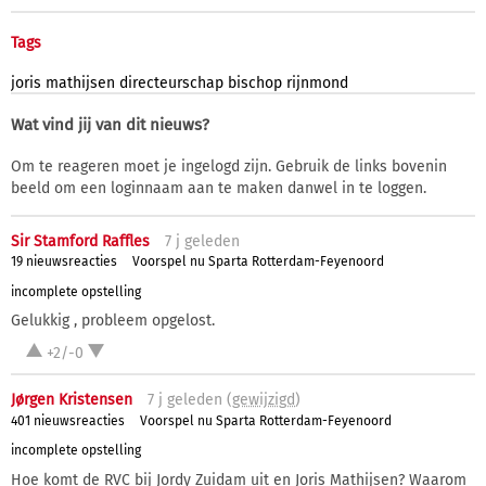
Tags
joris
mathijsen
directeurschap
bischop
rijnmond
Wat vind jij van dit nieuws?
Om te reageren moet je ingelogd zijn. Gebruik de links bovenin
beeld om een loginnaam aan te maken danwel in te loggen.
Sir Stamford Raffles
7 j
geleden
19 nieuwsreacties
Voorspel nu Sparta Rotterdam-Feyenoord
incomplete opstelling
Gelukkig , probleem opgelost.
+2/-0
Jørgen Kristensen
7 j
geleden (
gewijzigd
)
401 nieuwsreacties
Voorspel nu Sparta Rotterdam-Feyenoord
incomplete opstelling
Hoe komt de RVC bij Jordy Zuidam uit en Joris Mathijsen? Waarom