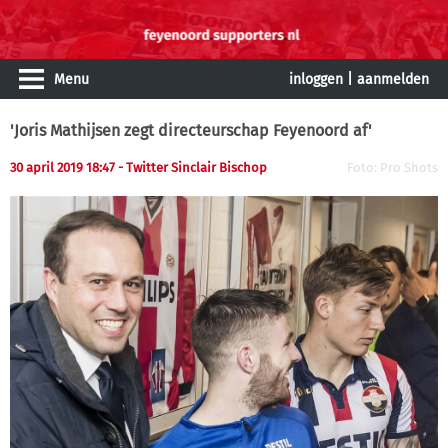
Menu
inloggen
|
aanmelden
'Joris Mathijsen zegt directeurschap Feyenoord af'
30 april 2019 18:47 - Twitter Sinclair Bischop
Foto: Pro Shots