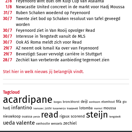
2/
8
Feyenoord wint duel om Kuip Cup van Atalanta
1/
8
Newcastle United concreet in de markt voor Hadj Moussa
31/
7
Ruben Schaken woedend op Feyenoord
30/
7
Twente ziet bod op Schaken resoluut van tafel geveegd
worden
30/
7
Feyenoord ziet in Van Rooij opvolger Read
30/
7
Interesse in Tengstedt vanuit de MLS
30/
7
Ook AS Roma meldt zich voor Read
29/
7
AZ neemt ook Ismail Ka over van Feyenoord
29/
7
Bevestigd: Sauer vervolgt carrière in Stuttgart
28/
7
Zechiël kan verbeterde aanbieding tegemoet zien
Stel hier in welk nieuws jij belangrijk vindt.
Tagcloud
acardipane
deijl
fifa
bronckhorst
elsenhout
gio
borges
eenhoorn
infantino
hadj
lotomba
moussa
juste
ivanusec
kasanwirjo
kraaijeveld
marmol
steijn
read
scorend
nieuwkoop
rigaux
ouaissa
tengstedt
persie
valente
ueda
zechiel
wessels
vanhoutte