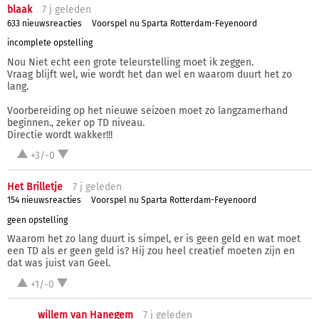
blaak
7 j
geleden
633 nieuwsreacties
Voorspel nu Sparta Rotterdam-Feyenoord
incomplete opstelling
Nou Niet echt een grote teleurstelling moet ik zeggen.
Vraag blijft wel, wie wordt het dan wel en waarom duurt het zo
lang.
Voorbereiding op het nieuwe seizoen moet zo langzamerhand
beginnen., zeker op TD niveau.
Directie wordt wakker!!!
+3/-0
Het Brilletje
7 j
geleden
154 nieuwsreacties
Voorspel nu Sparta Rotterdam-Feyenoord
geen opstelling
Waarom het zo lang duurt is simpel, er is geen geld en wat moet
een TD als er geen geld is? Hij zou heel creatief moeten zijn en
dat was juist van Geel.
+1/-0
willem van Hanegem
7 j
geleden