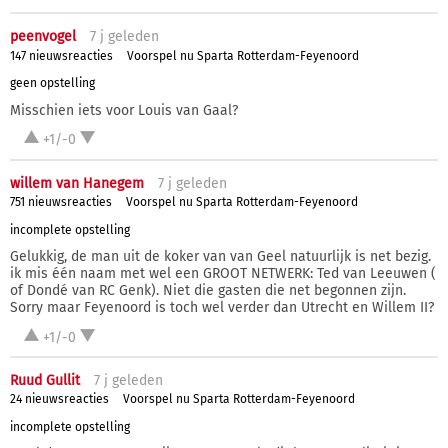
peenvogel
7 j
geleden
147 nieuwsreacties
Voorspel nu Sparta Rotterdam-Feyenoord
geen opstelling
Misschien iets voor Louis van Gaal?
+1/-0
willem van Hanegem
7 j
geleden
751 nieuwsreacties
Voorspel nu Sparta Rotterdam-Feyenoord
incomplete opstelling
Gelukkig, de man uit de koker van van Geel natuurlijk is net bezig.
ik mis één naam met wel een GROOT NETWERK: Ted van Leeuwen (
of Dondé van RC Genk). Niet die gasten die net begonnen zijn.
Sorry maar Feyenoord is toch wel verder dan Utrecht en Willem II?
+1/-0
Ruud Gullit
7 j
geleden
24 nieuwsreacties
Voorspel nu Sparta Rotterdam-Feyenoord
incomplete opstelling