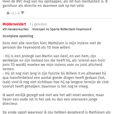
Heel de RVC mag van mij opstappen, als dit hun mentaliteit is. B
garnituur als directie en daarmee ook op het veld.
+2/-0
MIddenveldert
7 j
geleden
451 nieuwsreacties
Voorspel nu Sparta Rotterdam-Feyenoord
incomplete opstelling
Eens met alle reacties hier; Mathijsen is mijn inziens niet de
persoon die Feyenoord als TD moe willen:
- Hij is een protegé van Martin van Geel, en van hem, zijn
werkwijze en zijn invloed (en die heeft hij, als 'vriend-aan-huis'
Joris TD wordt) moeten we mijn inziens voor nu juist afscheid
nemen.
- Hij zit nog niet lang in zijn functie bij Willem II en alhoewel hij
qua transferbeleid een aantal goede dingen heeft gedaan (Sol,
Isak) vind ik nog niet zichtbaar hoe hij op langere termijn de club
vooruit heeft geholpen. Daarvoor is het nog te vroeg.
Ik weet eerlijk gezegd ook niet wie het wél moet worden, maar
liever een oude rot in het vak nu dan een onervaren jonge
directeur.
De enige opzet waarvoor ik zou hebben geopteerd is Mathijsen als