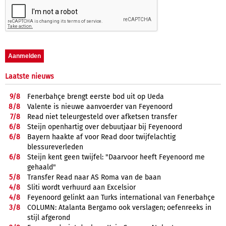
Laatste nieuws
9/
8
Fenerbahçe brengt eerste bod uit op Ueda
8/
8
Valente is nieuwe aanvoerder van Feyenoord
7/
8
Read niet teleurgesteld over afketsen transfer
6/
8
Steijn openhartig over debuutjaar bij Feyenoord
6/
8
Bayern haakte af voor Read door twijfelachtig
blessureverleden
6/
8
Steijn kent geen twijfel: "Daarvoor heeft Feyenoord me
gehaald"
5/
8
Transfer Read naar AS Roma van de baan
4/
8
Sliti wordt verhuurd aan Excelsior
4/
8
Feyenoord gelinkt aan Turks international van Fenerbahçe
3/
8
COLUMN: Atalanta Bergamo ook verslagen; oefenreeks in
stijl afgerond