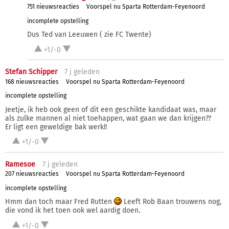
751 nieuwsreacties
Voorspel nu Sparta Rotterdam-Feyenoord
incomplete opstelling
Dus Ted van Leeuwen ( zie FC Twente)
+1/-0
Stefan Schipper
7 j
geleden
168 nieuwsreacties
Voorspel nu Sparta Rotterdam-Feyenoord
incomplete opstelling
Jeetje, ik heb ook geen of dit een geschikte kandidaat was, maar
als zulke mannen al niet toehappen, wat gaan we dan krijgen??
Er ligt een geweldige bak werk!!
+1/-0
Ramesoe
7 j
geleden
207 nieuwsreacties
Voorspel nu Sparta Rotterdam-Feyenoord
incomplete opstelling
Hmm dan toch maar Fred Rutten
Leeft Rob Baan trouwens nog,
die vond ik het toen ook wel aardig doen.
+1/-0