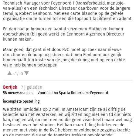
Technisch Manager voor Feyenoord 1 (transferbeleid, manusje-
van-alles) en een Technisch Directeur daarboven voor de langere
termijn; Robert Eenhoorn. Met een carte blanche op de gehele
organisatie om te turnen tot één die topsport faciliteert en ademt.
En dan had je binnen een aantal seizoenen Mathijsen kunnen
doorschuiven (bij goed werk) en Eenhoorn Algemeen Directeur
kunnen maken.
Maar goed, dat gaat niet door. RvC moet op zoek naar nieuwe
directeur en ik hoop nog steeds dat men Eenhoorn ook gelijk
binnenhaalt ten koste van de Jong die ik nog niet op een echte
visie heb kunnen betrappen.
+1/-0
Bertjek
7 j
geleden
58 nieuwsreacties
Voorspel nu Sparta Rotterdam-Feyenoord
incomplete opstelling
We zitten inmiddels op 2 mei. In Amsterdam zijn ze al driftig de
selectie aan het versterken, en wij zitten nog met een td die niets
kan, mag en wil, en met een ad die geen visie heeft maar wel mag
beslissen over het stadion. Het kan maar 1 ding betekenen: de
mensen met visie in de RvC hebben onvoldoende zeggingskracht;
en de mensen die aan de touwtjes trekken onvoldoende