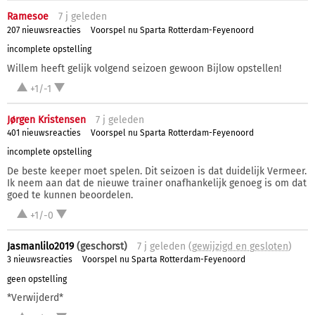
Ramesoe
7 j
geleden
207 nieuwsreacties
Voorspel nu Sparta Rotterdam-Feyenoord
incomplete opstelling
Willem heeft gelijk volgend seizoen gewoon Bijlow opstellen!
+1/-1
Jørgen Kristensen
7 j
geleden
401 nieuwsreacties
Voorspel nu Sparta Rotterdam-Feyenoord
incomplete opstelling
De beste keeper moet spelen. Dit seizoen is dat duidelijk Vermeer.
Ik neem aan dat de nieuwe trainer onafhankelijk genoeg is om dat
goed te kunnen beoordelen.
+1/-0
Jasmanlilo2019
(geschorst)
7 j
geleden (
gewijzigd en gesloten
)
3 nieuwsreacties
Voorspel nu Sparta Rotterdam-Feyenoord
geen opstelling
*Verwijderd*