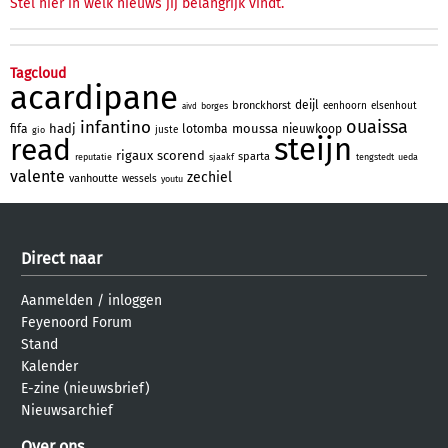
Stel hier in welk nieuws jij belangrijk vindt.
Tagcloud
acardipane
deijl
bronckhorst
eenhoorn
elsenhout
borges
aivd
ouaissa
infantino
hadj
moussa
fifa
lotomba
nieuwkoop
juste
gio
steijn
read
rigaux
scorend
sparta
reputatie
sjaakf
tengstedt
ueda
valente
zechiel
vanhoutte
wessels
youtu
Direct naar
Aanmelden
/
inloggen
Feyenoord Forum
Stand
Kalender
E-zine (nieuwsbrief)
Nieuwsarchief
Over ons