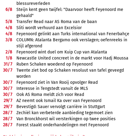
blessureverleden
6/
8
Steijn kent geen twijfel: "Daarvoor heeft Feyenoord me
gehaald"
5/
8
Transfer Read naar AS Roma van de baan
4/
8
Sliti wordt verhuurd aan Excelsior
4/
8
Feyenoord gelinkt aan Turks international van Fenerbahçe
3/
8
COLUMN: Atalanta Bergamo ook verslagen; oefenreeks in
stijl afgerond
2/
8
Feyenoord wint duel om Kuip Cup van Atalanta
1/
8
Newcastle United concreet in de markt voor Hadj Moussa
31/
7
Ruben Schaken woedend op Feyenoord
30/
7
Twente ziet bod op Schaken resoluut van tafel geveegd
worden
30/
7
Feyenoord ziet in Van Rooij opvolger Read
30/
7
Interesse in Tengstedt vanuit de MLS
30/
7
Ook AS Roma meldt zich voor Read
29/
7
AZ neemt ook Ismail Ka over van Feyenoord
29/
7
Bevestigd: Sauer vervolgt carrière in Stuttgart
28/
7
Zechiël kan verbeterde aanbieding tegemoet zien
28/
7
Van Bronckhorst wil versterkingen op twee posities
28/
7
Forest staakt onderhandelingen met Feyenoord